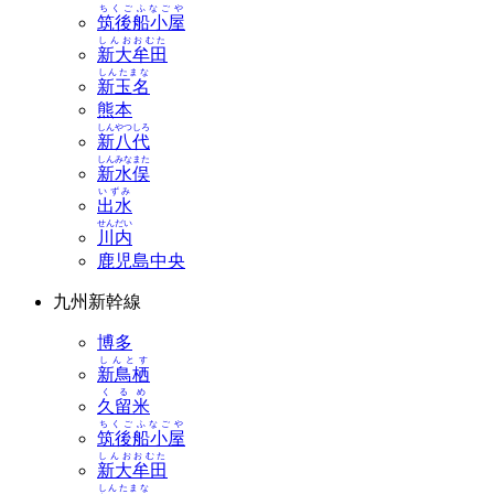
ちくごふなごや
筑後船小屋
しんおおむた
新大牟田
しんたまな
新玉名
熊本
しんやつしろ
新八代
しんみなまた
新水俣
いずみ
出水
せんだい
川内
鹿児島中央
九州新幹線
博多
しんとす
新鳥栖
くるめ
久留米
ちくごふなごや
筑後船小屋
しんおおむた
新大牟田
しんたまな