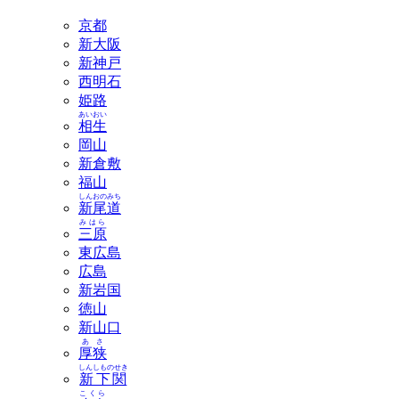
京都
新大阪
新神戸
西明石
姫路
あいおい
相生
岡山
新倉敷
福山
しんおのみち
新尾道
みはら
三原
東広島
広島
新岩国
徳山
新山口
あさ
厚狭
しんしものせき
新下関
こくら