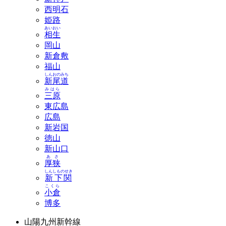
西明石
姫路
あいおい
相生
岡山
新倉敷
福山
しんおのみち
新尾道
みはら
三原
東広島
広島
新岩国
徳山
新山口
あさ
厚狭
しんしものせき
新下関
こくら
小倉
博多
山陽九州新幹線