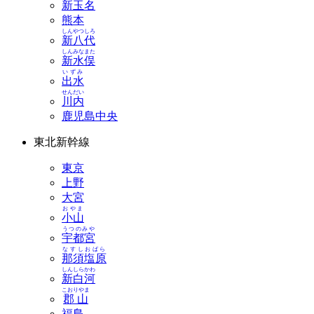
新玉名
熊本
しんやつしろ
新八代
しんみなまた
新水俣
いずみ
出水
せんだい
川内
鹿児島中央
東北新幹線
東京
上野
大宮
おやま
小山
うつのみや
宇都宮
なすしおばら
那須塩原
しんしらかわ
新白河
こおりやま
郡山
福島