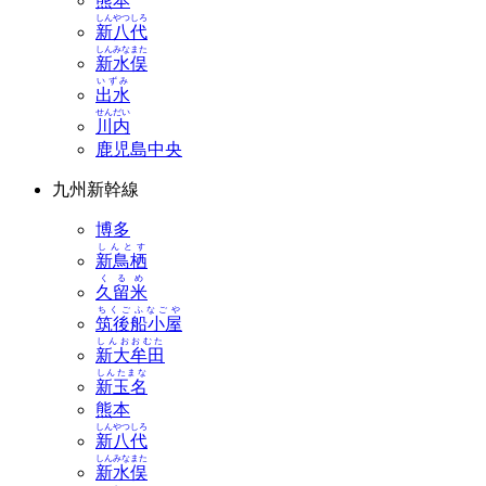
熊本
しんやつしろ
新八代
しんみなまた
新水俣
いずみ
出水
せんだい
川内
鹿児島中央
九州新幹線
博多
しんとす
新鳥栖
くるめ
久留米
ちくごふなごや
筑後船小屋
しんおおむた
新大牟田
しんたまな
新玉名
熊本
しんやつしろ
新八代
しんみなまた
新水俣