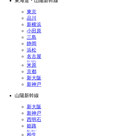
東海道・山陽新幹線
東京
品川
新横浜
小田原
三島
静岡
浜松
名古屋
まいばら
米原
京都
新大阪
新神戸
山陽新幹線
新大阪
新神戸
西明石
姫路
あいおい
相生