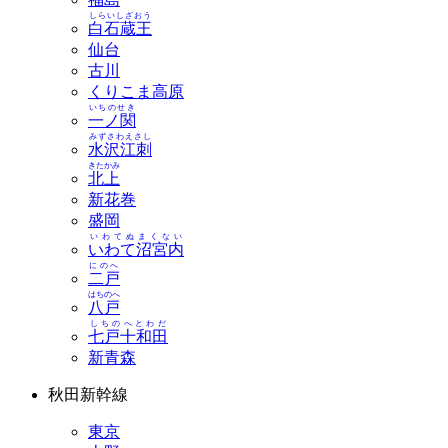
しらいしざおう
白石蔵王
仙台
古川
くりこま高原
いちのせき
一ノ関
みずさわえさし
水沢江刺
きたかみ
北上
新花巻
盛岡
いわてぬまくない
いわて沼宮内
にのへ
二戸
はちのへ
八戸
しちのへとわだ
七戸十和田
新青森
秋田新幹線
東京