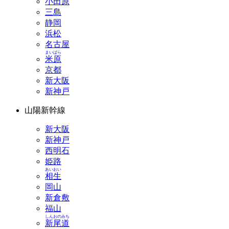
小田原
三島
静岡
浜松
名古屋
まいばら
米原
京都
新大阪
新神戸
山陽新幹線
新大阪
新神戸
西明石
姫路
あいおい
相生
岡山
新倉敷
福山
しんおのみち
新尾道