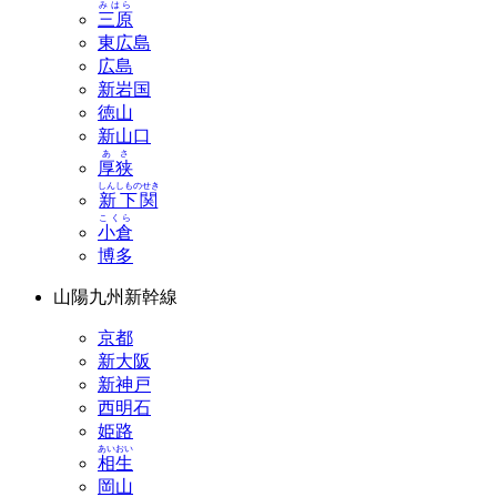
みはら
三原
東広島
広島
新岩国
徳山
新山口
あさ
厚狭
しんしものせき
新下関
こくら
小倉
博多
山陽九州新幹線
京都
新大阪
新神戸
西明石
姫路
あいおい
相生
岡山