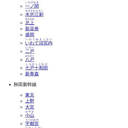
いちのせき
一ノ関
みずさわえさし
水沢江刺
きたかみ
北上
新花巻
盛岡
いわてぬまくない
いわて沼宮内
にのへ
二戸
はちのへ
八戸
しちのへとわだ
七戸十和田
新青森
秋田新幹線
東京
上野
大宮
おやま
小山
うつのみや
宇都宮