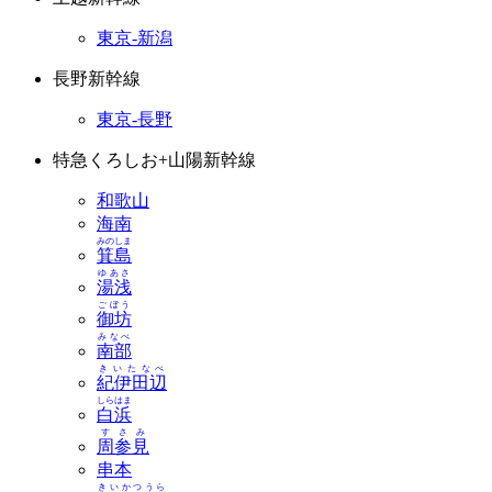
東京-新潟
長野新幹線
東京-長野
特急くろしお+山陽新幹線
和歌山
海南
みのしま
箕島
ゆあさ
湯浅
ごぼう
御坊
みなべ
南部
きいたなべ
紀伊田辺
しらはま
白浜
すさみ
周参見
串本
きいかつうら