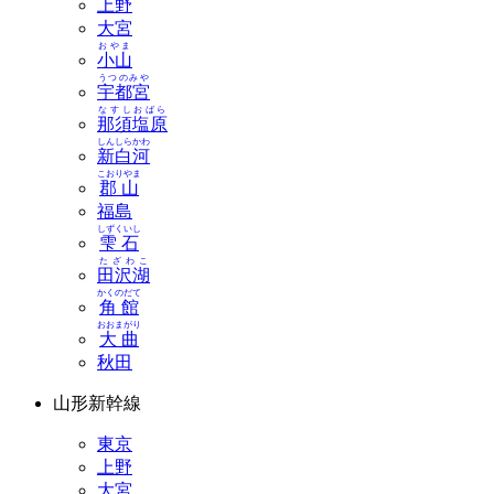
上野
大宮
おやま
小山
うつのみや
宇都宮
なすしおばら
那須塩原
しんしらかわ
新白河
こおりやま
郡山
福島
しずくいし
雫石
たざわこ
田沢湖
かくのだて
角館
おおまがり
大曲
秋田
山形新幹線
東京
上野
大宮