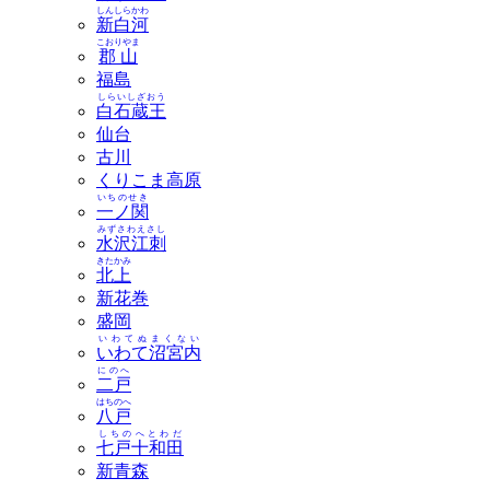
しんしらかわ
新白河
こおりやま
郡山
福島
しらいしざおう
白石蔵王
仙台
古川
くりこま高原
いちのせき
一ノ関
みずさわえさし
水沢江刺
きたかみ
北上
新花巻
盛岡
いわてぬまくない
いわて沼宮内
にのへ
二戸
はちのへ
八戸
しちのへとわだ
七戸十和田
新青森