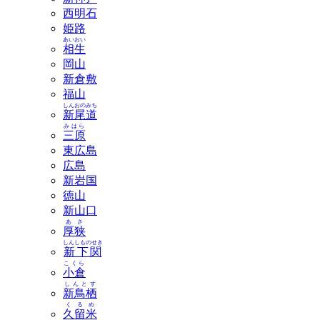
西明石
姫路
あいおい
相生
岡山
新倉敷
福山
しんおのみち
新尾道
みはら
三原
東広島
広島
新岩国
徳山
新山口
あさ
厚狭
しんしものせき
新下関
こくら
小倉
しんとす
新鳥栖
くるめ
久留米