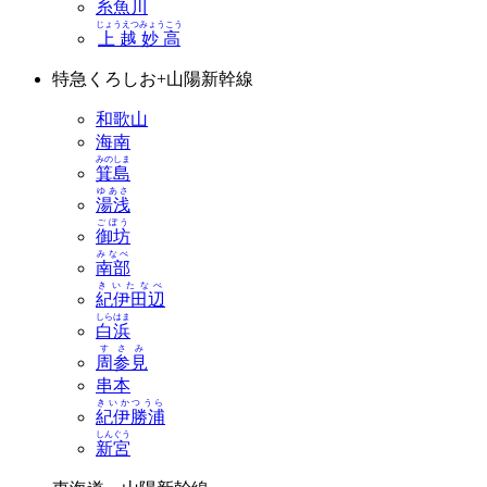
糸魚川
じょうえつみょうこう
上越妙高
特急くろしお+山陽新幹線
和歌山
海南
みのしま
箕島
ゆあさ
湯浅
ごぼう
御坊
みなべ
南部
きいたなべ
紀伊田辺
しらはま
白浜
すさみ
周参見
串本
きいかつうら
紀伊勝浦
しんぐう
新宮