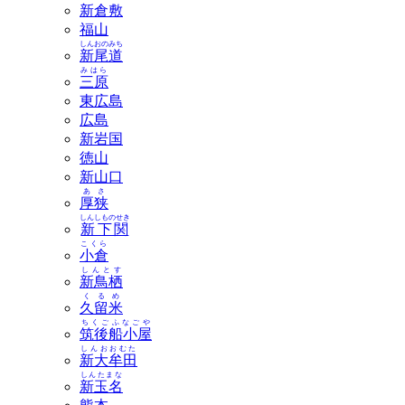
新倉敷
福山
しんおのみち
新尾道
みはら
三原
東広島
広島
新岩国
徳山
新山口
あさ
厚狭
しんしものせき
新下関
こくら
小倉
しんとす
新鳥栖
くるめ
久留米
ちくごふなごや
筑後船小屋
しんおおむた
新大牟田
しんたまな
新玉名