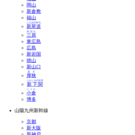
岡山
新倉敷
福山
しんおのみち
新尾道
みはら
三原
東広島
広島
新岩国
徳山
新山口
あさ
厚狭
しんしものせき
新下関
こくら
小倉
博多
山陽九州新幹線
京都
新大阪
新神戸