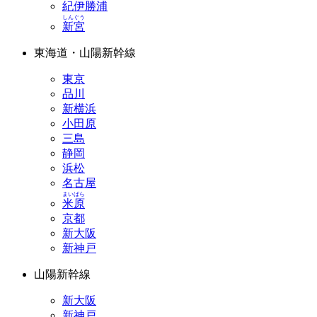
紀伊勝浦
しんぐう
新宮
東海道・山陽新幹線
東京
品川
新横浜
小田原
三島
静岡
浜松
名古屋
まいばら
米原
京都
新大阪
新神戸
山陽新幹線
新大阪
新神戸