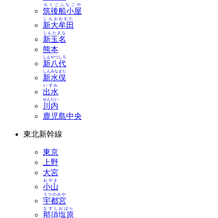
ちくごふなごや
筑後船小屋
しんおおむた
新大牟田
しんたまな
新玉名
熊本
しんやつしろ
新八代
しんみなまた
新水俣
いずみ
出水
せんだい
川内
鹿児島中央
東北新幹線
東京
上野
大宮
おやま
小山
うつのみや
宇都宮
なすしおばら
那須塩原