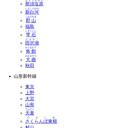
なすしおばら
那須塩原
しんしらかわ
新白河
こおりやま
郡山
福島
しずくいし
雫石
たざわこ
田沢湖
かくのだて
角館
おおまがり
大曲
秋田
山形新幹線
東京
上野
大宮
山形
てんどう
天童
ひがしね
さくらんぼ東根
村山