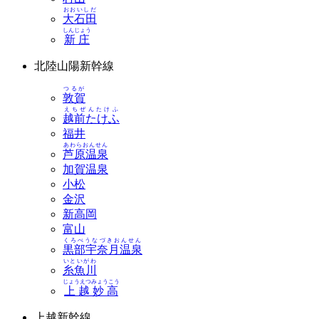
おおいしだ
大石田
しんじょう
新庄
北陸山陽新幹線
つるが
敦賀
えちぜんたけふ
越前たけふ
福井
あわらおんせん
芦原温泉
加賀温泉
小松
金沢
新高岡
富山
くろべうなづきおんせん
黒部宇奈月温泉
いといがわ
糸魚川
じょうえつみょうこう
上越妙高
上越新幹線