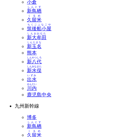
小倉
しんとす
新鳥栖
くるめ
久留米
ちくごふなごや
筑後船小屋
しんおおむた
新大牟田
しんたまな
新玉名
熊本
しんやつしろ
新八代
しんみなまた
新水俣
いずみ
出水
せんだい
川内
鹿児島中央
九州新幹線
博多
しんとす
新鳥栖
くるめ
久留米