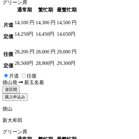
グリーン席
通常期
繁忙期
最繁忙期
14,100
円
14,300
円
14,500
円
片道
14,250円
14,450円
14,650円
定価
28,200
円
28,600
円
29,000
円
往復
28,500円
28,900円
29,300円
定価
片道
往復
徳山
発
新玉名
着
逆区間
購入申込み
徳山
新大牟田
グリーン席