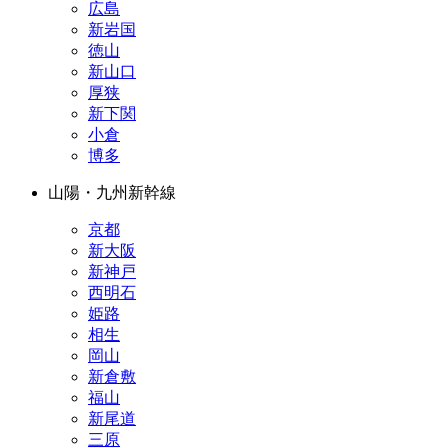
広島
新岩国
徳山
新山口
厚狭
新下関
小倉
博多
山陽・九州新幹線
京都
新大阪
新神戸
西明石
姫路
相生
岡山
新倉敷
福山
新尾道
三原