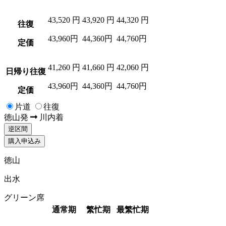
43,520
円
43,920
円
44,320
円
往復
43,960円
44,360円
44,760円
定価
41,260
円
41,660
円
42,060
円
日帰り往復
43,960円
44,360円
44,760円
定価
片道
往復
徳山
発
川内
着
逆区間
購入申込み
徳山
出水
グリーン席
通常期
繁忙期
最繁忙期