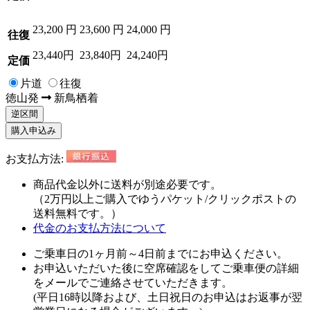
23,200
円
23,600
円
24,000
円
往復
23,440円
23,840円
24,240円
定価
片道
往復
徳山
発
新鳥栖
着
逆区間
購入申込み
お支払方法:
商品代金以外に
送料が別途必要
です。
（2万円以上ご購入でゆうパケット/クリックポストの
送料無料
です。）
代金のお支払方法について
ご乗車日の1ヶ月前～4日前までにお申込ください。
お申込いただいた後に空席確認をしてご乗車便の詳細
をメールでご連絡させていただきます。
(平日16時以降および、土日祝日のお申込はお返事が翌