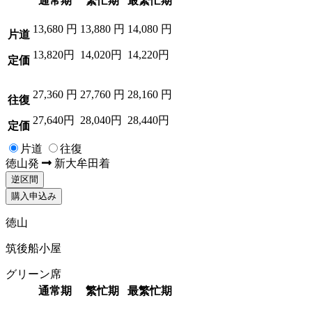
通常期
繁忙期
最繁忙期
13,680
円
13,880
円
14,080
円
片道
13,820円
14,020円
14,220円
定価
27,360
円
27,760
円
28,160
円
往復
27,640円
28,040円
28,440円
定価
片道
往復
徳山
発
新大牟田
着
逆区間
購入申込み
徳山
筑後船小屋
グリーン席
通常期
繁忙期
最繁忙期