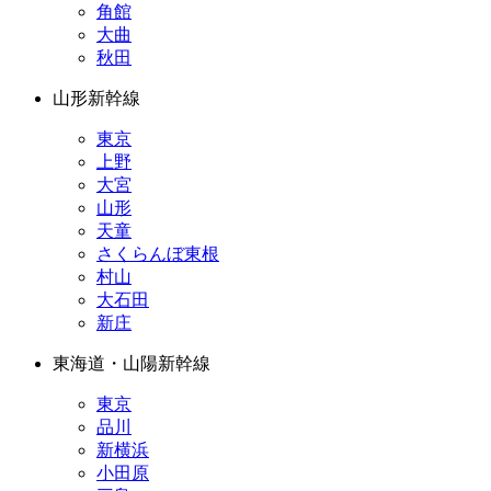
角館
大曲
秋田
山形新幹線
東京
上野
大宮
山形
天童
さくらんぼ東根
村山
大石田
新庄
東海道・山陽新幹線
東京
品川
新横浜
小田原