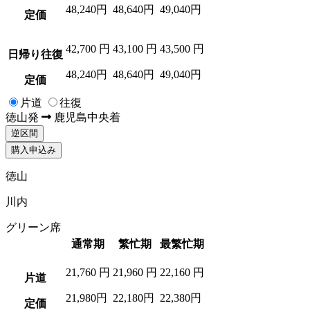
48,240円
48,640円
49,040円
定価
42,700
円
43,100
円
43,500
円
日帰り往復
48,240円
48,640円
49,040円
定価
片道
往復
徳山
発
鹿児島中央
着
逆区間
購入申込み
徳山
川内
グリーン席
通常期
繁忙期
最繁忙期
21,760
円
21,960
円
22,160
円
片道
21,980円
22,180円
22,380円
定価