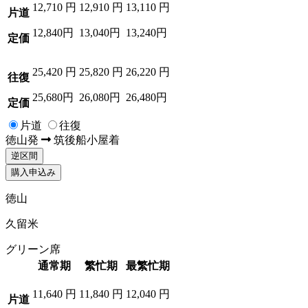
12,710
円
12,910
円
13,110
円
片道
12,840円
13,040円
13,240円
定価
25,420
円
25,820
円
26,220
円
往復
25,680円
26,080円
26,480円
定価
片道
往復
徳山
発
筑後船小屋
着
逆区間
購入申込み
徳山
久留米
グリーン席
通常期
繁忙期
最繁忙期
11,640
円
11,840
円
12,040
円
片道