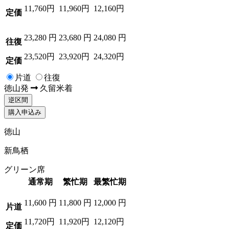
11,760円
11,960円
12,160円
定価
23,280
円
23,680
円
24,080
円
往復
23,520円
23,920円
24,320円
定価
片道
往復
徳山
発
久留米
着
逆区間
購入申込み
徳山
新鳥栖
グリーン席
通常期
繁忙期
最繁忙期
11,600
円
11,800
円
12,000
円
片道
11,720円
11,920円
12,120円
定価