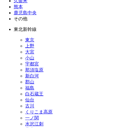
久留米
熊本
鹿児島中央
その他
東北新幹線
東京
上野
大宮
小山
宇都宮
那須塩原
新白河
郡山
福島
白石蔵王
仙台
古川
くりこま高原
一ノ関
水沢江刺