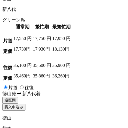
新八代
グリーン席
通常期
繁忙期
最繁忙期
17,550
円
17,750
円
17,950
円
片道
17,730円
17,930円
18,130円
定価
35,100
円
35,500
円
35,900
円
往復
35,460円
35,860円
36,260円
定価
片道
往復
徳山
発
新八代
着
逆区間
購入申込み
徳山