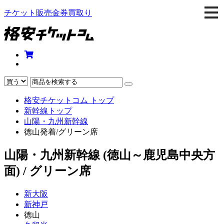
togg
チケット販売金券買取り
navi
格安チケットコム トップ
新幹線トップ
山陽・九州新幹線
徳山発着/グリーン席
山陽・九州新幹線 (徳山～鹿児島中央方
面) / グリーン席
新大阪
新神戸
徳山