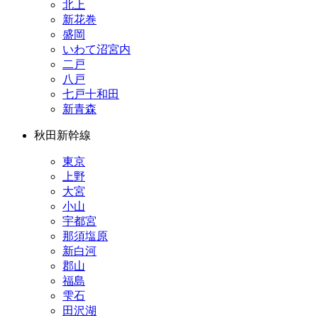
北上
新花巻
盛岡
いわて沼宮内
二戸
八戸
七戸十和田
新青森
秋田新幹線
東京
上野
大宮
小山
宇都宮
那須塩原
新白河
郡山
福島
雫石
田沢湖