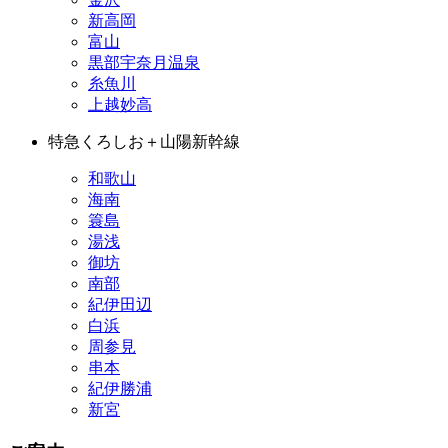
新高岡
富山
黒部宇奈月温泉
糸魚川
上越妙高
特急くろしお＋山陽新幹線
和歌山
海南
簑島
湯浅
御坊
南部
紀伊田辺
白浜
周参見
串本
紀伊勝浦
新宮