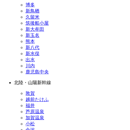
博多
新鳥栖
久留米
筑後船小屋
新大牟田
新玉名
熊本
新八代
新水俣
出水
川内
鹿児島中央
北陸・山陽新幹線
敦賀
越前たけふ
福井
芦原温泉
加賀温泉
小松
金沢