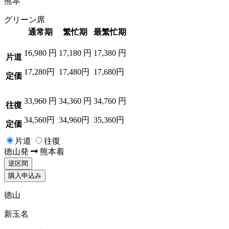
熊本
グリーン席
通常期
繁忙期
最繁忙期
16,980
円
17,180
円
17,380
円
片道
17,280円
17,480円
17,680円
定価
33,960
円
34,360
円
34,760
円
往復
34,560円
34,960円
35,360円
定価
片道
往復
徳山
発
熊本
着
逆区間
購入申込み
徳山
新玉名