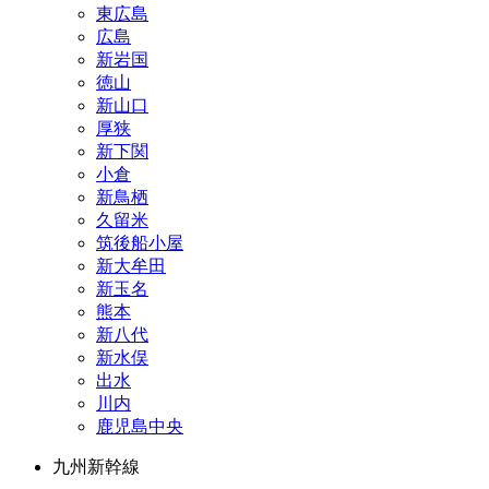
東広島
広島
新岩国
徳山
新山口
厚狭
新下関
小倉
新鳥栖
久留米
筑後船小屋
新大牟田
新玉名
熊本
新八代
新水俣
出水
川内
鹿児島中央
九州新幹線