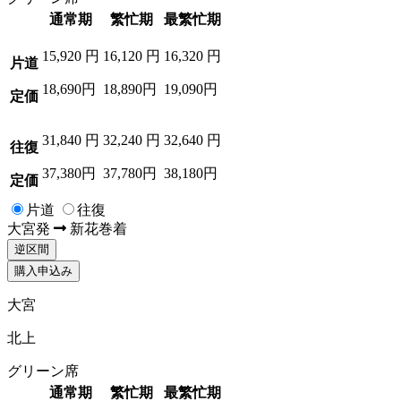
通常期
繁忙期
最繁忙期
15,920
円
16,120
円
16,320
円
片道
18,690円
18,890円
19,090円
定価
31,840
円
32,240
円
32,640
円
往復
37,380円
37,780円
38,180円
定価
片道
往復
大宮
発
新花巻
着
逆区間
購入申込み
大宮
北上
グリーン席
通常期
繁忙期
最繁忙期