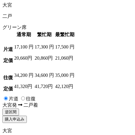
大宮
二戸
グリーン席
通常期
繁忙期
最繁忙期
17,100
円
17,300
円
17,500
円
片道
20,660円
20,860円
21,060円
定価
34,200
円
34,600
円
35,000
円
往復
41,320円
41,720円
42,120円
定価
片道
往復
大宮
発
二戸
着
逆区間
購入申込み
大宮