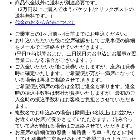
商品代金以外に
送料が別途必要
です。
（2万円以上ご購入でゆうパケット/クリックポストの
送料無料
です。）
代金のお支払方法について
ご乗車日の1ヶ月前～4日前までにお申込ください。
お申込いただいた後に空席確認をしてご乗車便の詳細
をメールでご連絡させていただきます。
(平日16時以降および、土日祝日のお申込はお返事が翌
営業日になる場合がございます。)
ご入金いただいた後に発券いたしますが、座席は発券
時に確定いたします。ご希望便が万が一満席になって
いる場合は再度ご相談させて頂きます。
ご希望便が満席の場合は全額ご返金も承ります。返金
時の振込手数料は弊社が負担いたしますが、最初のご
入金時の振込手数料はお客様ご負担とさせていただき
ます。
複数名でお申込みの場合は隣同士(3名以上はお並びか
お近くのお席)で発券させていただきます。 混み合っ
ていて席が離れる場合はご連絡させていただきます。
お座席の詳細位置(窓側・通路側・号車・列など)に関
しては 発券時に空席があればご希望に沿うようにいた