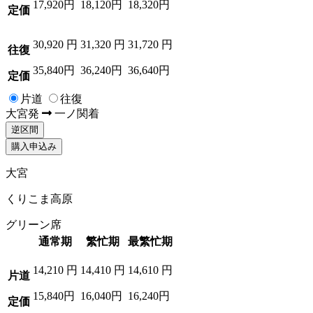
17,920円
18,120円
18,320円
定価
30,920
円
31,320
円
31,720
円
往復
35,840円
36,240円
36,640円
定価
片道
往復
大宮
発
一ノ関
着
逆区間
購入申込み
大宮
くりこま高原
グリーン席
通常期
繁忙期
最繁忙期
14,210
円
14,410
円
14,610
円
片道
15,840円
16,040円
16,240円
定価