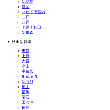
新花巻
盛岡
いわて沼宮内
二戸
八戸
七戸十和田
新青森
秋田新幹線
東京
上野
大宮
小山
宇都宮
那須塩原
新白河
郡山
福島
雫石
田沢湖
角館