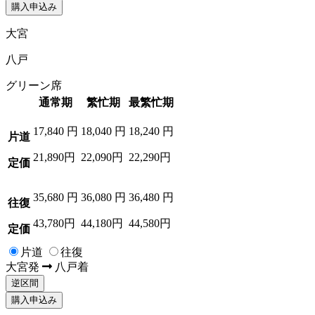
購入申込み
大宮
八戸
グリーン席
通常期
繁忙期
最繁忙期
17,840
円
18,040
円
18,240
円
片道
21,890円
22,090円
22,290円
定価
35,680
円
36,080
円
36,480
円
往復
43,780円
44,180円
44,580円
定価
片道
往復
大宮
発
八戸
着
逆区間
購入申込み