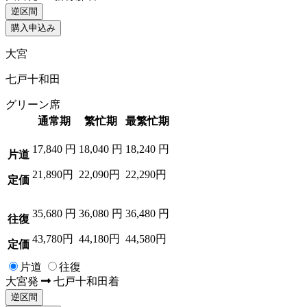
逆区間
購入申込み
大宮
七戸十和田
グリーン席
通常期
繁忙期
最繁忙期
17,840
円
18,040
円
18,240
円
片道
21,890円
22,090円
22,290円
定価
35,680
円
36,080
円
36,480
円
往復
43,780円
44,180円
44,580円
定価
片道
往復
大宮
発
七戸十和田
着
逆区間