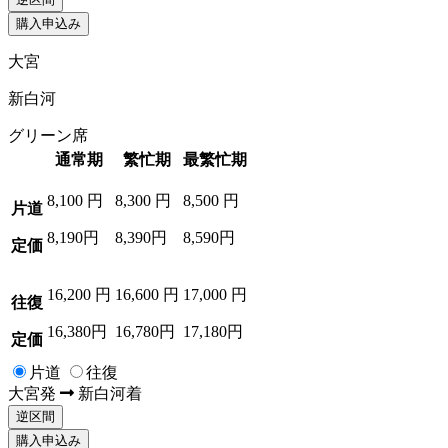
購入申込み
大宮
新白河
グリーン席
通常期
繁忙期
最繁忙期
8,100
円
8,300
円
8,500
円
片道
8,190円
8,390円
8,590円
定価
16,200
円
16,600
円
17,000
円
往復
16,380円
16,780円
17,180円
定価
片道
往復
大宮
発
新白河
着
逆区間
購入申込み