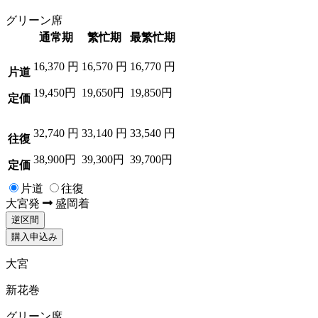
グリーン席
通常期
繁忙期
最繁忙期
16,370
円
16,570
円
16,770
円
片道
19,450円
19,650円
19,850円
定価
32,740
円
33,140
円
33,540
円
往復
38,900円
39,300円
39,700円
定価
片道
往復
大宮
発
盛岡
着
逆区間
購入申込み
大宮
新花巻
グリーン席