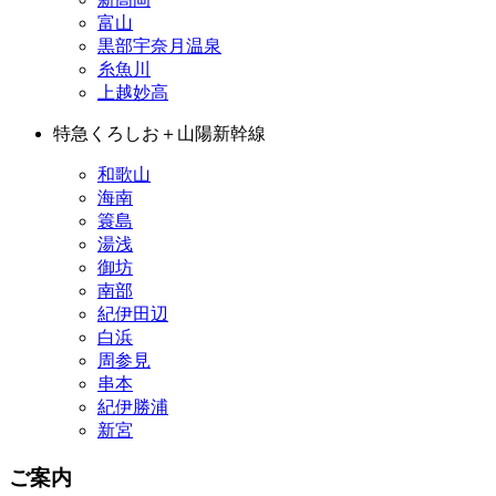
富山
黒部宇奈月温泉
糸魚川
上越妙高
特急くろしお＋山陽新幹線
和歌山
海南
簑島
湯浅
御坊
南部
紀伊田辺
白浜
周参見
串本
紀伊勝浦
新宮
ご案内