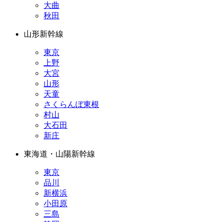
大曲
秋田
山形新幹線
東京
上野
大宮
山形
天童
さくらんぼ東根
村山
大石田
新庄
東海道・山陽新幹線
東京
品川
新横浜
小田原
三島