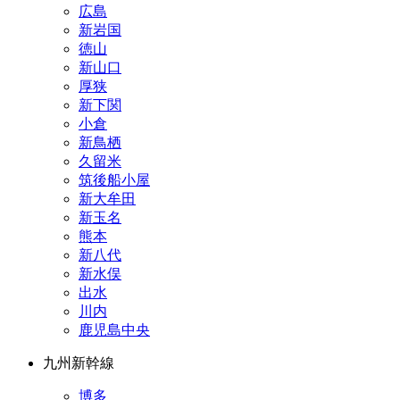
広島
新岩国
徳山
新山口
厚狭
新下関
小倉
新鳥栖
久留米
筑後船小屋
新大牟田
新玉名
熊本
新八代
新水俣
出水
川内
鹿児島中央
九州新幹線
博多