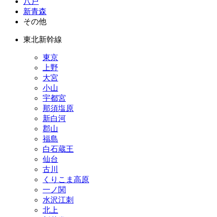
八戸
新青森
その他
東北新幹線
東京
上野
大宮
小山
宇都宮
那須塩原
新白河
郡山
福島
白石蔵王
仙台
古川
くりこま高原
一ノ関
水沢江刺
北上