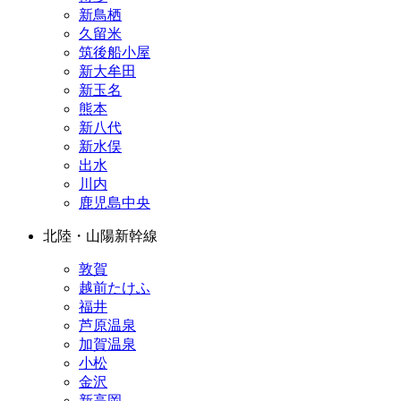
新鳥栖
久留米
筑後船小屋
新大牟田
新玉名
熊本
新八代
新水俣
出水
川内
鹿児島中央
北陸・山陽新幹線
敦賀
越前たけふ
福井
芦原温泉
加賀温泉
小松
金沢
新高岡