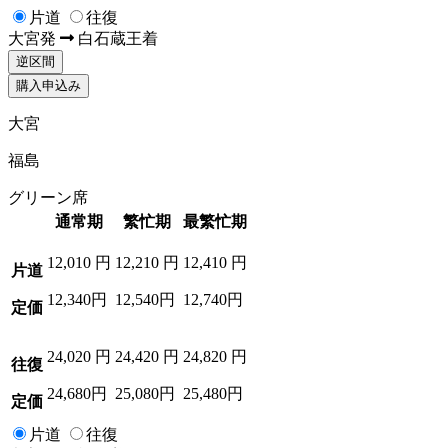
片道
往復
大宮
発
白石蔵王
着
逆区間
購入申込み
大宮
福島
グリーン席
通常期
繁忙期
最繁忙期
12,010
円
12,210
円
12,410
円
片道
12,340円
12,540円
12,740円
定価
24,020
円
24,420
円
24,820
円
往復
24,680円
25,080円
25,480円
定価
片道
往復