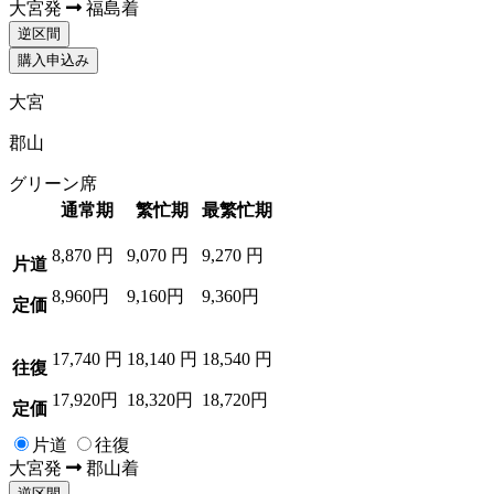
大宮
発
福島
着
逆区間
購入申込み
大宮
郡山
グリーン席
通常期
繁忙期
最繁忙期
8,870
円
9,070
円
9,270
円
片道
8,960円
9,160円
9,360円
定価
17,740
円
18,140
円
18,540
円
往復
17,920円
18,320円
18,720円
定価
片道
往復
大宮
発
郡山
着
逆区間