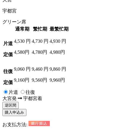
宇都宮
グリーン席
通常期
繁忙期
最繁忙期
4,530
円
4,730
円
4,930
円
片道
4,580円
4,780円
4,980円
定価
9,060
円
9,460
円
9,860
円
往復
9,160円
9,560円
9,960円
定価
片道
往復
大宮
発
宇都宮
着
逆区間
購入申込み
お支払方法: