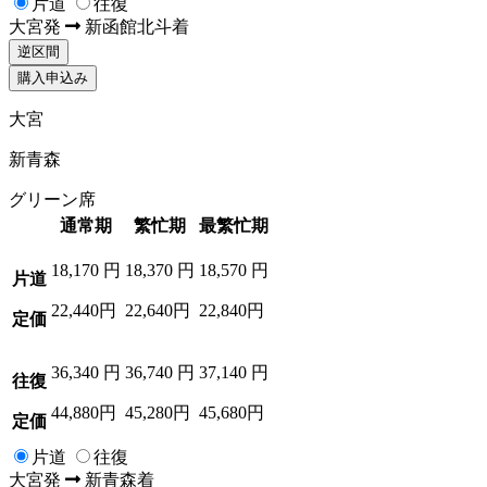
片道
往復
大宮
発
新函館北斗
着
逆区間
購入申込み
大宮
新青森
グリーン席
通常期
繁忙期
最繁忙期
18,170
円
18,370
円
18,570
円
片道
22,440円
22,640円
22,840円
定価
36,340
円
36,740
円
37,140
円
往復
44,880円
45,280円
45,680円
定価
片道
往復
大宮
発
新青森
着