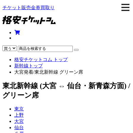
togg
チケット販売金券買取り
navi
格安チケットコム トップ
新幹線トップ
大宮発着/東北新幹線 グリーン席
東北新幹線 (大宮 ⇔ 仙台・新青森方面) /
グリーン席
東京
上野
大宮
仙台