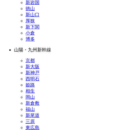
新岩国
徳山
新山口
厚狭
新下関
小倉
博多
山陽・九州新幹線
京都
新大阪
新神戸
西明石
姫路
相生
岡山
新倉敷
福山
新尾道
三原
東広島