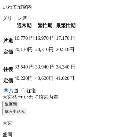
いわて沼宮内
グリーン席
通常期
繁忙期
最繁忙期
16,770
円
16,970
円
17,170
円
片道
20,110円
20,310円
20,510円
定価
33,540
円
33,940
円
34,340
円
往復
40,220円
40,620円
41,020円
定価
片道
往復
大宮
発
いわて沼宮内
着
逆区間
購入申込み
大宮
盛岡