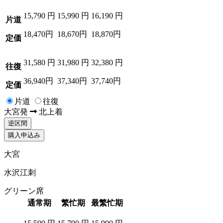
15,790
円
15,990
円
16,190
円
片道
18,470円
18,670円
18,870円
定価
31,580
円
31,980
円
32,380
円
往復
36,940円
37,340円
37,740円
定価
片道
往復
大宮
発
北上
着
逆区間
購入申込み
大宮
水沢江刺
グリーン席
通常期
繁忙期
最繁忙期