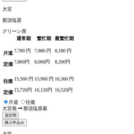
大宮
那須塩原
グリーン席
通常期
繁忙期
最繁忙期
7,780
円
7,980
円
8,180
円
片道
7,860円
8,060円
8,260円
定価
15,560
円
15,960
円
16,360
円
往復
15,720円
16,120円
16,520円
定価
片道
往復
大宮
発
那須塩原
着
逆区間
購入申込み
大宮