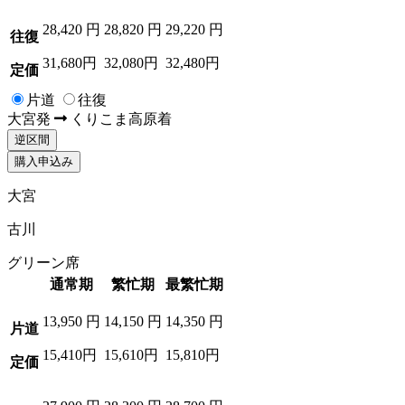
28,420
円
28,820
円
29,220
円
往復
31,680円
32,080円
32,480円
定価
片道
往復
大宮
発
くりこま高原
着
逆区間
購入申込み
大宮
古川
グリーン席
通常期
繁忙期
最繁忙期
13,950
円
14,150
円
14,350
円
片道
15,410円
15,610円
15,810円
定価