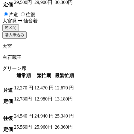
29,500円
29,900円
30,300円
定価
片道
往復
大宮
発
仙台
着
逆区間
購入申込み
大宮
白石蔵王
グリーン席
通常期
繁忙期
最繁忙期
12,270
円
12,470
円
12,670
円
片道
12,780円
12,980円
13,180円
定価
24,540
円
24,940
円
25,340
円
往復
25,560円
25,960円
26,360円
定価