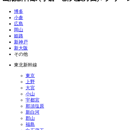
博多
小倉
広島
岡山
姫路
新神戸
新大阪
その他
東北新幹線
東京
上野
大宮
小山
宇都宮
那須塩原
新白河
郡山
福島