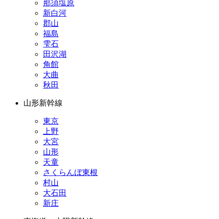
那須塩原
新白河
郡山
福島
雫石
田沢湖
角館
大曲
秋田
山形新幹線
東京
上野
大宮
山形
天童
さくらんぼ東根
村山
大石田
新庄