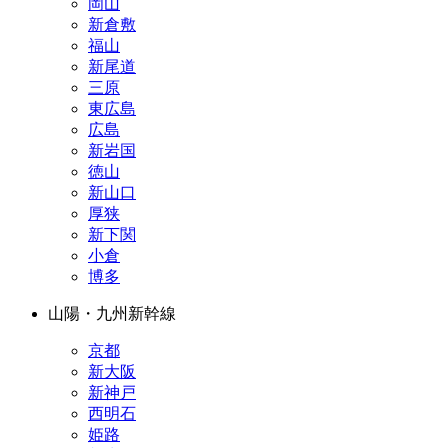
岡山
新倉敷
福山
新尾道
三原
東広島
広島
新岩国
徳山
新山口
厚狭
新下関
小倉
博多
山陽・九州新幹線
京都
新大阪
新神戸
西明石
姫路