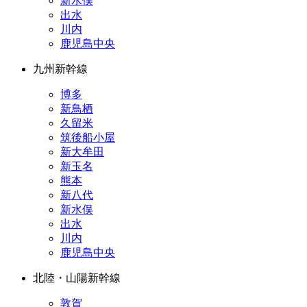
新水俣
出水
川内
鹿児島中央
九州新幹線
博多
新鳥栖
久留米
筑後船小屋
新大牟田
新玉名
熊本
新八代
新水俣
出水
川内
鹿児島中央
北陸・山陽新幹線
敦賀