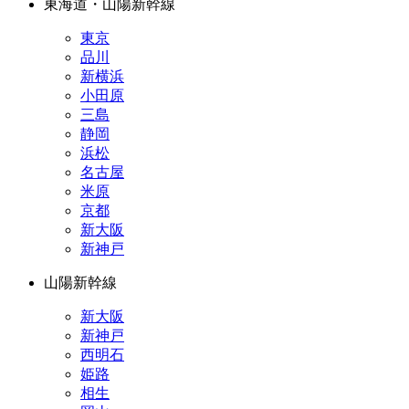
東海道・山陽新幹線
東京
品川
新横浜
小田原
三島
静岡
浜松
名古屋
米原
京都
新大阪
新神戸
山陽新幹線
新大阪
新神戸
西明石
姫路
相生