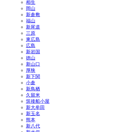
相生
岡山
新倉敷
福山
新尾道
三原
東広島
広島
新岩国
徳山
新山口
厚狭
新下関
小倉
新鳥栖
久留米
筑後船小屋
新大牟田
新玉名
熊本
新八代