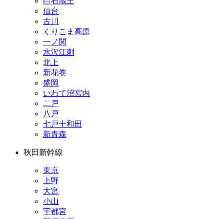
白石蔵王
仙台
古川
くりこま高原
一ノ関
水沢江刺
北上
新花巻
盛岡
いわて沼宮内
二戸
八戸
七戸十和田
新青森
秋田新幹線
東京
上野
大宮
小山
宇都宮