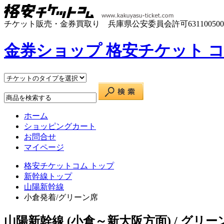
チケット販売・金券買取り
兵庫県公安委員会許可6311005000
金券ショップ 格安チケット 
ホーム
ショッピングカート
お問合せ
マイページ
格安チケットコム トップ
新幹線トップ
山陽新幹線
小倉発着/グリーン席
山陽新幹線 (小倉～新大阪方面) / グリ