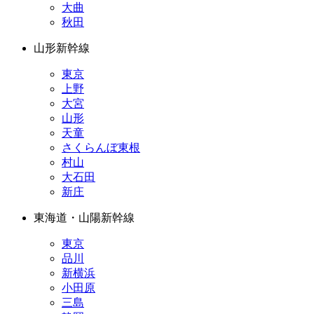
大曲
秋田
山形新幹線
東京
上野
大宮
山形
天童
さくらんぼ東根
村山
大石田
新庄
東海道・山陽新幹線
東京
品川
新横浜
小田原
三島