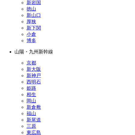
新岩国
徳山
新山口
厚狭
新下関
小倉
博多
山陽・九州新幹線
京都
新大阪
新神戸
西明石
姫路
相生
岡山
新倉敷
福山
新尾道
三原
東広島