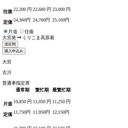
22,200
円
22,600
円
23,000
円
往復
24,360円
24,760円
25,160円
定価
片道
往復
大宮
発
くりこま高原
着
逆区間
購入申込み
大宮
古川
普通車指定席
通常期
繁忙期
最繁忙期
10,850
円
11,050
円
11,250
円
片道
11,750円
11,950円
12,150円
定価