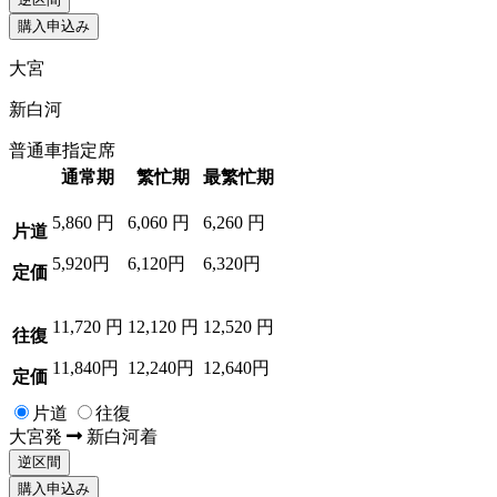
購入申込み
大宮
新白河
普通車指定席
通常期
繁忙期
最繁忙期
5,860
円
6,060
円
6,260
円
片道
5,920円
6,120円
6,320円
定価
11,720
円
12,120
円
12,520
円
往復
11,840円
12,240円
12,640円
定価
片道
往復
大宮
発
新白河
着
逆区間
購入申込み