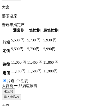
大宮
那須塩原
普通車指定席
通常期
繁忙期
最繁忙期
5,530
円
5,730
円
5,930
円
片道
5,590円
5,790円
5,990円
定価
11,060
円
11,460
円
11,860
円
往復
11,180円
11,580円
11,980円
定価
片道
往復
大宮
発
那須塩原
着
逆区間
購入申込み
大宮