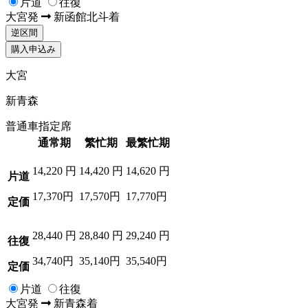
片道
往復
大宮
発
新函館北斗
着
逆区間
購入申込み
大宮
新青森
普通車指定席
通常期
繁忙期
最繁忙期
14,220
円
14,420
円
14,620
円
片道
17,370円
17,570円
17,770円
定価
28,440
円
28,840
円
29,240
円
往復
34,740円
35,140円
35,540円
定価
片道
往復
大宮
発
新青森
着