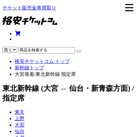
togg
チケット販売金券買取り
navi
格安チケットコム トップ
新幹線トップ
大宮発着/東北新幹線 指定席
東北新幹線 (大宮 ⇔ 仙台・新青森方面) /
指定席
東京
上野
大宮
仙台