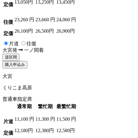
13,050円
13,250円
13,450円
定価
23,260
円
23,660
円
24,060
円
往復
26,100円
26,500円
26,900円
定価
片道
往復
大宮
発
一ノ関
着
逆区間
購入申込み
大宮
くりこま高原
普通車指定席
通常期
繁忙期
最繁忙期
11,100
円
11,300
円
11,500
円
片道
12,180円
12,380円
12,580円
定価