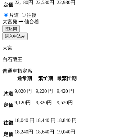
22,180円
22,580円
22,980円
定価
片道
往復
大宮
発
仙台
着
逆区間
購入申込み
大宮
白石蔵王
普通車指定席
通常期
繁忙期
最繁忙期
9,020
円
9,220
円
9,420
円
片道
9,120円
9,320円
9,520円
定価
18,040
円
18,440
円
18,840
円
往復
18,240円
18,640円
19,040円
定価