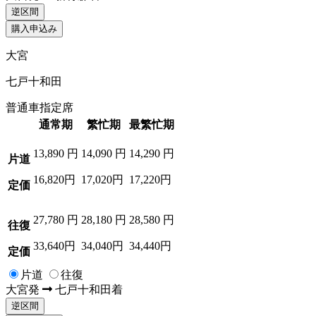
逆区間
購入申込み
大宮
七戸十和田
普通車指定席
通常期
繁忙期
最繁忙期
13,890
円
14,090
円
14,290
円
片道
16,820円
17,020円
17,220円
定価
27,780
円
28,180
円
28,580
円
往復
33,640円
34,040円
34,440円
定価
片道
往復
大宮
発
七戸十和田
着
逆区間