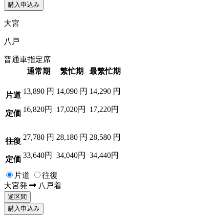
購入申込み
大宮
八戸
普通車指定席
通常期
繁忙期
最繁忙期
13,890
円
14,090
円
14,290
円
片道
16,820円
17,020円
17,220円
定価
27,780
円
28,180
円
28,580
円
往復
33,640円
34,040円
34,440円
定価
片道
往復
大宮
発
八戸
着
逆区間
購入申込み