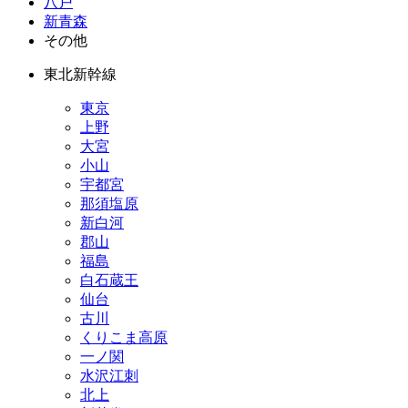
八戸
新青森
その他
東北新幹線
東京
上野
大宮
小山
宇都宮
那須塩原
新白河
郡山
福島
白石蔵王
仙台
古川
くりこま高原
一ノ関
水沢江刺
北上