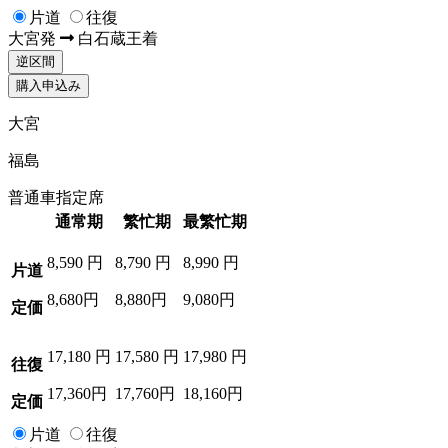
片道
往復
大宮
発
白石蔵王
着
逆区間
購入申込み
大宮
福島
普通車指定席
通常期
繁忙期
最繁忙期
8,590
円
8,790
円
8,990
円
片道
8,680円
8,880円
9,080円
定価
17,180
円
17,580
円
17,980
円
往復
17,360円
17,760円
18,160円
定価
片道
往復