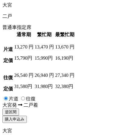
大宮
二戸
普通車指定席
通常期
繁忙期
最繁忙期
13,270
円
13,470
円
13,670
円
片道
15,790円
15,990円
16,190円
定価
26,540
円
26,940
円
27,340
円
往復
31,580円
31,980円
32,380円
定価
片道
往復
大宮
発
二戸
着
逆区間
購入申込み
大宮