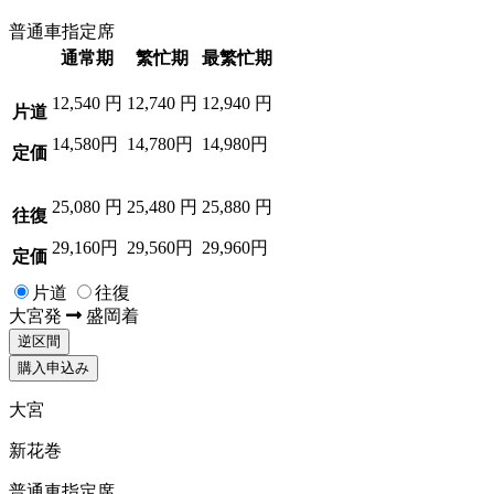
普通車指定席
通常期
繁忙期
最繁忙期
12,540
円
12,740
円
12,940
円
片道
14,580円
14,780円
14,980円
定価
25,080
円
25,480
円
25,880
円
往復
29,160円
29,560円
29,960円
定価
片道
往復
大宮
発
盛岡
着
逆区間
購入申込み
大宮
新花巻
普通車指定席