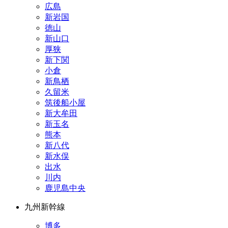
広島
新岩国
徳山
新山口
厚狭
新下関
小倉
新鳥栖
久留米
筑後船小屋
新大牟田
新玉名
熊本
新八代
新水俣
出水
川内
鹿児島中央
九州新幹線
博多