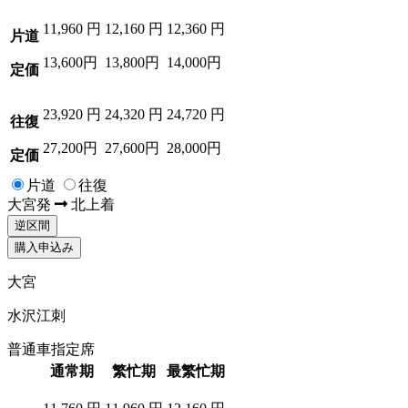
11,960
円
12,160
円
12,360
円
片道
13,600円
13,800円
14,000円
定価
23,920
円
24,320
円
24,720
円
往復
27,200円
27,600円
28,000円
定価
片道
往復
大宮
発
北上
着
逆区間
購入申込み
大宮
水沢江刺
普通車指定席
通常期
繁忙期
最繁忙期