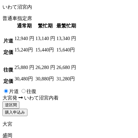
いわて沼宮内
普通車指定席
通常期
繁忙期
最繁忙期
12,940
円
13,140
円
13,340
円
片道
15,240円
15,440円
15,640円
定価
25,880
円
26,280
円
26,680
円
往復
30,480円
30,880円
31,280円
定価
片道
往復
大宮
発
いわて沼宮内
着
逆区間
購入申込み
大宮
盛岡