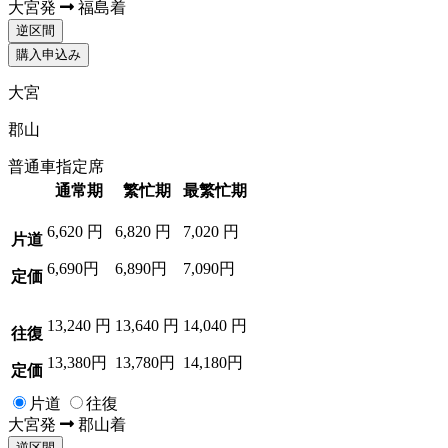
大宮
発
福島
着
逆区間
購入申込み
大宮
郡山
普通車指定席
通常期
繁忙期
最繁忙期
6,620
円
6,820
円
7,020
円
片道
6,690円
6,890円
7,090円
定価
13,240
円
13,640
円
14,040
円
往復
13,380円
13,780円
14,180円
定価
片道
往復
大宮
発
郡山
着
逆区間