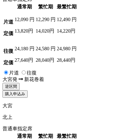
通常期
繁忙期
最繁忙期
12,090
円
12,290
円
12,490
円
片道
13,820円
14,020円
14,220円
定価
24,180
円
24,580
円
24,980
円
往復
27,640円
28,040円
28,440円
定価
片道
往復
大宮
発
新花巻
着
逆区間
購入申込み
大宮
北上
普通車指定席
通常期
繁忙期
最繁忙期