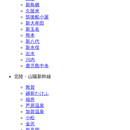
新鳥栖
久留米
筑後船小屋
新大牟田
新玉名
熊本
新八代
新水俣
出水
川内
鹿児島中央
北陸・山陽新幹線
敦賀
越前たけふ
福井
芦原温泉
加賀温泉
小松
金沢
新高岡