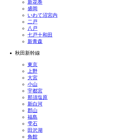
新花巻
盛岡
いわて沼宮内
二戸
八戸
七戸十和田
新青森
秋田新幹線
東京
上野
大宮
小山
宇都宮
那須塩原
新白河
郡山
福島
雫石
田沢湖
角館