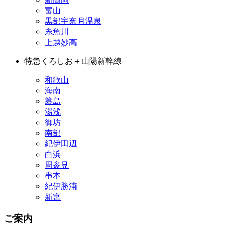
富山
黒部宇奈月温泉
糸魚川
上越妙高
特急くろしお＋山陽新幹線
和歌山
海南
簑島
湯浅
御坊
南部
紀伊田辺
白浜
周参見
串本
紀伊勝浦
新宮
ご案内