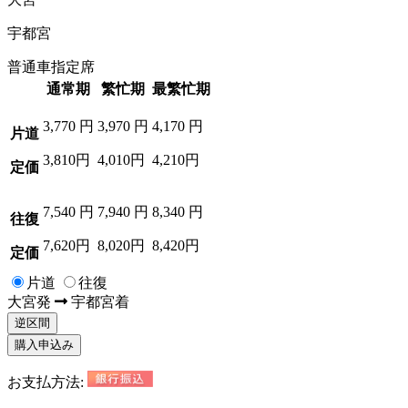
宇都宮
普通車指定席
通常期
繁忙期
最繁忙期
3,770
円
3,970
円
4,170
円
片道
3,810円
4,010円
4,210円
定価
7,540
円
7,940
円
8,340
円
往復
7,620円
8,020円
8,420円
定価
片道
往復
大宮
発
宇都宮
着
逆区間
購入申込み
お支払方法: