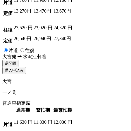
11,760
円
11,960
円
12,160
円
片道
13,270円
13,470円
13,670円
定価
23,520
円
23,920
円
24,320
円
往復
26,540円
26,940円
27,340円
定価
片道
往復
大宮
発
水沢江刺
着
逆区間
購入申込み
大宮
一ノ関
普通車指定席
通常期
繁忙期
最繁忙期
11,630
円
11,830
円
12,030
円
片道