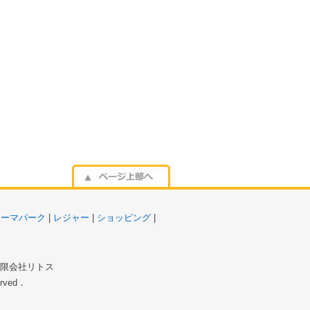
テーマパーク
|
レジャー
|
ショッピング
|
 有限会社リトス
served．