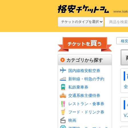
格安
カテゴリから探す
国内線格安航空券
新幹線
JR特
新幹線・特急の予約
新幹線
私鉄(
鉄道プ
全
私鉄乗車券
定期券
航空会
フェリ
バス回
交通系株主優待券
JR株
ファミ
ファー
牛丼・
すし
焼肉
グルメ
食品・
ホテル
レストラン・食事券
居酒屋
おこめ
ビール
フード・ドリンク券
フード
V
シネマ
ムビチ
映画
全国共
よみう
富士急
その他
美術館
動物園