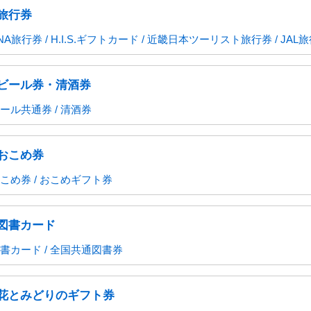
マーランド
旅行券
NA旅行券 / H.I.S.ギフトカード / 近畿日本ツーリスト旅行券 / JAL旅行券
スパリゾート
ゾートハワイアンズ
トネスクラブ
ケ・アミューズメント施設
ビール券・清酒券
宿泊券・割引券
ハーモニフト
商品券
ール共通券 / 清酒券
券・清酒券
券
どりのギフト券
商品券
ード
カード(クレジット会社系)
ーマーケット
ニ
販店
ション
専門店
センター・ドラッグストア
話・プロバイダ
ショップ・専門店
おこめ券
ード
ンカード
話
onギフト券
ンドープリペイドカード
ード
手
手
パック
がき
がき
ーる
紙、特許印紙
こめ券 / おこめギフト券
手
サロン
車場
スクール・塾
図書カード
書カード / 全国共通図書券
花とみどりのギフト券