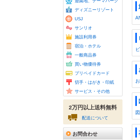
遊園地、テーマパーク
東京サ
ディズニーリゾート
A
USJ
サンリオ
温泉・
スパリ
スキー
ゴルフ
フィッ
施設利用券
カラオ
ホテル
JTB
宿泊・ホテル
ホテル
ビ
百貨店
旅行券
ビール
おこめ
花とみ
こども
図書カ
一般商品券
ギフト
スーパ
コンビ
家電量
ファッ
紳士服
ホーム
携帯電
その他
買い物優待券
百貨店
クオカ
テレホ
携帯電
Amaz
ニンテ
その他
プリペイドカード
図書カ
特殊切
記念切
レター
通常は
年賀は
かもめ
収入印
お
切手・はがき・印紙
普通切
美容、
車・駐
その他
サービス・その他
資格・
2万円以上送料無料
図
配送について
お問合わせ