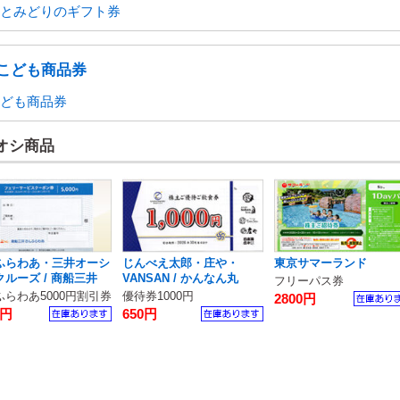
とみどりのギフト券
こども商品券
ども商品券
オシ商品
ふらわあ・三井オーシ
じんべえ太郎・庄や・
東京サマーランド
ルーズ / 商船三井
VANSAN / かんなん丸
フリーパス券
ふらわあ5000円割引券
優待券1000円
2800円
0円
650円