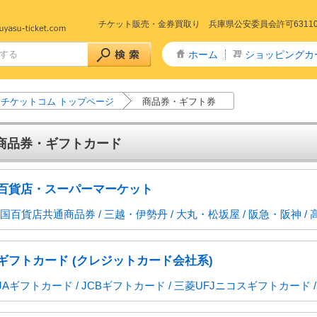
チケット販売・金券買取り 兵庫県公安委員会許可6311005
ホーム
ショッピングカ
チケットコム トップページ
商品券・ギフト券
商品券・ギフトカード
百貨店・スーパーマーケット
+特急 予約
急予約
山陽新幹線
山陽・九州新幹線
九州新幹線
東北新幹線
秋田新幹線
山形新幹線
上越・長野新幹線
山陽新幹線～きのくに線
予約
東海道新幹線
山陽新幹線～北陸線
特急サンダーバード(北陸線)
回数券タイプ)
リペイドカード
国百貨店共通商品券 / 三越・伊勢丹 / 大丸・松坂屋 / 阪急・阪神 / 高島屋
タイプ全線乗車証
社株主優待券
ー株主優待券
数券
主優待券
リーレストラン
ストフード
カレー・定食・ラーメン
商品券
ドリンク券
商品券・ギフト券
・ディナー
ギフトカード (クレジットカード会社系)
券
券・清酒券
・ドリンク券
JAギフトカード / JCBギフトカード / 三菱UFJニコスギフトカード /
・劇場 チケット
ケ東宝17番組共通前売券
通鑑賞券(前売券)
りランド
ハイランド
テーマパーク・遊園地
・博物館
・水族館