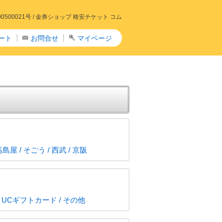
00021号 /
金券ショップ 格安チケット コム
ート
お問合せ
マイページ
 / そごう / 西武 / 京阪
 UCギフトカード / その他