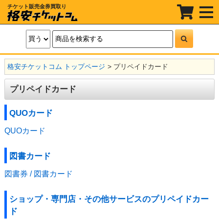
チケット販売金券買取り
t
o
g
g
l
e
n
a
格安チケットコム トップページ
プリペイドカード
v
i
g
プリペイドカード
a
t
i
o
QUOカード
n
QUOカード
図書カード
図書券 / 図書カード
ショップ・専門店・その他サービスのプリペイドカー
ド