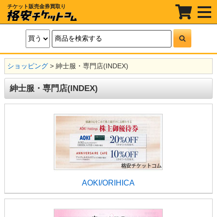
チケット販売金券買取り
t
o
g
g
l
e
n
a
ショッピング
>
紳士服・専門店(INDEX)
v
i
g
紳士服・専門店(INDEX)
a
t
i
o
n
AOKI/ORIHICA