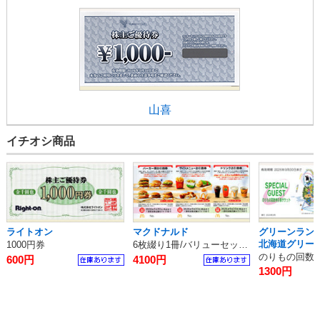
山喜
イチオシ商品
ライトオン
マクドナルド
グリーンランド
北海道グリー
1000円券
6枚綴り1冊/バリューセット無料券
のりもの回数券
600円
4100円
1300円