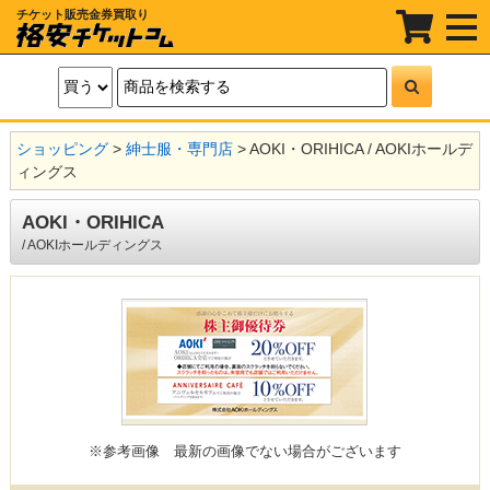
チケット販売金券買取り
t
o
g
g
l
e
n
a
ショッピング
>
紳士服・専門店
> AOKI・ORIHICA / AOKIホールデ
v
i
ィングス
g
a
t
AOKI・ORIHICA
i
/ AOKIホールディングス
o
n
※参考画像
最新の画像でない場合がございます