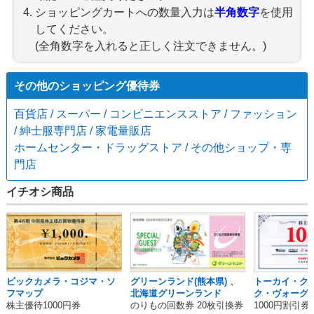
ショッピングカートへの数量入力は
半角数字
を使用
してください。
(全角数字を入れると正しく注文できません。)
その他のショッピング優待券
百貨店 / スーパー / コンビニエンスストア / ファッション
/ 紳士服専門店 / 家電量販店
ホームセンター・ドラッグストア / その他ショップ・専
門店
イチオシ商品
ビックカメラ・コジマ・ソ
グリーンランド(熊本県) 、
トーカイ・ク
フマップ
北海道グリーンランド
ク・ヴォーグ学
ンクラフトホ
株主優待1000円券
のりもの回数券 20枚引換券
1000円割引券