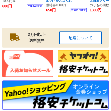
SAN / かんなん丸
北海道グリー
1000円券
優待券1000円
のりもの回数券
600円
650円
1300円
2万円以上
配送について
送料無料