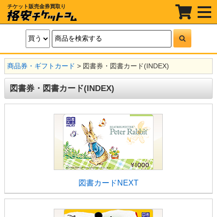
チケット販売金券買取り
t
o
g
g
l
e
n
a
商品券・ギフトカード
>
図書券・図書カード(INDEX)
v
i
g
図書券・図書カード(INDEX)
a
t
i
o
n
図書カードNEXT