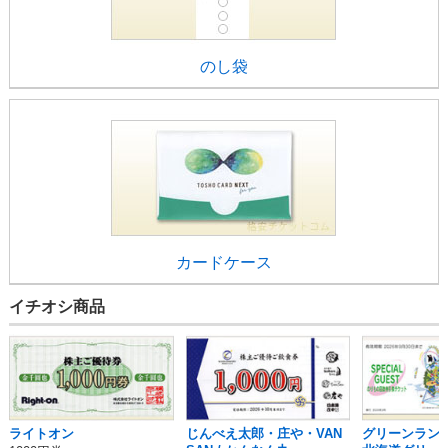
のし袋
カードケース
イチオシ商品
ライトオン
じんべえ太郎・庄や・VAN
グリーンランド