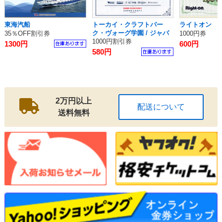
東海汽船
トーカイ・クラフトパー
ライトオン
ク・ヴォーグ学園 / ジャパ
35％OFF割引券
1000円券
ンクラフトホールディング
1000円割引券
1300円
600円
ス
580円
2万円以上
配送について
送料無料