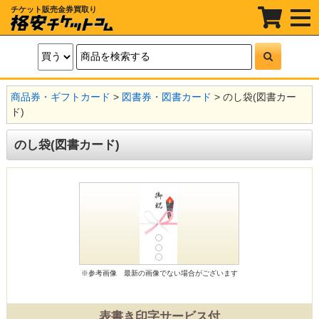
チケット販売金券買取り
t
o
g
g
l
e
n
a
商品券・ギフトカード
>
図書券・図書カード
> のし袋(図書カー
v
i
ド)
g
a
t
のし袋(図書カード)
i
o
n
※参考画像
最新の画像でない場合がございます
表書き印字サービス付