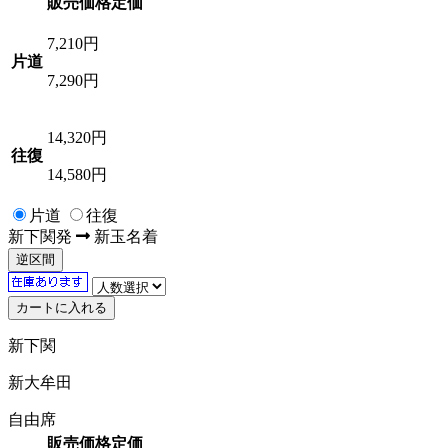
販売価格
定価
7,210
円
片道
7,290円
14,320
円
往復
14,580円
片道
往復
新下関
発
新玉名
着
逆区間
新下関
新大牟田
自由席
販売価格
定価