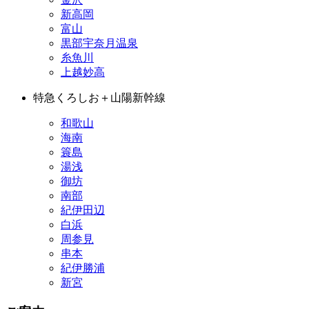
新高岡
富山
黒部宇奈月温泉
糸魚川
上越妙高
特急くろしお＋山陽新幹線
和歌山
海南
簑島
湯浅
御坊
南部
紀伊田辺
白浜
周参見
串本
紀伊勝浦
新宮