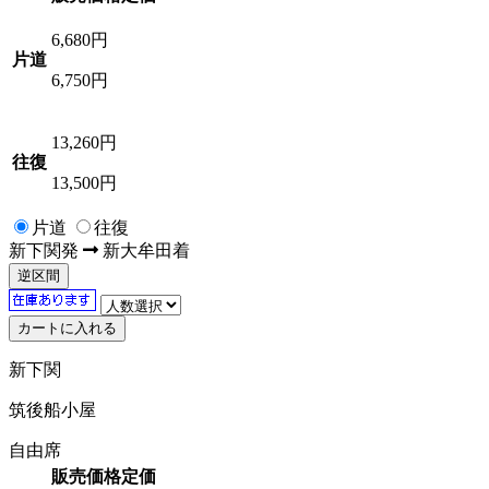
6,680
円
片道
6,750円
13,260
円
往復
13,500円
片道
往復
新下関
発
新大牟田
着
逆区間
新下関
筑後船小屋
自由席
販売価格
定価