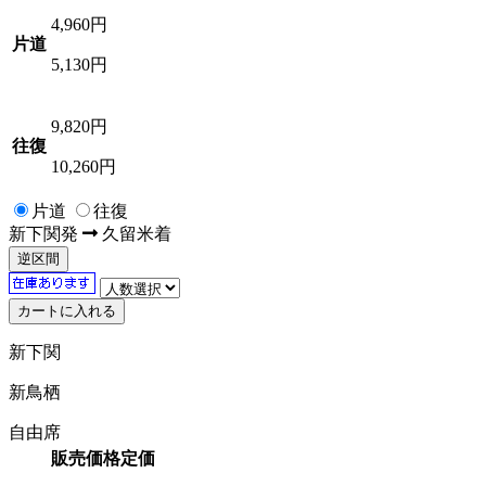
4,960
円
片道
5,130円
9,820
円
往復
10,260円
片道
往復
新下関
発
久留米
着
逆区間
新下関
新鳥栖
自由席
販売価格
定価