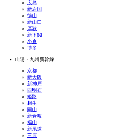
広島
新岩国
徳山
新山口
厚狭
新下関
小倉
博多
山陽・九州新幹線
京都
新大阪
新神戸
西明石
姫路
相生
岡山
新倉敷
福山
新尾道
三原