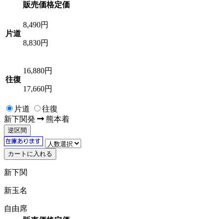
販売価格
定価
8,490
円
片道
8,830円
16,880
円
往復
17,660円
片道
往復
新下関
発
熊本
着
逆区間
新下関
新玉名
自由席