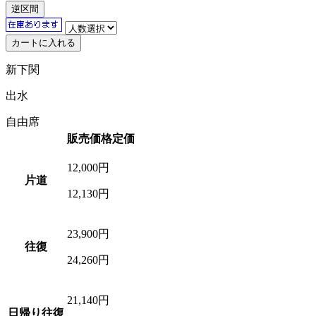
逆区間
新下関
出水
自由席
販売価格
定価
12,000
円
片道
12,130円
23,900
円
往復
24,260円
21,140
円
日帰り往復