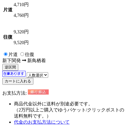
4,710
円
片道
4,760円
9,320
円
往復
9,520円
片道
往復
新下関
発
新鳥栖
着
逆区間
お支払方法:
商品代金以外に
送料が別途必要
です。
（2万円以上ご購入でゆうパケット/クリックポストの
送料無料
です。）
代金のお支払方法について