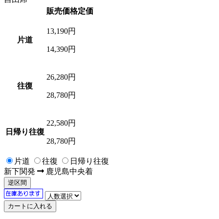
販売価格
定価
13,190
円
片道
14,390円
26,280
円
往復
28,780円
22,580
円
日帰り往復
28,780円
片道
往復
日帰り往復
新下関
発
鹿児島中央
着
逆区間