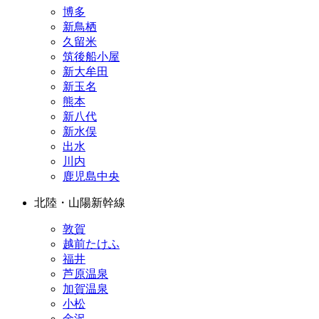
博多
新鳥栖
久留米
筑後船小屋
新大牟田
新玉名
熊本
新八代
新水俣
出水
川内
鹿児島中央
北陸・山陽新幹線
敦賀
越前たけふ
福井
芦原温泉
加賀温泉
小松
金沢