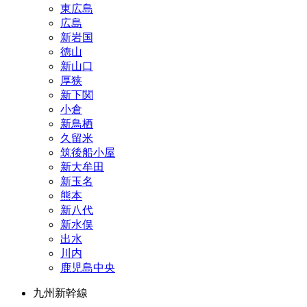
東広島
広島
新岩国
徳山
新山口
厚狭
新下関
小倉
新鳥栖
久留米
筑後船小屋
新大牟田
新玉名
熊本
新八代
新水俣
出水
川内
鹿児島中央
九州新幹線