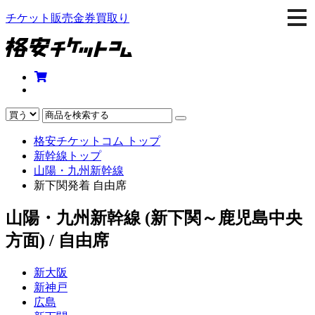
togg
チケット販売金券買取り
navi
格安チケットコム トップ
新幹線トップ
山陽・九州新幹線
新下関発着 自由席
山陽・九州新幹線 (新下関～鹿児島中央
方面) / 自由席
新大阪
新神戸
広島