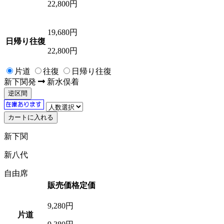
22,800円
19,680
円
日帰り往復
22,800円
片道
往復
日帰り往復
新下関
発
新水俣
着
逆区間
新下関
新八代
自由席
販売価格
定価
9,280
円
片道