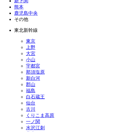
新下関
熊本
鹿児島中央
その他
東北新幹線
東京
上野
大宮
小山
宇都宮
那須塩原
新白河
郡山
福島
白石蔵王
仙台
古川
くりこま高原
一ノ関
水沢江刺