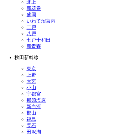
北上
新花巻
盛岡
いわて沼宮内
二戸
八戸
七戸十和田
新青森
秋田新幹線
東京
上野
大宮
小山
宇都宮
那須塩原
新白河
郡山
福島
雫石
田沢湖