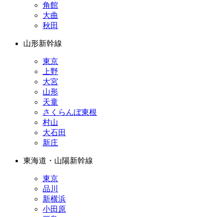
角館
大曲
秋田
山形新幹線
東京
上野
大宮
山形
天童
さくらんぼ東根
村山
大石田
新庄
東海道・山陽新幹線
東京
品川
新横浜
小田原