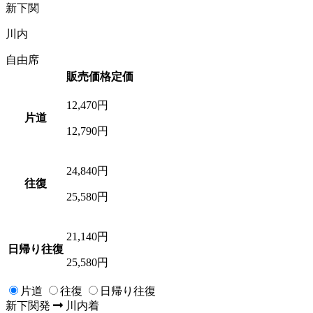
新下関
川内
自由席
販売価格
定価
12,470
円
片道
12,790円
24,840
円
往復
25,580円
21,140
円
日帰り往復
25,580円
片道
往復
日帰り往復
新下関
発
川内
着