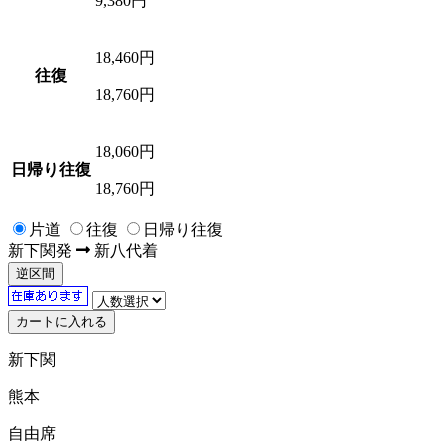
9,380円
18,460
円
往復
18,760円
18,060
円
日帰り往復
18,760円
片道
往復
日帰り往復
新下関
発
新八代
着
逆区間
新下関
熊本
自由席