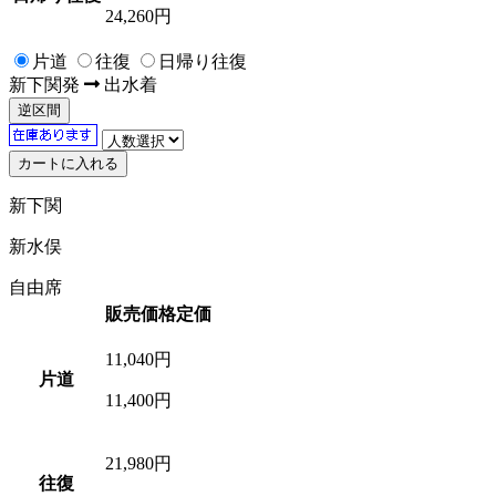
24,260円
片道
往復
日帰り往復
新下関
発
出水
着
逆区間
新下関
新水俣
自由席
販売価格
定価
11,040
円
片道
11,400円
21,980
円
往復