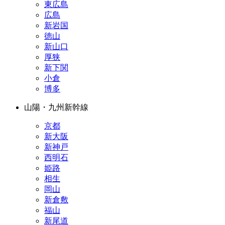
東広島
広島
新岩国
徳山
新山口
厚狭
新下関
小倉
博多
山陽・九州新幹線
京都
新大阪
新神戸
西明石
姫路
相生
岡山
新倉敷
福山
新尾道