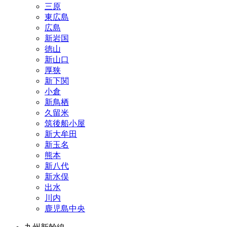
三原
東広島
広島
新岩国
徳山
新山口
厚狭
新下関
小倉
新鳥栖
久留米
筑後船小屋
新大牟田
新玉名
熊本
新八代
新水俣
出水
川内
鹿児島中央