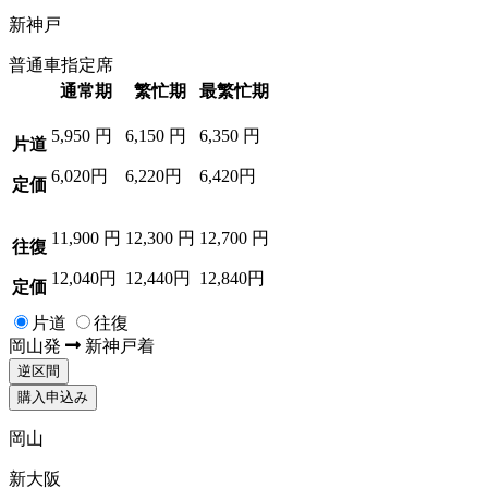
新神戸
普通車指定席
通常期
繁忙期
最繁忙期
5,950
円
6,150
円
6,350
円
片道
6,020円
6,220円
6,420円
定価
11,900
円
12,300
円
12,700
円
往復
12,040円
12,440円
12,840円
定価
片道
往復
岡山
発
新神戸
着
逆区間
購入申込み
岡山
新大阪