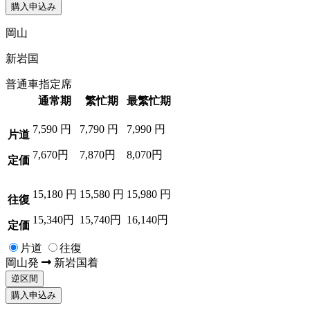
購入申込み
岡山
新岩国
普通車指定席
通常期
繁忙期
最繁忙期
7,590
円
7,790
円
7,990
円
片道
7,670円
7,870円
8,070円
定価
15,180
円
15,580
円
15,980
円
往復
15,340円
15,740円
16,140円
定価
片道
往復
岡山
発
新岩国
着
逆区間
購入申込み