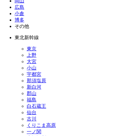
岡山
広島
小倉
博多
その他
東北新幹線
東京
上野
大宮
小山
宇都宮
那須塩原
新白河
郡山
福島
白石蔵王
仙台
古川
くりこま高原
一ノ関