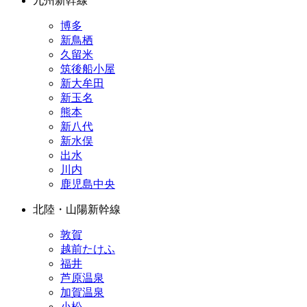
九州新幹線
博多
新鳥栖
久留米
筑後船小屋
新大牟田
新玉名
熊本
新八代
新水俣
出水
川内
鹿児島中央
北陸・山陽新幹線
敦賀
越前たけふ
福井
芦原温泉
加賀温泉
小松