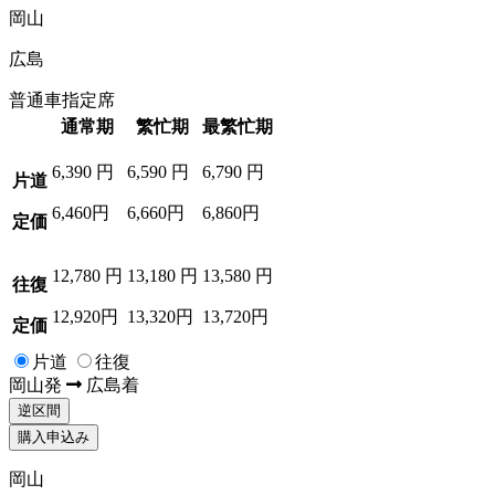
岡山
広島
普通車指定席
通常期
繁忙期
最繁忙期
6,390
円
6,590
円
6,790
円
片道
6,460円
6,660円
6,860円
定価
12,780
円
13,180
円
13,580
円
往復
12,920円
13,320円
13,720円
定価
片道
往復
岡山
発
広島
着
逆区間
購入申込み
岡山