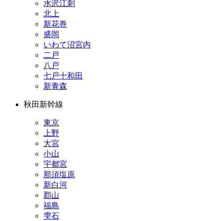
水沢江刺
北上
新花巻
盛岡
いわて沼宮内
二戸
八戸
七戸十和田
新青森
秋田新幹線
東京
上野
大宮
小山
宇都宮
那須塩原
新白河
郡山
福島
雫石