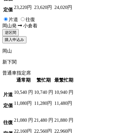
23,220円
23,620円
24,020円
定価
片道
往復
岡山
発
小倉
着
逆区間
購入申込み
岡山
新下関
普通車指定席
通常期
繁忙期
最繁忙期
10,540
円
10,740
円
10,940
円
片道
11,080円
11,280円
11,480円
定価
21,080
円
21,480
円
21,880
円
往復
22,160円
22,560円
22,960円