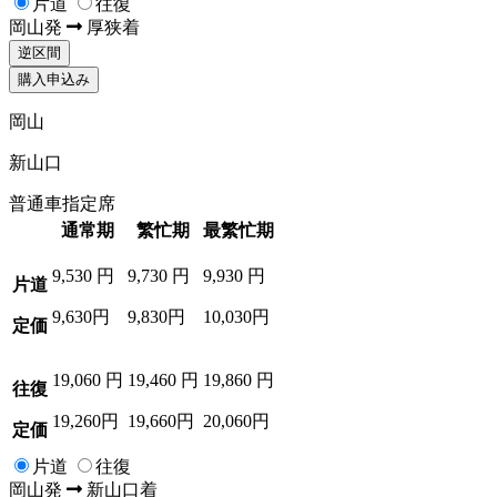
片道
往復
岡山
発
厚狭
着
逆区間
購入申込み
岡山
新山口
普通車指定席
通常期
繁忙期
最繁忙期
9,530
円
9,730
円
9,930
円
片道
9,630円
9,830円
10,030円
定価
19,060
円
19,460
円
19,860
円
往復
19,260円
19,660円
20,060円
定価
片道
往復
岡山
発
新山口
着