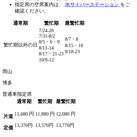
指定席の空席案内は、
JRサイバーステーション
をご
確認ください。
通常期
繁忙期
最繁忙期
7/24-26
7/31-8/2
8/7・8
8/5・6・9
繁忙期以外の日
8/15・16
8/11-14
9/18-23
8/17・21-23
10/9-12
岡山
博多
普通車指定席
通常期
繁忙期
最繁忙期
11,680
円
11,880
円
12,080
円
片道
13,370円
13,570円
13,770円
定価