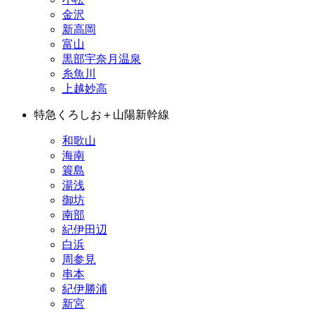
金沢
新高岡
富山
黒部宇奈月温泉
糸魚川
上越妙高
特急くろしお＋山陽新幹線
和歌山
海南
簑島
湯浅
御坊
南部
紀伊田辺
白浜
周参見
串本
紀伊勝浦
新宮