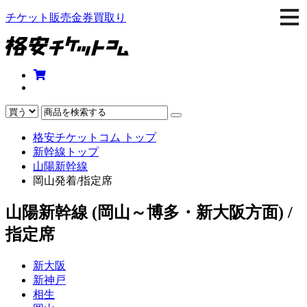
togg
チケット販売金券買取り
navi
格安チケットコム トップ
新幹線トップ
山陽新幹線
岡山発着/指定席
山陽新幹線 (岡山～博多・新大阪方面) /
指定席
新大阪
新神戸
相生