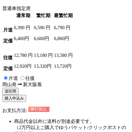
普通車指定席
通常期
繁忙期
最繁忙期
6,390
円
6,590
円
6,790
円
片道
6,460円
6,660円
6,860円
定価
12,780
円
13,180
円
13,580
円
往復
12,920円
13,320円
13,720円
定価
片道
往復
岡山
発
新大阪
着
逆区間
購入申込み
お支払方法:
商品代金以外に
送料が別途必要
です。
（2万円以上ご購入でゆうパケット/クリックポストの