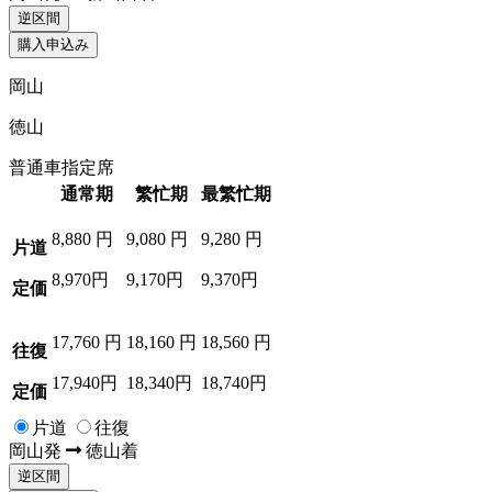
逆区間
購入申込み
岡山
徳山
普通車指定席
通常期
繁忙期
最繁忙期
8,880
円
9,080
円
9,280
円
片道
8,970円
9,170円
9,370円
定価
17,760
円
18,160
円
18,560
円
往復
17,940円
18,340円
18,740円
定価
片道
往復
岡山
発
徳山
着
逆区間