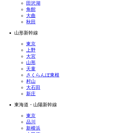
田沢湖
角館
大曲
秋田
山形新幹線
東京
上野
大宮
山形
天童
さくらんぼ東根
村山
大石田
新庄
東海道・山陽新幹線
東京
品川
新横浜