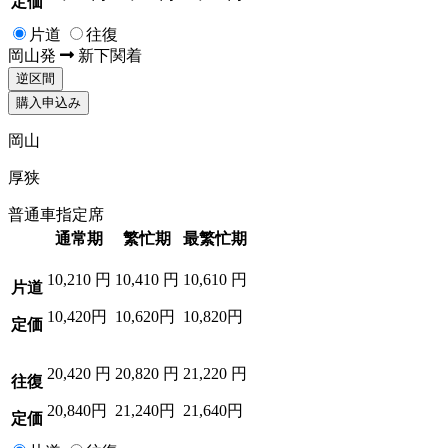
定価
片道
往復
岡山
発
新下関
着
逆区間
購入申込み
岡山
厚狭
普通車指定席
通常期
繁忙期
最繁忙期
10,210
円
10,410
円
10,610
円
片道
10,420円
10,620円
10,820円
定価
20,420
円
20,820
円
21,220
円
往復
20,840円
21,240円
21,640円
定価