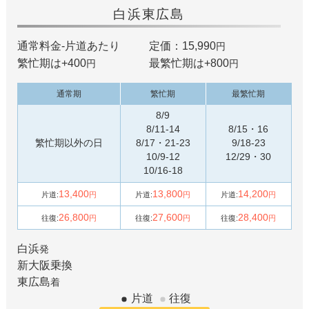
白浜
東広島
通常料金-片道あたり
定価：15,990
円
繁忙期は+
400
最繁忙期は+
800
円
円
通常期
繁忙期
最繁忙期
8/9
8/11-14
8/15・16
繁忙期以外の日
8/17・21-23
9/18-23
10/9-12
12/29・30
10/16-18
13,400
13,800
14,200
片道:
円
片道:
円
片道:
円
26,800
27,600
28,400
往復:
円
往復:
円
往復:
円
白浜
発
新大阪
乗換
東広島
着
片道
往復