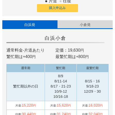
片道
往復
購入申込み
白浜発
小倉発
白浜
小倉
通常料金-片道あたり
定価：19,630
円
繁忙期は+
400
最繁忙期は+
800
円
円
通常期
繁忙期
最繁忙期
8/9
8/11-14
8/15・16
繁忙期以外の日
8/17・21-23
9/18-23
10/9-12
12/29・30
10/16-18
15,220
15,620
16,020
片道:
円
片道:
円
片道:
円
30,440
31,240
32,040
往復:
円
往復:
円
往復:
円