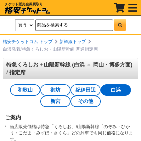
チケット販売金券買取り
t
o
g
g
l
e
n
a
格安チケットコム トップ
新幹線トップ
v
i
白浜発着/特急くろしお・山陽新幹線 普通指定席
g
a
t
特急くろしお＋山陽新幹線 (白浜 ⇔ 岡山・博多方面)
i
/ 指定席
o
n
和歌山
御坊
紀伊田辺
白浜
新宮
その他
ご案内
当店販売価格は特急「くろしお」/山陽新幹線「のぞみ・ひか
り・こだま・みずほ・さくら」どの列車でも同じ価格になりま
す。