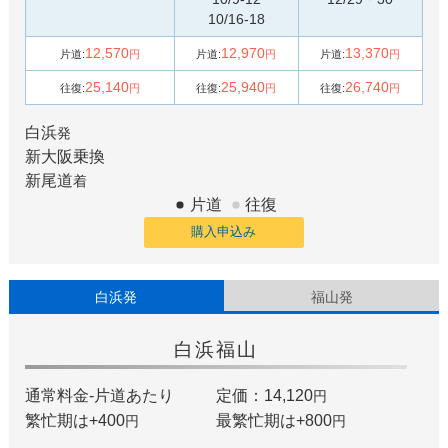
10/16-18
12,570
12,970
13,370
片道:
円
片道:
円
片道:
円
25,140
25,940
26,740
往復:
円
往復:
円
往復:
円
白浜
発
新大阪
乗換
新尾道
着
片道
往復
購入申込み
白浜発
福山発
白浜
福山
通常料金-片道あたり
定価：14,120
円
繁忙期は+
400
最繁忙期は+
800
円
円