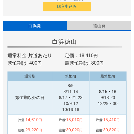
購入申込み
白浜発
徳山発
白浜
徳山
通常料金-片道あたり
定価：18,410
円
繁忙期は+
400
最繁忙期は+
800
円
円
通常期
繁忙期
最繁忙期
8/9
8/11-14
8/15・16
繁忙期以外の日
8/17・21-23
9/18-23
10/9-12
12/29・30
10/16-18
14,610
15,010
15,410
片道:
円
片道:
円
片道:
円
29,220
30,020
30,820
往復:
円
往復:
円
往復:
円