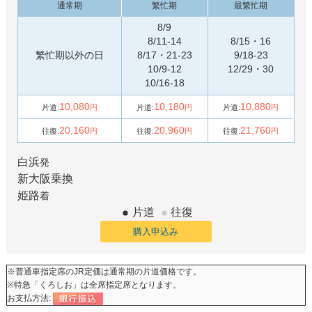
通常期
繁忙期
最繁忙期
8/9
8/11-14
8/15・16
繁忙期以外の日
8/17・21-23
9/18-23
10/9-12
12/29・30
10/16-18
10,080
10,180
10,880
片道:
円
片道:
円
片道:
円
20,160
20,960
21,760
往復:
円
往復:
円
往復:
円
白浜
発
新大阪
乗換
姫路
着
片道
往復
購入申込み
※普通車指定席のJR定価は通常期の片道価格です。
※特急「くろしお」は全席指定席となります。
お支払方法: