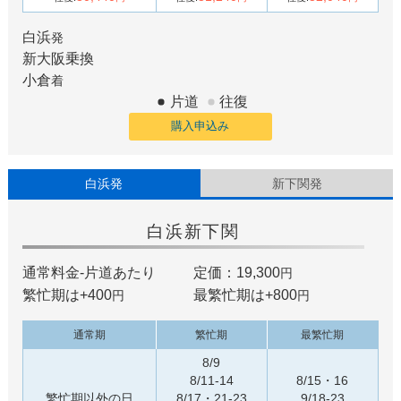
白浜
発
新大阪
乗換
小倉
着
片道
往復
購入申込み
白浜発
新下関発
白浜
新下関
通常料金-片道あたり
定価：19,300
円
繁忙期は+
400
最繁忙期は+
800
円
円
通常期
繁忙期
最繁忙期
8/9
8/11-14
8/15・16
繁忙期以外の日
8/17・21-23
9/18-23