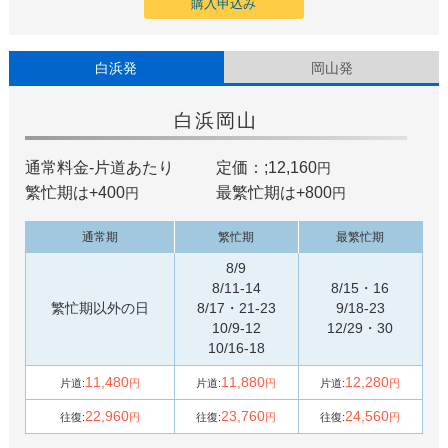
購入申込み
白浜発
岡山発
白浜
岡山
通常料金-片道あたり
定価：;12,160
円
繁忙期は+
400
最繁忙期は+
800
円
円
通常期
繁忙期
最繁忙期
8/9
8/11-14
8/15・16
繁忙期以外の日
8/17・21-23
9/18-23
10/9-12
12/29・30
10/16-18
11,480
11,880
12,280
片道:
円
片道:
円
片道:
円
22,960
23,760
24,560
往復:
円
往復:
円
往復:
円