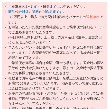
ご乗車日の1ヶ月前～4日前までにお申込ください。
商品代金以外に送料が別途必要です。
（2万円以上ご購入で特定記録郵便/ゆうパケットの
送料無料
で
す。)
お申込いただいた後に空席確認をしてご乗車便の詳細をメール
でご連絡させていただきます。
(平日16時以降および、土日祝日のお申込はお返事が翌営業日
になる場合がございます。)
ご入金いただいた後に発券いたしますが、座席は発券時に確定
いたします。ご希望便が万が一満席になっている場合は再度ご
相談させて頂きます。
ご希望便が満席の場合は全額ご返金も承ります。返金時の振込
手数料は弊社が負担いたしますが、最初のご入金時の振込手数
料はお客様ご負担とさせていただきます。
複数名でお申込みの場合は隣同士(3名以上はお並びかお近くの
お席)で発券させていただきます。 混み合っていて席が離れる
場合はご連絡させていただきます。
お座席の詳細位置(窓側・通路側・号車・列など)に関しては 発
券時に空席があればご希望に沿うようにいたしますが確約はで
きませんのでご了承ください。
お振込み確認後ご乗車日に間に合うように発送いたします。