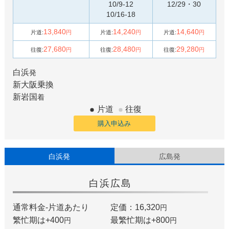
10/9-12
12/29・30
10/16-18
13,840
14,240
14,640
片道:
円
片道:
円
片道:
円
27,680
28,480
29,280
往復:
円
往復:
円
往復:
円
白浜
発
新大阪
乗換
新岩国
着
片道
往復
購入申込み
白浜発
広島発
白浜
広島
通常料金-片道あたり
定価：16,320
円
繁忙期は+
400
最繁忙期は+
800
円
円