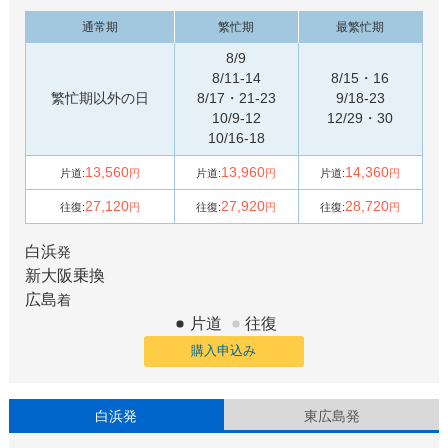
通常期
繁忙期
最繁忙期
8/9
8/11-14
8/15・16
繁忙期以外の日
8/17・21-23
9/18-23
10/9-12
12/29・30
10/16-18
13,560
13,960
14,360
片道:
円
片道:
円
片道:
円
27,120
27,920
28,720
往復:
円
往復:
円
往復:
円
白浜
発
新大阪
乗換
広島
着
片道
往復
購入申込み
白浜発
東広島発