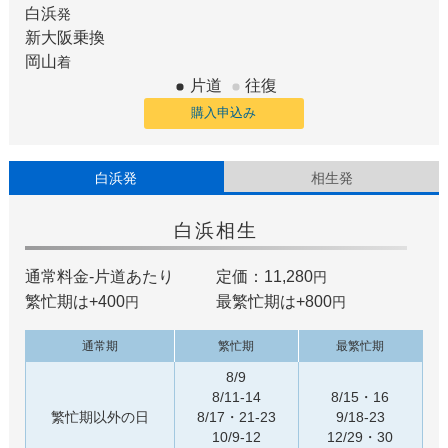
白浜
発
新大阪
乗換
岡山
着
片道
往復
購入申込み
白浜発
相生発
白浜
相生
通常料金-片道あたり
定価：11,280
円
繁忙期は+
400
最繁忙期は+
800
円
円
通常期
繁忙期
最繁忙期
8/9
8/11-14
8/15・16
繁忙期以外の日
8/17・21-23
9/18-23
10/9-12
12/29・30