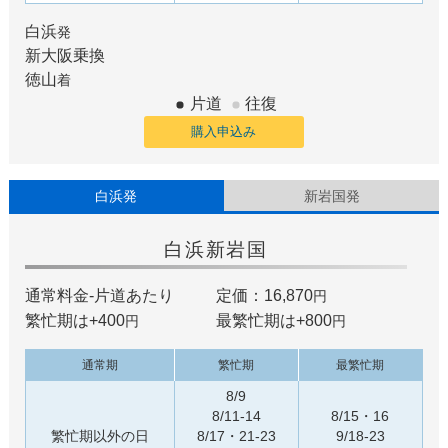
白浜
発
新大阪
乗換
徳山
着
片道
往復
購入申込み
白浜発
新岩国発
白浜
新岩国
通常料金-片道あたり
定価：16,870
円
繁忙期は+
400
最繁忙期は+
800
円
円
通常期
繁忙期
最繁忙期
8/9
8/11-14
8/15・16
繁忙期以外の日
8/17・21-23
9/18-23