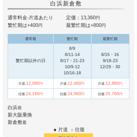
白浜
新倉敷
通常料金-片道あたり
定価：13,360
円
繁忙期は+
400
最繁忙期は+
800
円
円
通常期
繁忙期
最繁忙期
8/9
8/11-14
8/15・16
繁忙期以外の日
8/17・21-23
9/18-23
10/9-12
12/29・30
10/16-18
12,080
12,480
12,880
片道:
円
片道:
円
片道:
円
24,160
24,960
25,760
往復:
円
往復:
円
往復:
円
白浜
発
新大阪
乗換
新倉敷
着
片道
往復