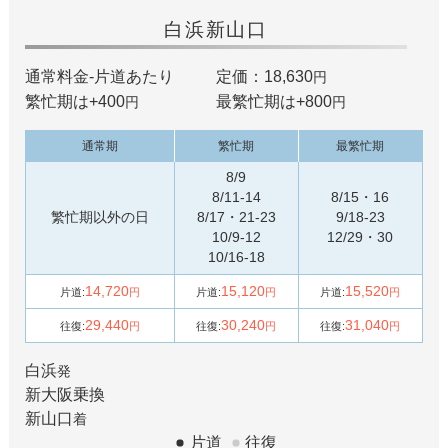
白浜
新山口
通常料金-片道あたり
定価：18,630
円
繁忙期は+
400
最繁忙期は+
800
円
円
通常期
繁忙期
最繁忙期
8/9
8/11-14
8/15・16
繁忙期以外の日
8/17・21-23
9/18-23
10/9-12
12/29・30
10/16-18
14,720
15,120
15,520
片道:
円
片道:
円
片道:
円
29,440
30,240
31,040
往復:
円
往復:
円
往復:
円
白浜
発
新大阪
乗換
新山口
着
片道
往復