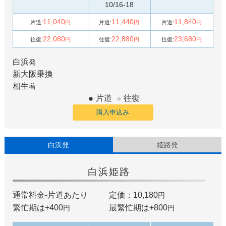
10/16-18
11,040
11,440
11,840
片道:
円
片道:
円
片道:
円
22,080
22,880
23,680
往復:
円
往復:
円
往復:
円
白浜
発
新大阪
乗換
相生
着
片道
往復
購入申込み
白浜発
姫路発
白浜
姫路
通常料金-片道あたり
定価：10,180
円
繁忙期は+
400
最繁忙期は+
800
円
円