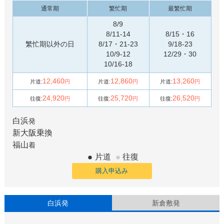
通常期
繁忙期
最繁忙期
8/9
8/11-14
8/15・16
繁忙期以外の日
8/17・21-23
9/18-23
10/9-12
12/29・30
10/16-18
12,460
12,860
13,260
片道:
円
片道:
円
片道:
円
24,920
25,720
26,520
往復:
円
往復:
円
往復:
円
白浜
発
新大阪
乗換
福山
着
片道
往復
購入申込み
白浜発
新倉敷発