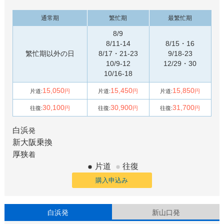
通常期
繁忙期
最繁忙期
8/9
8/11-14
8/15・16
繁忙期以外の日
8/17・21-23
9/18-23
10/9-12
12/29・30
10/16-18
15,050
15,450
15,850
片道:
円
片道:
円
片道:
円
30,100
30,900
31,700
往復:
円
往復:
円
往復:
円
白浜
発
新大阪
乗換
厚狭
着
片道
往復
購入申込み
白浜発
新山口発