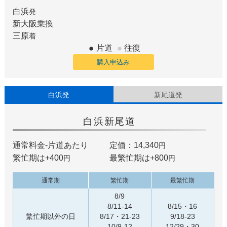
白浜
発
新大阪
乗換
三原
着
片道
往復
購入申込み
白浜発
新尾道発
白浜
新尾道
通常料金-片道あたり
定価：14,340
円
繁忙期は+
400
最繁忙期は+
800
円
円
通常期
繁忙期
最繁忙期
8/9
8/11-14
8/15・16
繁忙期以外の日
8/17・21-23
9/18-23
10/9-12
12/29・30