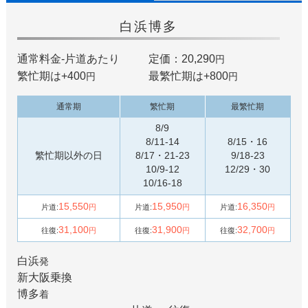
白浜
博多
通常料金-片道あたり
定価：20,290
円
繁忙期は+
400
最繁忙期は+
800
円
円
通常期
繁忙期
最繁忙期
8/9
8/11-14
8/15・16
繁忙期以外の日
8/17・21-23
9/18-23
10/9-12
12/29・30
10/16-18
15,550
15,950
16,350
片道:
円
片道:
円
片道:
円
31,100
31,900
32,700
往復:
円
往復:
円
往復:
円
白浜
発
新大阪
乗換
博多
着