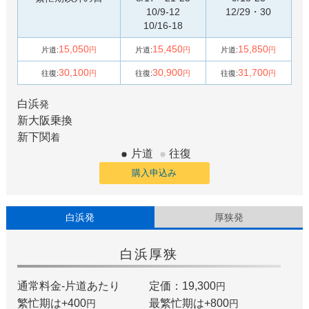
10/9-12
12/29・30
10/16-18
15,050
15,450
15,850
片道:
円
片道:
円
片道:
円
30,100
30,900
31,700
往復:
円
往復:
円
往復:
円
白浜
発
新大阪
乗換
新下関
着
片道
往復
購入申込み
白浜発
厚狭発
白浜
厚狭
通常料金-片道あたり
定価：19,300
円
繁忙期は+
400
最繁忙期は+
800
円
円