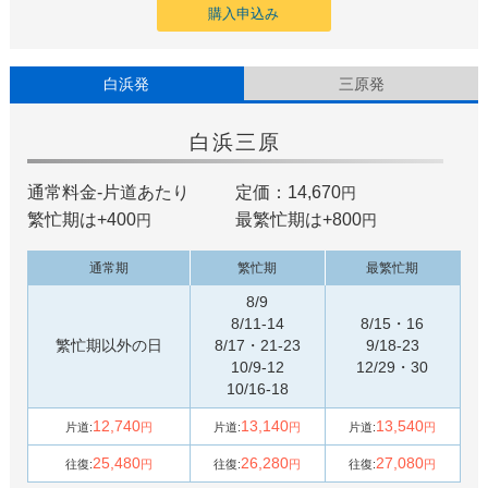
購入申込み
白浜発
三原発
白浜
三原
通常料金-片道あたり
定価：14,670
円
繁忙期は+
400
最繁忙期は+
800
円
円
通常期
繁忙期
最繁忙期
8/9
8/11-14
8/15・16
繁忙期以外の日
8/17・21-23
9/18-23
10/9-12
12/29・30
10/16-18
12,740
13,140
13,540
片道:
円
片道:
円
片道:
円
25,480
26,280
27,080
往復:
円
往復:
円
往復:
円