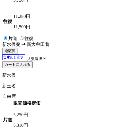
5,750円
11,280
円
往復
11,500円
片道
往復
新水俣
発
新大牟田
着
逆区間
新水俣
新玉名
自由席
販売価格
定価
5,250
円
片道
5,310円