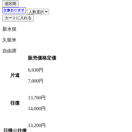
逆区間
新水俣
久留米
自由席
販売価格
定価
6,930
円
片道
7,000円
13,760
円
往復
14,000円
13,200
円
日帰り往復