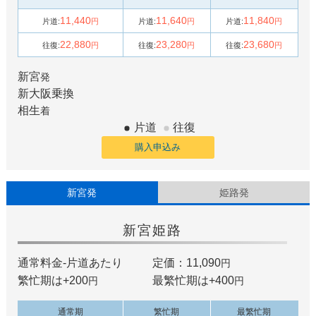
11,440
11,640
11,840
片道:
円
片道:
円
片道:
円
22,880
23,280
23,680
往復:
円
往復:
円
往復:
円
新宮
発
新大阪
乗換
相生
着
片道
往復
購入申込み
新宮発
姫路発
新宮
姫路
通常料金-片道あたり
定価：11,090
円
繁忙期は+
200
最繁忙期は+
400
円
円
通常期
繁忙期
最繁忙期