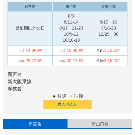
通常期
繁忙期
最繁忙期
8/9
8/11-14
8/15・16
繁忙期以外の日
8/17・21-23
9/18-23
10/9-12
12/29・30
10/16-18
14,860
15,060
15,260
片道:
円
片道:
円
片道:
円
29,720
30,120
30,520
往復:
円
往復:
円
往復:
円
新宮
発
新大阪
乗換
厚狭
着
片道
往復
購入申込み
新宮発
新山口発