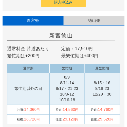
購入申込み
新宮発
徳山発
新宮
徳山
通常料金-片道あたり
定価：17,910
円
繁忙期は+
200
最繁忙期は+
400
円
円
通常期
繁忙期
最繁忙期
8/9
8/11-14
8/15・16
繁忙期以外の日
8/17・21-23
9/18-23
10/9-12
12/29・30
10/16-18
14,360
14,560
14,760
片道:
円
片道:
円
片道:
円
28,720
29,120
29,520
往復:
円
往復:
円
往復:
円