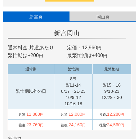
新宮発
岡山発
新宮
岡山
通常料金-片道あたり
定価：12,960
円
繁忙期は+
200
最繁忙期は+
400
円
円
通常期
繁忙期
最繁忙期
8/9
8/11-14
8/15・16
繁忙期以外の日
8/17・21-23
9/18-23
10/9-12
12/29・30
10/16-18
11,880
12,080
12,280
片道:
円
片道:
円
片道:
円
23,760
24,160
24,560
往復:
円
往復:
円
往復:
円
新宮
発