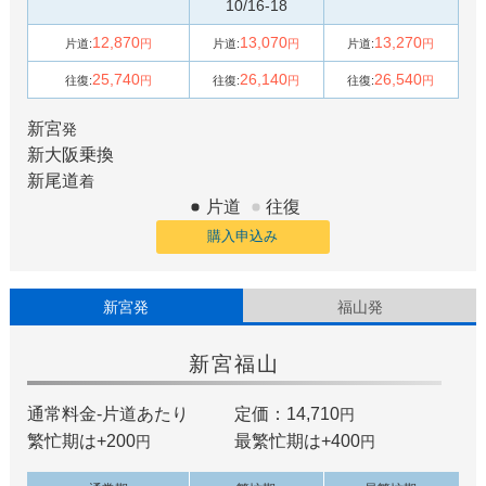
10/16-18
12,870
13,070
13,270
片道:
円
片道:
円
片道:
円
25,740
26,140
26,540
往復:
円
往復:
円
往復:
円
新宮
発
新大阪
乗換
新尾道
着
片道
往復
購入申込み
新宮発
福山発
新宮
福山
通常料金-片道あたり
定価：14,710
円
繁忙期は+
200
最繁忙期は+
400
円
円