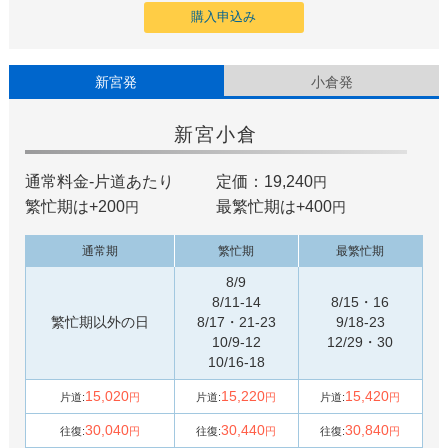
購入申込み
新宮発
小倉発
新宮
小倉
通常料金-片道あたり
定価：19,240
円
繁忙期は+
200
最繁忙期は+
400
円
円
通常期
繁忙期
最繁忙期
8/9
8/11-14
8/15・16
繁忙期以外の日
8/17・21-23
9/18-23
10/9-12
12/29・30
10/16-18
15,020
15,220
15,420
片道:
円
片道:
円
片道:
円
30,040
30,440
30,840
往復:
円
往復:
円
往復:
円