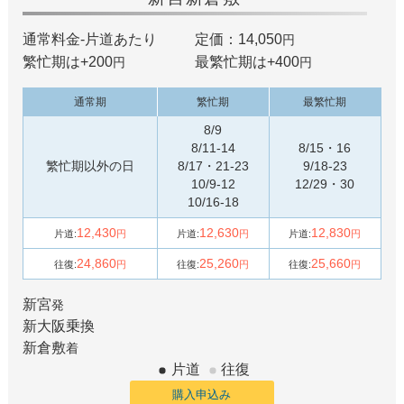
通常料金-片道あたり
定価：14,050
円
繁忙期は+
200
最繁忙期は+
400
円
円
通常期
繁忙期
最繁忙期
8/9
8/11-14
8/15・16
繁忙期以外の日
8/17・21-23
9/18-23
10/9-12
12/29・30
10/16-18
12,430
12,630
12,830
片道:
円
片道:
円
片道:
円
24,860
25,260
25,660
往復:
円
往復:
円
往復:
円
新宮
発
新大阪
乗換
新倉敷
着
片道
往復
購入申込み