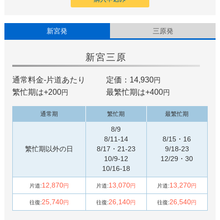
新宮発
三原発
新宮
三原
通常料金-片道あたり
定価：14,930
円
繁忙期は+
200
最繁忙期は+
400
円
円
通常期
繁忙期
最繁忙期
8/9
8/11-14
8/15・16
繁忙期以外の日
8/17・21-23
9/18-23
10/9-12
12/29・30
10/16-18
12,870
13,070
13,270
片道:
円
片道:
円
片道:
円
25,740
26,140
26,540
往復:
円
往復:
円
往復:
円