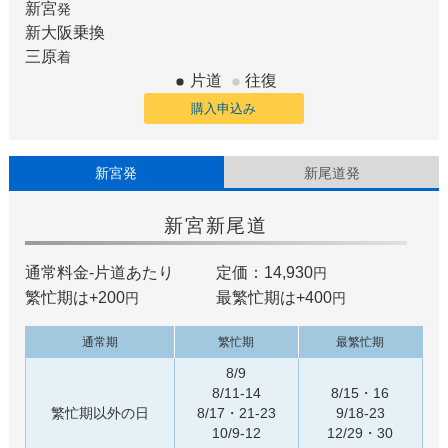
新宮
発
新大阪
乗換
三原
着
片道
往復
購入申込み
新宮発
新尾道発
新宮
新尾道
通常料金-片道あたり
定価：14,930
円
繁忙期は+
200
最繁忙期は+
400
円
円
通常期
繁忙期
最繁忙期
8/9
8/11-14
8/15・16
繁忙期以外の日
8/17・21-23
9/18-23
10/9-12
12/29・30