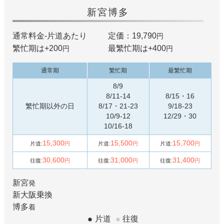
新宮
博多
通常料金-片道あたり
定価：19,790
円
繁忙期は+
200
最繁忙期は+
400
円
円
通常期
繁忙期
最繁忙期
8/9
8/11-14
8/15・16
繁忙期以外の日
8/17・21-23
9/18-23
10/9-12
12/29・30
10/16-18
15,300
15,500
15,700
片道:
円
片道:
円
片道:
円
30,600
31,000
31,400
往復:
円
往復:
円
往復:
円
新宮
発
新大阪
乗換
博多
着
片道
往復