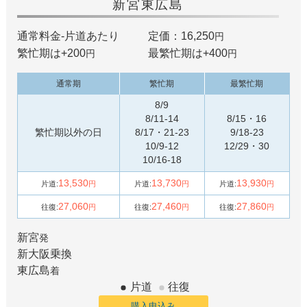
新宮
東広島
通常料金-片道あたり
定価：16,250
円
繁忙期は+
200
最繁忙期は+
400
円
円
通常期
繁忙期
最繁忙期
8/9
8/11-14
8/15・16
繁忙期以外の日
8/17・21-23
9/18-23
10/9-12
12/29・30
10/16-18
13,530
13,730
13,930
片道:
円
片道:
円
片道:
円
27,060
27,460
27,860
往復:
円
往復:
円
往復:
円
新宮
発
新大阪
乗換
東広島
着
片道
往復
購入申込み