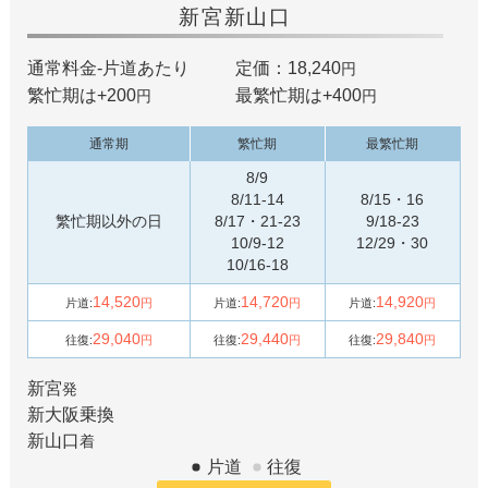
新宮
新山口
通常料金-片道あたり
定価：18,240
円
繁忙期は+
200
最繁忙期は+
400
円
円
通常期
繁忙期
最繁忙期
8/9
8/11-14
8/15・16
繁忙期以外の日
8/17・21-23
9/18-23
10/9-12
12/29・30
10/16-18
14,520
14,720
14,920
片道:
円
片道:
円
片道:
円
29,040
29,440
29,840
往復:
円
往復:
円
往復:
円
新宮
発
新大阪
乗換
新山口
着
片道
往復