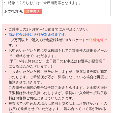
特急「くろしお」は、全席指定席となります。
お支払方法:
ご乗車日の1ヶ月前～4日前までにお申込ください。
商品代金以外に送料が別途必要です。
（2万円以上ご購入で特定記録郵便/ゆうパケットの
送料無料
で
す。)
お申込いただいた後に空席確認をしてご乗車便の詳細をメール
でご連絡させていただきます。
(平日16時以降および、土日祝日のお申込はお返事が翌営業日
になる場合がございます。)
ご入金いただいた後に発券いたしますが、座席は発券時に確定
いたします。ご希望便が万が一満席になっている場合は再度ご
相談させて頂きます。
ご希望便が満席の場合は全額ご返金も承ります。返金時の振込
手数料は弊社が負担いたしますが、最初のご入金時の振込手数
料はお客様ご負担とさせていただきます。
複数名でお申込みの場合は隣同士(3名以上はお並びかお近くの
お席)で発券させていただきます。 混み合っていて席が離れる