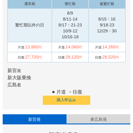
通常期
繁忙期
最繁忙期
8/9
8/11-14
8/15・16
繁忙期以外の日
8/17・21-23
9/18-23
10/9-12
12/29・30
10/16-18
13,860
14,060
14,260
片道:
円
片道:
円
片道:
円
27,720
28,120
28,520
往復:
円
往復:
円
往復:
円
新宮
発
新大阪
乗換
広島
着
片道
往復
購入申込み
新宮発
東広島発