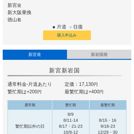
新宮
発
新大阪
乗換
徳山
着
片道
往復
購入申込み
新宮発
新岩国発
新宮
新岩国
通常料金-片道あたり
定価：17,130
円
繁忙期は+
200
最繁忙期は+
400
円
円
通常期
繁忙期
最繁忙期
8/9
8/11-14
8/15・16
繁忙期以外の日
8/17・21-23
9/18-23
10/9-12
12/29・30