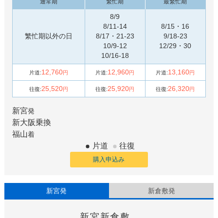
通常期
繁忙期
最繁忙期
8/9
8/11-14
8/15・16
繁忙期以外の日
8/17・21-23
9/18-23
10/9-12
12/29・30
10/16-18
12,760
12,960
13,160
片道:
円
片道:
円
片道:
円
25,520
25,920
26,320
往復:
円
往復:
円
往復:
円
新宮
発
新大阪
乗換
福山
着
片道
往復
購入申込み
新宮発
新倉敷発
新宮
新倉敷