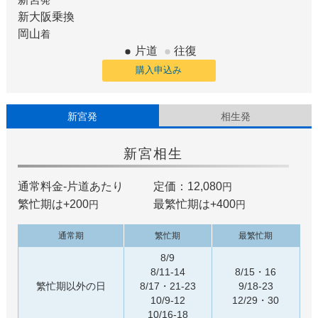
新大阪
乗換
岡山
着
片道
往復
購入申込み
新宮発
相生発
新宮
相生
通常料金-片道あたり
定価：12,080
円
繁忙期は+
200
最繁忙期は+
400
円
円
通常期
繁忙期
最繁忙期
8/9
8/11-14
8/15・16
繁忙期以外の日
8/17・21-23
9/18-23
10/9-12
12/29・30
10/16-18