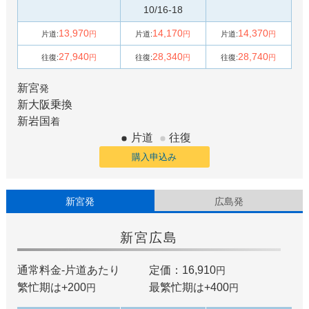
10/16-18
13,970
14,170
14,370
片道:
円
片道:
円
片道:
円
27,940
28,340
28,740
往復:
円
往復:
円
往復:
円
新宮
発
新大阪
乗換
新岩国
着
片道
往復
購入申込み
新宮発
広島発
新宮
広島
通常料金-片道あたり
定価：16,910
円
繁忙期は+
200
最繁忙期は+
400
円
円