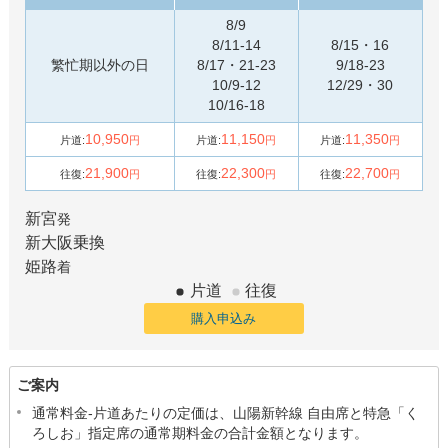
8/9
8/11-14
8/15・16
繁忙期以外の日
8/17・21-23
9/18-23
10/9-12
12/29・30
10/16-18
10,950
11,150
11,350
片道:
円
片道:
円
片道:
円
21,900
22,300
22,700
往復:
円
往復:
円
往復:
円
新宮
発
新大阪
乗換
姫路
着
片道
往復
購入申込み
ご案内
通常料金-片道あたりの定価は、山陽新幹線 自由席と特急「く
ろしお」指定席の通常期料金の合計金額となります。