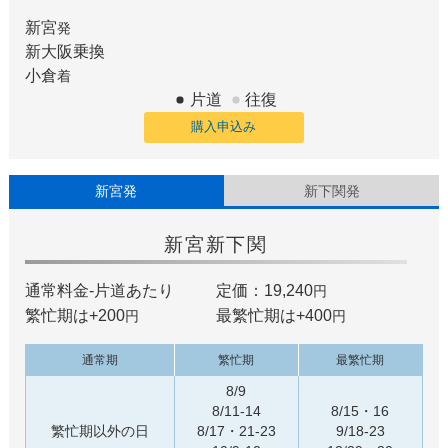
新宮
発
新大阪
乗換
小倉
着
片道
往復
購入申込み
新宮発
新下関発
新宮
新下関
通常料金-片道あたり
定価：19,240
円
繁忙期は+
200
最繁忙期は+
400
円
円
通常期
繁忙期
最繁忙期
8/9
8/11-14
8/15・16
繁忙期以外の日
8/17・21-23
9/18-23