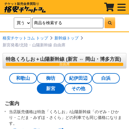
チケット販売金券買取り
t
o
g
g
l
e
n
a
格安チケットコム トップ
新幹線トップ
v
i
新宮発着/北陸・山陽新幹線 自由席
g
a
t
特急くろしお＋山陽新幹線 (新宮 ⇔ 岡山・博多方面)
i
自由席
o
n
和歌山
御坊
紀伊田辺
白浜
新宮
その他
ご案内
当店販売価格は特急「くろしお」/山陽新幹線「のぞみ・ひか
り・こだま・みずほ・さくら」どの列車でも同じ価格になりま
す。