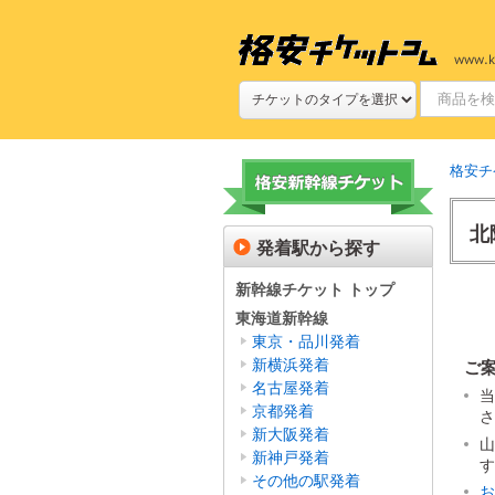
格安チ
北
発着駅から探す
新幹線チケット トップ
東海道新幹線
東京・品川発着
新横浜発着
ご
名古屋発着
当
京都発着
さ
新大阪発着
山
新神戸発着
す
その他の駅発着
お