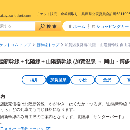
チケット販売・金券買取り 兵庫県公安委員会許可631100500
ホーム
ショッピングカー
ケットコム トップ
新幹線トップ
加賀温泉発着/北陸・山陽新幹線 自由
陸新幹線＋北陸線＋山陽新幹線 (加賀温泉 ⇔ 岡山・博多方
福井
加賀温泉
小松
金沢
案内
店販売価格は北陸新幹線「かがやき・はくたか・つるぎ」/山陽新幹線
くら」どの列車でも同じ価格になります。
陽新幹線のみ自由席のご案内となります。北陸線「サンダーバード」、
。
子さまのご予約について