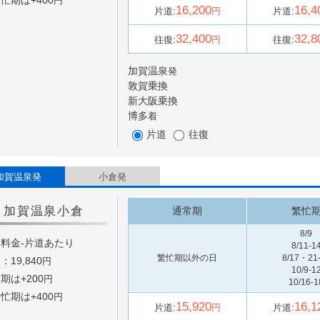
忙期は+
400
円
16,200
16,4
片道:
円
片道:
32,400
32,8
往復:
円
往復:
加賀温泉
発
敦賀
乗換
新大阪
乗換
博多
着
片道
往復
加賀温泉発
小倉発
加賀温泉
小倉
通常期
繁忙
8/9
料金-片道あたり
8/11-1
繁忙期以外の日
8/17・21
：19,840
円
10/9-1
期は+
200
円
10/16-1
忙期は+
400
円
15,920
16,1
片道:
円
片道: