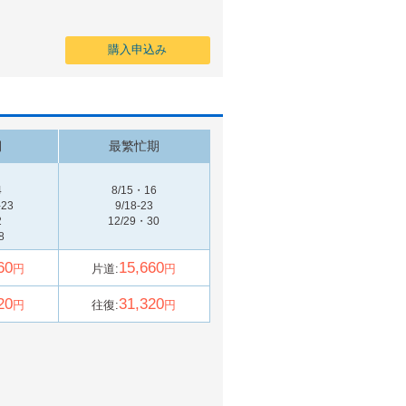
購入申込み
期
最繁忙期
4
8/15・16
-23
9/18-23
2
12/29・30
8
60
15,660
円
片道:
円
20
31,320
円
往復:
円