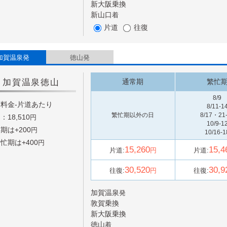
新大阪
乗換
新山口
着
片道
往復
加賀温泉発
徳山発
加賀温泉
徳山
通常期
繁忙
8/9
料金-片道あたり
8/11-1
繁忙期以外の日
8/17・21
：18,510
円
10/9-1
期は+
200
円
10/16-1
忙期は+
400
円
15,260
15,4
片道:
円
片道:
30,520
30,9
往復:
円
往復:
加賀温泉
発
敦賀
乗換
新大阪
乗換
徳山
着