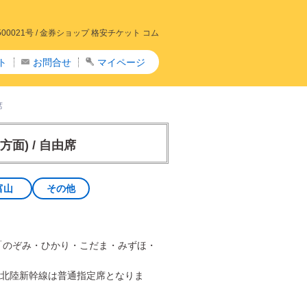
021号 /
金券ショップ 格安チケット コム
ト
お問合せ
マイページ
席
面) / 自由席
富山
その他
「のぞみ・ひかり・こだま・みずほ・
北陸新幹線は普通指定席となりま