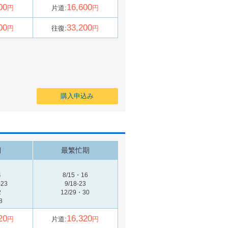
00
16,600
円
片道:
円
00
33,200
円
往復:
円
購入申込み
期
最繁忙期
4
8/15・16
-23
9/18-23
2
12/29・30
8
20
16,320
円
片道:
円