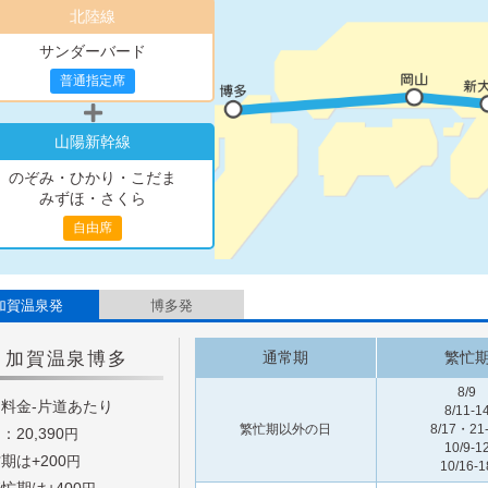
北陸線
サンダーバード
普通指定席
山陽新幹線
のぞみ・ひかり・こだま
みずほ・さくら
自由席
加賀温泉発
博多発
加賀温泉
博多
通常期
繁忙
8/9
料金-片道あたり
8/11-1
繁忙期以外の日
8/17・21
：20,390
円
10/9-1
期は+
200
円
10/16-1