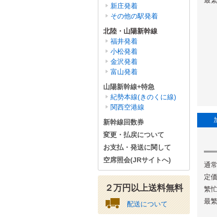
最繁
新庄発着
その他の駅発着
北陸・山陽新幹線
福井発着
小松発着
金沢発着
富山発着
山陽新幹線+特急
紀勢本線(きのくに線)
関西空港線
新幹線回数券
変更・払戻について
お支払・発送に関して
空席照会(JRサイトへ)
通常
定価
２万円以上送料無料
繁忙
最繁
配送について