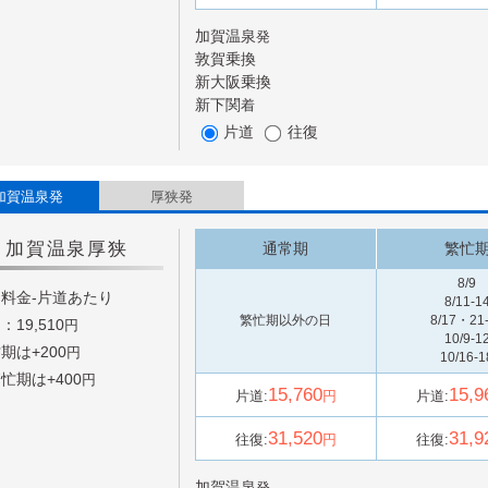
加賀温泉
発
敦賀
乗換
新大阪
乗換
新下関
着
片道
往復
加賀温泉発
厚狭発
加賀温泉
厚狭
通常期
繁忙
8/9
料金-片道あたり
8/11-1
繁忙期以外の日
8/17・21
：19,510
円
10/9-1
期は+
200
円
10/16-1
忙期は+
400
円
15,760
15,9
片道:
円
片道:
31,520
31,9
往復:
円
往復:
加賀温泉