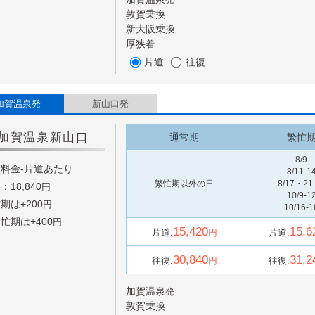
発
敦賀
乗換
新大阪
乗換
厚狭
着
片道
往復
加賀温泉発
新山口発
加賀温泉
新山口
通常期
繁忙
8/9
料金-片道あたり
8/11-1
繁忙期以外の日
8/17・21
：18,840
円
10/9-1
期は+
200
円
10/16-1
忙期は+
400
円
15,420
15,6
片道:
円
片道:
30,840
31,2
往復:
円
往復:
加賀温泉
発
敦賀
乗換