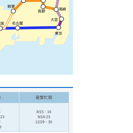
期
最繁忙期
4
8/15・16
-23
9/18-23
2
12/29・30
8