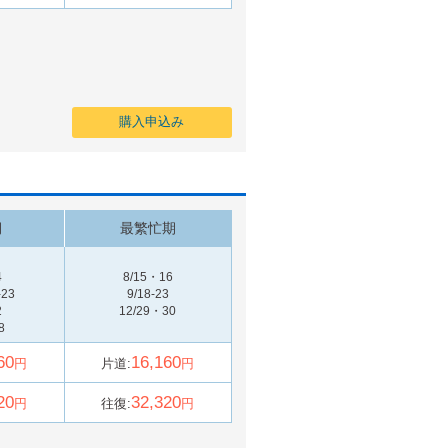
購入申込み
期
最繁忙期
4
8/15・16
-23
9/18-23
2
12/29・30
8
60
16,160
円
片道:
円
20
32,320
円
往復:
円