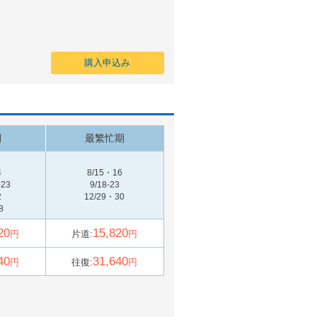
購入申込み
期
最繁忙期
4
8/15・16
-23
9/18-23
2
12/29・30
8
20
15,820
円
片道:
円
40
31,640
円
往復:
円