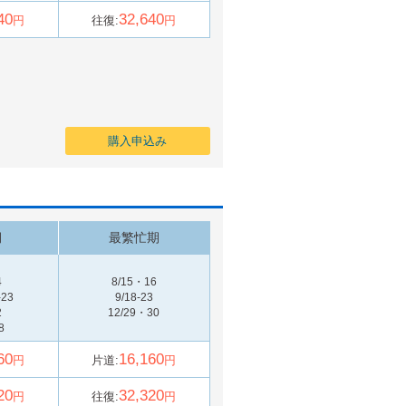
40
32,640
円
往復:
円
購入申込み
期
最繁忙期
4
8/15・16
-23
9/18-23
2
12/29・30
8
60
16,160
円
片道:
円
20
32,320
円
往復:
円