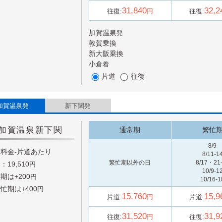
31,840
32,2
往復:
円
往復:
加賀温泉
発
敦賀
乗換
新大阪
乗換
小倉
着
片道
往復
加賀温泉発
新下関発
加賀温泉
新下関
通常期
繁忙
8/9
料金-片道あたり
8/11-1
繁忙期以外の日
8/17・21
：19,510
円
10/9-1
期は+
200
円
10/16-1
忙期は+
400
円
15,760
15,9
片道:
円
片道:
31,520
31,9
往復:
円
往復: