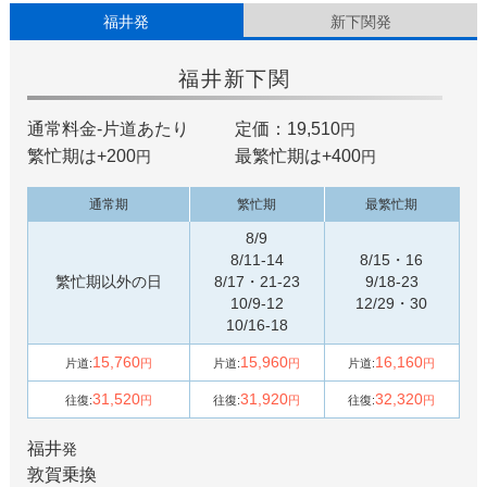
福井発
新下関発
福井
新下関
通常料金-片道あたり
定価：19,510
円
繁忙期は+
200
最繁忙期は+
400
円
円
通常期
繁忙期
最繁忙期
8/9
8/11-14
8/15・16
繁忙期以外の日
8/17・21-23
9/18-23
10/9-12
12/29・30
10/16-18
15,760
15,960
16,160
片道:
円
片道:
円
片道:
円
31,520
31,920
32,320
往復:
円
往復:
円
往復:
円
福井
発
敦賀
乗換