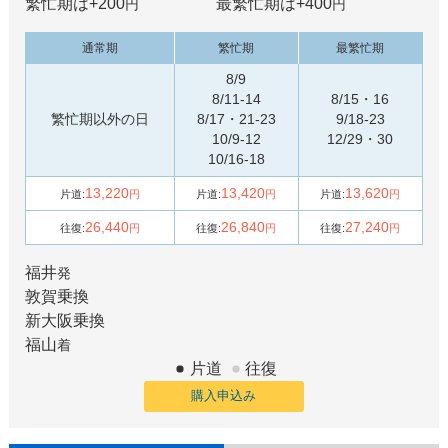
繁忙期は+
200
最繁忙期は+
400
円
円
通常期
繁忙期
最繁忙期
8/9
8/11-14
8/15・16
繁忙期以外の日
8/17・21-23
9/18-23
10/9-12
12/29・30
10/16-18
13,220
13,420
13,620
片道:
円
片道:
円
片道:
円
26,440
26,840
27,240
往復:
円
往復:
円
往復:
円
福井
発
敦賀
乗換
新大阪
乗換
福山
着
片道
往復
購入申込み