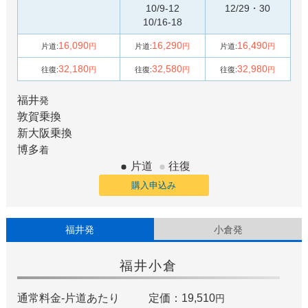
10/9-12
12/29・30
10/16-18
16,090
16,290
16,490
片道:
円
片道:
円
片道:
円
32,180
32,580
32,980
往復:
円
往復:
円
往復:
円
福井
発
敦賀
乗換
新大阪
乗換
博多
着
片道
往復
購入申込み
福井発
小倉発
福井
小倉
通常料金-片道あたり
定価：19,510
円