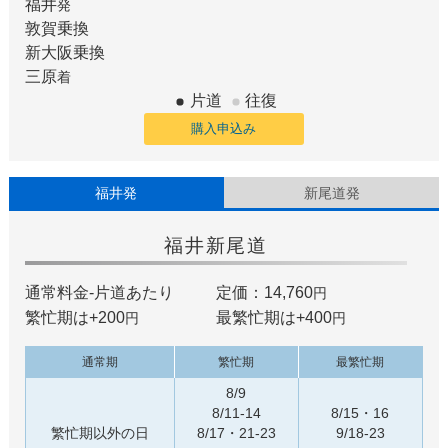
福井
発
敦賀
乗換
新大阪
乗換
三原
着
片道
往復
購入申込み
福井発
新尾道発
福井
新尾道
通常料金-片道あたり
定価：14,760
円
繁忙期は+
200
最繁忙期は+
400
円
円
通常期
繁忙期
最繁忙期
8/9
8/11-14
8/15・16
繁忙期以外の日
8/17・21-23
9/18-23