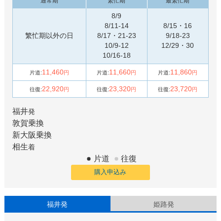
通常期
繁忙期
最繁忙期
8/9
8/11-14
8/15・16
繁忙期以外の日
8/17・21-23
9/18-23
10/9-12
12/29・30
10/16-18
11,460
11,660
11,860
片道:
円
片道:
円
片道:
円
22,920
23,320
23,720
往復:
円
往復:
円
往復:
円
福井
発
敦賀
乗換
新大阪
乗換
相生
着
片道
往復
購入申込み
福井発
姫路発