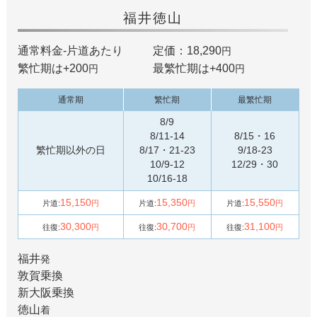
福井
徳山
通常料金-片道あたり
定価：18,290
円
繁忙期は+
200
最繁忙期は+
400
円
円
通常期
繁忙期
最繁忙期
8/9
8/11-14
8/15・16
繁忙期以外の日
8/17・21-23
9/18-23
10/9-12
12/29・30
10/16-18
15,150
15,350
15,550
片道:
円
片道:
円
片道:
円
30,300
30,700
31,100
往復:
円
往復:
円
往復:
円
福井
発
敦賀
乗換
新大阪
乗換
徳山
着