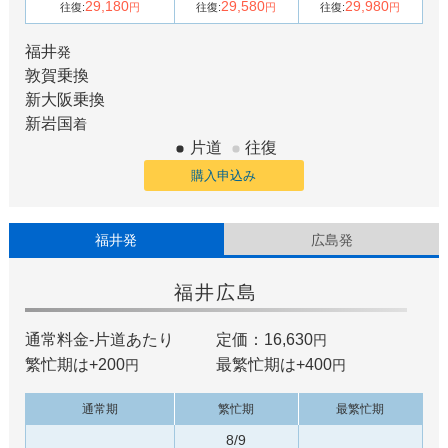
29,180
29,580
29,980
往復:
円
往復:
円
往復:
円
福井
発
敦賀
乗換
新大阪
乗換
新岩国
着
片道
往復
購入申込み
福井発
広島発
福井
広島
通常料金-片道あたり
定価：16,630
円
繁忙期は+
200
最繁忙期は+
400
円
円
通常期
繁忙期
最繁忙期
8/9