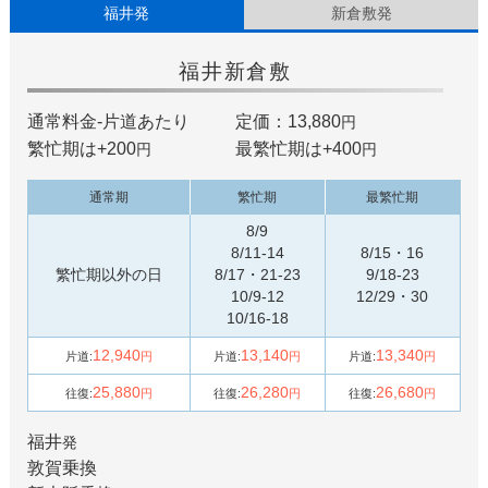
福井発
新倉敷発
福井
新倉敷
通常料金-片道あたり
定価：13,880
円
繁忙期は+
200
最繁忙期は+
400
円
円
通常期
繁忙期
最繁忙期
8/9
8/11-14
8/15・16
繁忙期以外の日
8/17・21-23
9/18-23
10/9-12
12/29・30
10/16-18
12,940
13,140
13,340
片道:
円
片道:
円
片道:
円
25,880
26,280
26,680
往復:
円
往復:
円
往復:
円
福井
発
敦賀
乗換