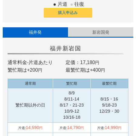
片道
往復
購入申込み
福井発
新岩国発
福井
新岩国
通常料金-片道あたり
定価：17,180
円
繁忙期は+
200
最繁忙期は+
400
円
円
通常期
繁忙期
最繁忙期
8/9
8/11-14
8/15・16
繁忙期以外の日
8/17・21-23
9/18-23
10/9-12
12/29・30
10/16-18
14,590
14,790
14,990
片道:
円
片道:
円
片道:
円