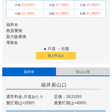
15,590
15,790
15,990
片道:
円
片道:
円
片道:
円
31,180
31,580
31,980
往復:
円
往復:
円
往復:
円
福井
発
敦賀
乗換
新大阪
乗換
厚狭
着
片道
往復
購入申込み
福井発
新山口発
福井
新山口
通常料金-片道あたり
定価：18,510
円
繁忙期は+
200
最繁忙期は+
400
円
円