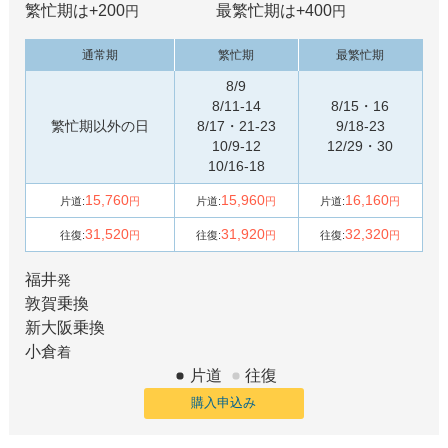
繁忙期は+
200
最繁忙期は+
400
円
円
通常期
繁忙期
最繁忙期
8/9
8/11-14
8/15・16
繁忙期以外の日
8/17・21-23
9/18-23
10/9-12
12/29・30
10/16-18
15,760
15,960
16,160
片道:
円
片道:
円
片道:
円
31,520
31,920
32,320
往復:
円
往復:
円
往復:
円
福井
発
敦賀
乗換
新大阪
乗換
小倉
着
片道
往復
購入申込み