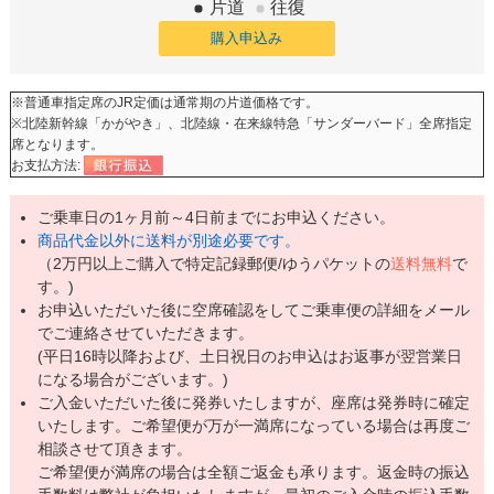
片道
往復
購入申込み
※普通車指定席のJR定価は通常期の片道価格です。
※北陸新幹線「かがやき」、北陸線・在来線特急「サンダーバード」全席指定
席となります。
お支払方法:
ご乗車日の1ヶ月前～4日前までにお申込ください。
商品代金以外に送料が別途必要です。
（2万円以上ご購入で特定記録郵便/ゆうパケットの
送料無料
で
す。)
お申込いただいた後に空席確認をしてご乗車便の詳細をメール
でご連絡させていただきます。
(平日16時以降および、土日祝日のお申込はお返事が翌営業日
になる場合がございます。)
ご入金いただいた後に発券いたしますが、座席は発券時に確定
いたします。ご希望便が万が一満席になっている場合は再度ご
相談させて頂きます。
ご希望便が満席の場合は全額ご返金も承ります。返金時の振込