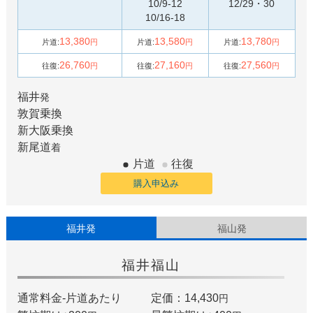
10/9-12
12/29・30
10/16-18
13,380
13,580
13,780
片道:
円
片道:
円
片道:
円
26,760
27,160
27,560
往復:
円
往復:
円
往復:
円
福井
発
敦賀
乗換
新大阪
乗換
新尾道
着
片道
往復
購入申込み
福井発
福山発
福井
福山
通常料金-片道あたり
定価：14,430
円