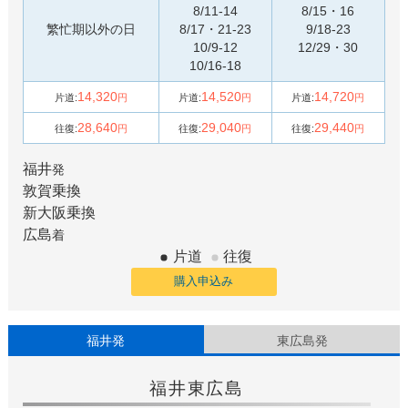
8/11-14
8/15・16
繁忙期以外の日
8/17・21-23
9/18-23
10/9-12
12/29・30
10/16-18
14,320
14,520
14,720
片道:
円
片道:
円
片道:
円
28,640
29,040
29,440
往復:
円
往復:
円
往復:
円
福井
発
敦賀
乗換
新大阪
乗換
広島
着
片道
往復
購入申込み
福井発
東広島発
福井
東広島