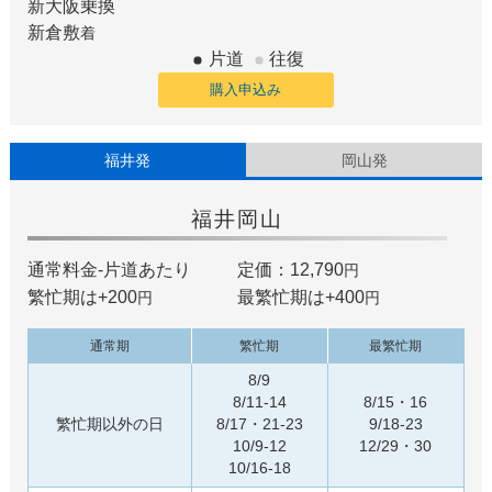
新大阪
乗換
新倉敷
着
片道
往復
購入申込み
福井発
岡山発
福井
岡山
通常料金-片道あたり
定価：12,790
円
繁忙期は+
200
最繁忙期は+
400
円
円
通常期
繁忙期
最繁忙期
8/9
8/11-14
8/15・16
繁忙期以外の日
8/17・21-23
9/18-23
10/9-12
12/29・30
10/16-18