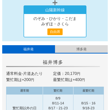
山陽新幹線
のぞみ・ひかり・こだま
みずほ・さくら
自由席
福井発
博多発
福井
博多
通常料金-片道あたり
定価：20,170
円
繁忙期は+
200
最繁忙期は+
400
円
円
通常期
繁忙期
最繁忙期
8/9
8/11-14
8/15・16
繁忙期以外の日
8/17・21-23
9/18-23