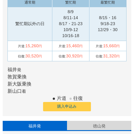
通常期
繁忙期
最繁忙期
8/9
8/11-14
8/15・16
繁忙期以外の日
8/17・21-23
9/18-23
10/9-12
12/29・30
10/16-18
15,260
15,460
15,660
片道:
円
片道:
円
片道:
円
30,520
30,920
31,320
往復:
円
往復:
円
往復:
円
福井
発
敦賀
乗換
新大阪
乗換
新山口
着
片道
往復
購入申込み
福井発
徳山発