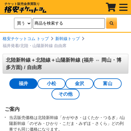
チケット販売金券買取り
t
o
g
g
l
e
n
a
格安チケットコム トップ
新幹線トップ
v
i
福井発着/北陸・山陽新幹線 自由席
g
a
t
北陸新幹線＋北陸線＋山陽新幹線 (福井 ⇔ 岡山・博
i
多方面) / 自由席
o
n
福井
小松
金沢
富山
その他
ご案内
当店販売価格は北陸新幹線「かがやき・はくたか・つるぎ」/山
陽新幹線「のぞみ・ひかり・こだま・みずほ・さくら」どの列
車でも同じ価格になります。