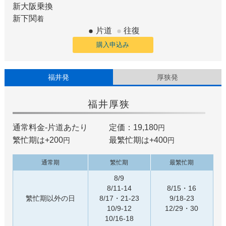
新大阪
乗換
新下関
着
片道
往復
購入申込み
福井発
厚狭発
福井
厚狭
通常料金-片道あたり
定価：19,180
円
繁忙期は+
200
最繁忙期は+
400
円
円
通常期
繁忙期
最繁忙期
8/9
8/11-14
8/15・16
繁忙期以外の日
8/17・21-23
9/18-23
10/9-12
12/29・30
10/16-18