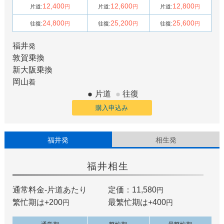
12,400
12,600
12,800
片道:
円
片道:
円
片道:
円
24,800
25,200
25,600
往復:
円
往復:
円
往復:
円
福井
発
敦賀
乗換
新大阪
乗換
岡山
着
片道
往復
購入申込み
福井発
相生発
福井
相生
通常料金-片道あたり
定価：11,580
円
繁忙期は+
200
最繁忙期は+
400
円
円