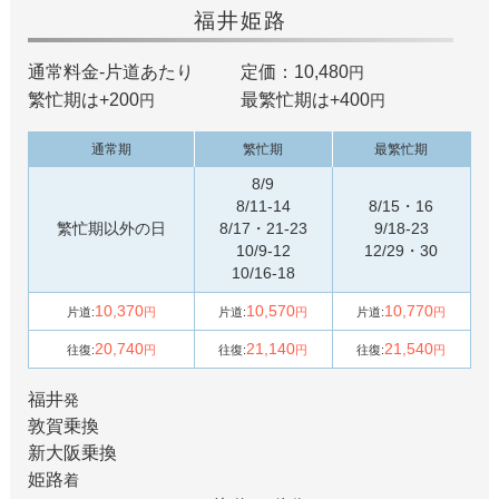
福井
姫路
通常料金-片道あたり
定価：10,480
円
繁忙期は+
200
最繁忙期は+
400
円
円
通常期
繁忙期
最繁忙期
8/9
8/11-14
8/15・16
繁忙期以外の日
8/17・21-23
9/18-23
10/9-12
12/29・30
10/16-18
10,370
10,570
10,770
片道:
円
片道:
円
片道:
円
20,740
21,140
21,540
往復:
円
往復:
円
往復:
円
福井
発
敦賀
乗換
新大阪
乗換
姫路
着