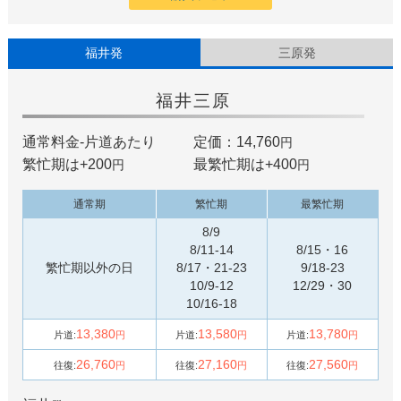
福井発
三原発
福井
三原
通常料金-片道あたり
定価：14,760
円
繁忙期は+
200
最繁忙期は+
400
円
円
通常期
繁忙期
最繁忙期
8/9
8/11-14
8/15・16
繁忙期以外の日
8/17・21-23
9/18-23
10/9-12
12/29・30
10/16-18
13,380
13,580
13,780
片道:
円
片道:
円
片道:
円
26,760
27,160
27,560
往復:
円
往復:
円
往復:
円