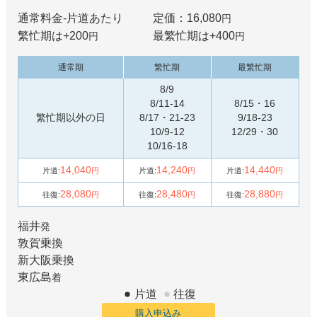
通常料金-片道あたり
定価：16,080
円
繁忙期は+
200
最繁忙期は+
400
円
円
通常期
繁忙期
最繁忙期
8/9
8/11-14
8/15・16
繁忙期以外の日
8/17・21-23
9/18-23
10/9-12
12/29・30
10/16-18
14,040
14,240
14,440
片道:
円
片道:
円
片道:
円
28,080
28,480
28,880
往復:
円
往復:
円
往復:
円
福井
発
敦賀
乗換
新大阪
乗換
東広島
着
片道
往復
購入申込み