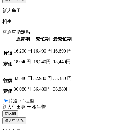
新大牟田
相生
普通車指定席
通常期
繁忙期
最繁忙期
16,290
円
16,490
円
16,690
円
片道
18,040円
18,240円
18,440円
定価
32,580
円
32,980
円
33,380
円
往復
36,080円
36,480円
36,880円
定価
片道
往復
新大牟田
発
相生
着
逆区間
購入申込み