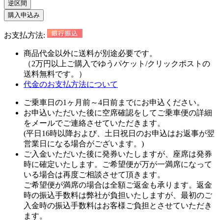
逆区間
購入申込み
お支払方法:
商品代金以外に
送料が別途必要
です。
（2万円以上ご購入でゆうパケット/クリックポストの
送料無料
です。）
代金のお支払方法について
ご乗車日の1ヶ月前～4日前までにお申込ください。
お申込いただいた後に空席確認をしてご乗車便の詳細
をメールでご連絡させていただきます。
(平日16時以降および、土日祝日のお申込はお返事が翌
営業日になる場合がございます。)
ご入金いただいた後に発券いたしますが、座席は発券
時に確定いたします。ご希望便が万が一満席になって
いる場合は再度ご相談させて頂きます。
ご希望便が満席の場合は全額ご返金も承ります。返金
時の振込手数料は弊社が負担いたしますが、最初のご
入金時の振込手数料はお客様ご負担とさせていただき
ます。