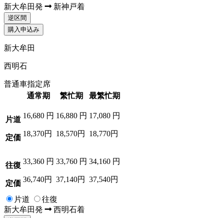
新大牟田
発
新神戸
着
逆区間
購入申込み
新大牟田
西明石
普通車指定席
通常期
繁忙期
最繁忙期
16,680
円
16,880
円
17,080
円
片道
18,370円
18,570円
18,770円
定価
33,360
円
33,760
円
34,160
円
往復
36,740円
37,140円
37,540円
定価
片道
往復
新大牟田
発
西明石
着