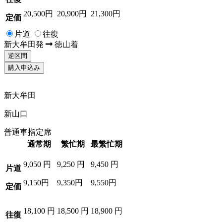
20,500円
20,900円
21,300円
定価
片道
往復
新大牟田
発
徳山
着
逆区間
購入申込み
新大牟田
新山口
普通車指定席
通常期
繁忙期
最繁忙期
9,050
円
9,250
円
9,450
円
片道
9,150円
9,350円
9,550円
定価
18,100
円
18,500
円
18,900
円
往復