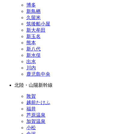
博多
新鳥栖
久留米
筑後船小屋
新大牟田
新玉名
熊本
新八代
新水俣
出水
川内
鹿児島中央
北陸・山陽新幹線
敦賀
越前たけふ
福井
芦原温泉
加賀温泉
小松
金沢