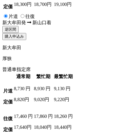
18,300円
18,700円
19,100円
定価
片道
往復
新大牟田
発
新山口
着
逆区間
購入申込み
新大牟田
厚狭
普通車指定席
通常期
繁忙期
最繁忙期
8,730
円
8,930
円
9,130
円
片道
8,820円
9,020円
9,220円
定価
17,460
円
17,860
円
18,260
円
往復
17,640円
18,040円
18,440円
定価