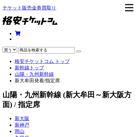
togg
チケット販売金券買取り
navi
格安チケットコム トップ
新幹線トップ
山陽・九州新幹線
新大牟田発着/指定席
山陽・九州新幹線 (新大牟田～新大阪方
面) / 指定席
新大阪
新神戸
岡山