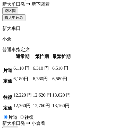
新大牟田
発
新下関
着
逆区間
購入申込み
新大牟田
小倉
普通車指定席
通常期
繁忙期
最繁忙期
6,110
円
6,310
円
6,510
円
片道
6,180円
6,380円
6,580円
定価
12,220
円
12,620
円
13,020
円
往復
12,360円
12,760円
13,160円
定価
片道
往復
新大牟田
発
小倉
着