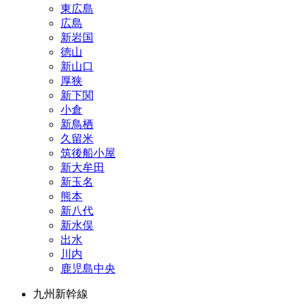
東広島
広島
新岩国
徳山
新山口
厚狭
新下関
小倉
新鳥栖
久留米
筑後船小屋
新大牟田
新玉名
熊本
新八代
新水俣
出水
川内
鹿児島中央
九州新幹線