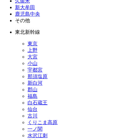
久留米
新大牟田
鹿児島中央
その他
東北新幹線
東京
上野
大宮
小山
宇都宮
那須塩原
新白河
郡山
福島
白石蔵王
仙台
古川
くりこま高原
一ノ関
水沢江刺