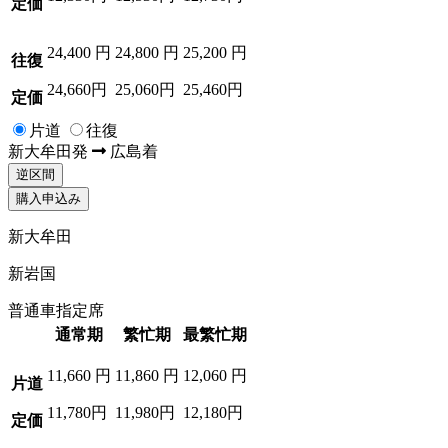
定価
24,400
円
24,800
円
25,200
円
往復
24,660円
25,060円
25,460円
定価
片道
往復
新大牟田
発
広島
着
逆区間
購入申込み
新大牟田
新岩国
普通車指定席
通常期
繁忙期
最繁忙期
11,660
円
11,860
円
12,060
円
片道
11,780円
11,980円
12,180円
定価