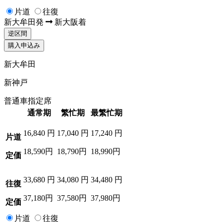
片道
往復
新大牟田
発
新大阪
着
逆区間
購入申込み
新大牟田
新神戸
普通車指定席
通常期
繁忙期
最繁忙期
16,840
円
17,040
円
17,240
円
片道
18,590円
18,790円
18,990円
定価
33,680
円
34,080
円
34,480
円
往復
37,180円
37,580円
37,980円
定価
片道
往復