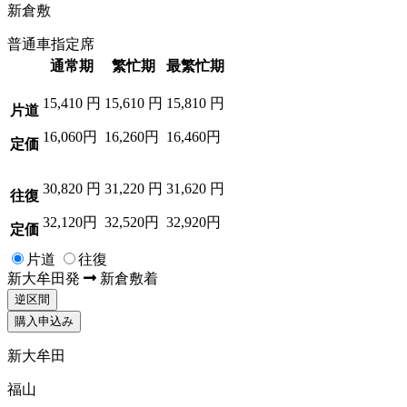
新倉敷
普通車指定席
通常期
繁忙期
最繁忙期
15,410
円
15,610
円
15,810
円
片道
16,060円
16,260円
16,460円
定価
30,820
円
31,220
円
31,620
円
往復
32,120円
32,520円
32,920円
定価
片道
往復
新大牟田
発
新倉敷
着
逆区間
購入申込み
新大牟田
福山