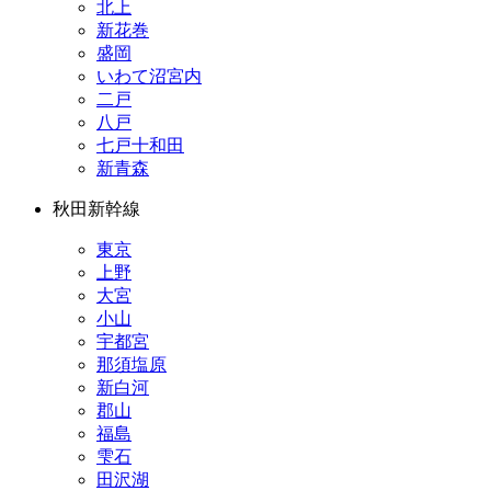
北上
新花巻
盛岡
いわて沼宮内
二戸
八戸
七戸十和田
新青森
秋田新幹線
東京
上野
大宮
小山
宇都宮
那須塩原
新白河
郡山
福島
雫石
田沢湖