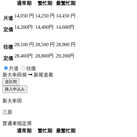
通常期
繁忙期
最繁忙期
14,050
円
14,250
円
14,450
円
片道
14,200円
14,400円
14,600円
定価
28,100
円
28,500
円
28,900
円
往復
28,400円
28,800円
29,200円
定価
片道
往復
新大牟田
発
新尾道
着
逆区間
購入申込み
新大牟田
三原
普通車指定席
通常期
繁忙期
最繁忙期