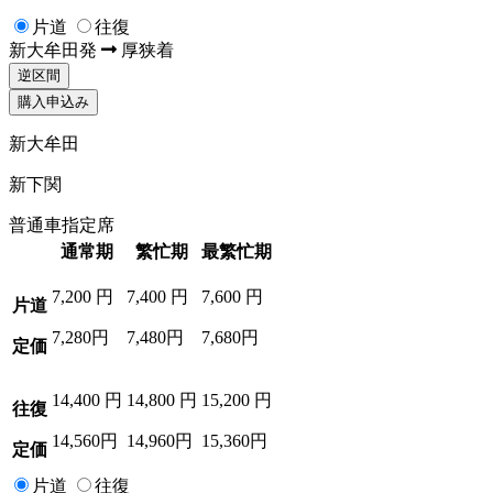
片道
往復
新大牟田
発
厚狭
着
逆区間
購入申込み
新大牟田
新下関
普通車指定席
通常期
繁忙期
最繁忙期
7,200
円
7,400
円
7,600
円
片道
7,280円
7,480円
7,680円
定価
14,400
円
14,800
円
15,200
円
往復
14,560円
14,960円
15,360円
定価
片道
往復