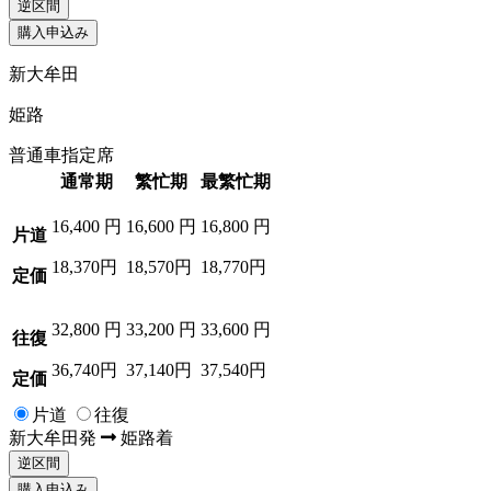
逆区間
購入申込み
新大牟田
姫路
普通車指定席
通常期
繁忙期
最繁忙期
16,400
円
16,600
円
16,800
円
片道
18,370円
18,570円
18,770円
定価
32,800
円
33,200
円
33,600
円
往復
36,740円
37,140円
37,540円
定価
片道
往復
新大牟田
発
姫路
着
逆区間
購入申込み