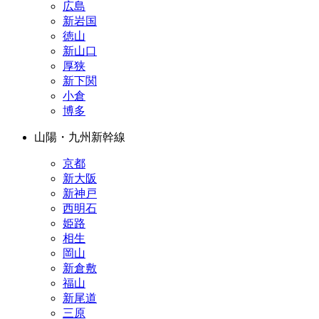
広島
新岩国
徳山
新山口
厚狭
新下関
小倉
博多
山陽・九州新幹線
京都
新大阪
新神戸
西明石
姫路
相生
岡山
新倉敷
福山
新尾道
三原