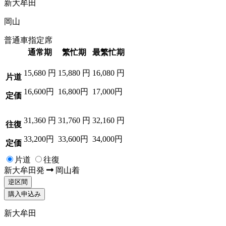
新大牟田
岡山
普通車指定席
通常期
繁忙期
最繁忙期
15,680
円
15,880
円
16,080
円
片道
16,600円
16,800円
17,000円
定価
31,360
円
31,760
円
32,160
円
往復
33,200円
33,600円
34,000円
定価
片道
往復
新大牟田
発
岡山
着
逆区間
購入申込み
新大牟田