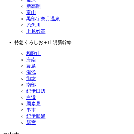
新高岡
富山
黒部宇奈月温泉
糸魚川
上越妙高
特急くろしお＋山陽新幹線
和歌山
海南
簑島
湯浅
御坊
南部
紀伊田辺
白浜
周参見
串本
紀伊勝浦
新宮