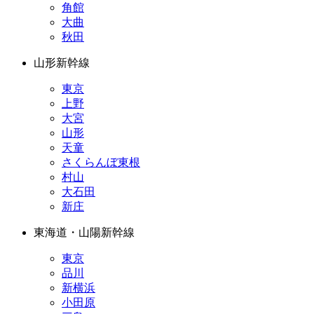
角館
大曲
秋田
山形新幹線
東京
上野
大宮
山形
天童
さくらんぼ東根
村山
大石田
新庄
東海道・山陽新幹線
東京
品川
新横浜
小田原