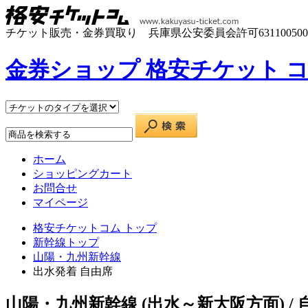
チケット販売・金券買取り
兵庫県公安委員会許可6311005000
金券ショップ 格安チケット 
ホーム
ショッピングカート
お問合せ
マイページ
格安チケットコム トップ
新幹線トップ
山陽・九州新幹線
出水発着 自由席
山陽・九州新幹線 (出水～新大阪方面) /