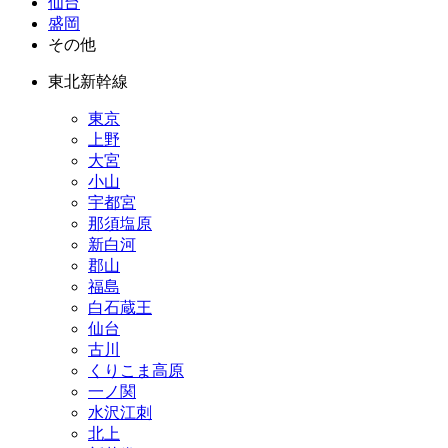
仙台
盛岡
その他
東北新幹線
東京
上野
大宮
小山
宇都宮
那須塩原
新白河
郡山
福島
白石蔵王
仙台
古川
くりこま高原
一ノ関
水沢江刺
北上