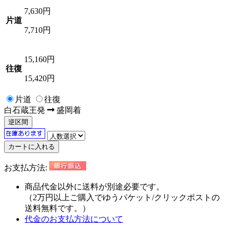
7,630
円
片道
7,710円
15,160
円
往復
15,420円
片道
往復
白石蔵王
発
盛岡
着
逆区間
お支払方法:
商品代金以外に
送料が別途必要
です。
（2万円以上ご購入でゆうパケット/クリックポストの
送料無料
です。）
代金のお支払方法について