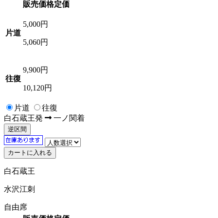
販売価格
定価
5,000
円
片道
5,060円
9,900
円
往復
10,120円
片道
往復
白石蔵王
発
一ノ関
着
逆区間
白石蔵王
水沢江刺
自由席