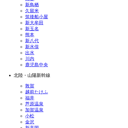
新鳥栖
久留米
筑後船小屋
新大牟田
新玉名
熊本
新八代
新水俣
出水
川内
鹿児島中央
北陸・山陽新幹線
敦賀
越前たけふ
福井
芦原温泉
加賀温泉
小松
金沢
新高岡