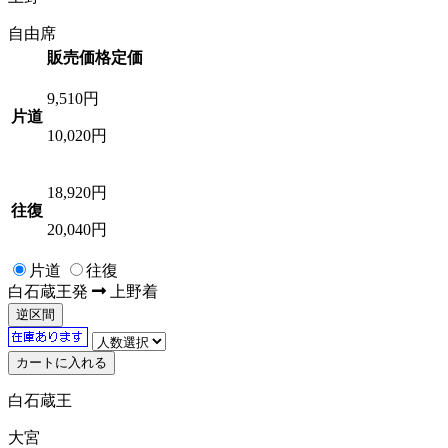
自由席
販売価格
定価
9,510
円
片道
10,020円
18,920
円
往復
20,040円
片道
往復
白石蔵王
発
上野
着
逆区間
白石蔵王
大宮