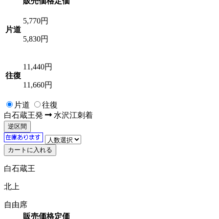
販売価格
定価
5,770
円
片道
5,830円
11,440
円
往復
11,660円
片道
往復
白石蔵王
発
水沢江刺
着
逆区間
白石蔵王
北上
自由席
販売価格
定価