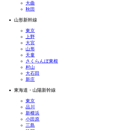
大曲
秋田
山形新幹線
東京
上野
大宮
山形
天童
さくらんぼ東根
村山
大石田
新庄
東海道・山陽新幹線
東京
品川
新横浜
小田原
三島