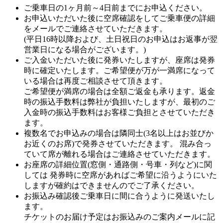
ご乗車日の1ヶ月前～4日前までにお申込ください。
お申込いただいた後に空席確認をしてご乗車便の詳細
をメールでご連絡させていただきます。
(平日16時以降および、土日祝日のお申込はお返事が翌
営業日になる場合がございます。)
ご入金いただいた後に発券いたしますが、座席は発券
時に確定いたします。ご希望便が万が一満席になって
いる場合は再度ご相談させて頂きます。
ご希望便が満席の場合は全額ご返金も承ります。返金
時の振込手数料は弊社が負担いたしますが、最初のご
入金時の振込手数料はお客様ご負担とさせていただき
ます。
複数名でお申込みの場合は隣同士(3名以上はお並びか
お近くのお席)で発券させていただきます。 混み合っ
ていて席が離れる場合はご連絡させていただきます。
お座席の詳細位置(窓側・通路側・号車・列など)に関
しては 発券時に空席があればご希望に沿うようにいた
しますが確約はできませんのでご了承ください。
お振込み確認後ご乗車日に間に合うように発送いたし
ます。
チケットのお届け予定はお振込みのご案内メールに記