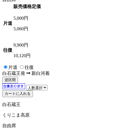
販売価格
定価
5,000
円
片道
5,060円
9,900
円
往復
10,120円
片道
往復
白石蔵王
発
新白河
着
逆区間
白石蔵王
くりこま高原
自由席