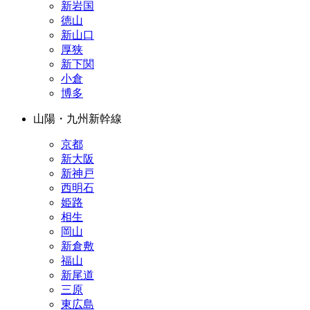
新岩国
徳山
新山口
厚狭
新下関
小倉
博多
山陽・九州新幹線
京都
新大阪
新神戸
西明石
姫路
相生
岡山
新倉敷
福山
新尾道
三原
東広島