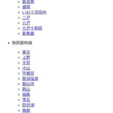
新花巻
盛岡
いわて沼宮内
二戸
八戸
七戸十和田
新青森
秋田新幹線
東京
上野
大宮
小山
宇都宮
那須塩原
新白河
郡山
福島
雫石
田沢湖
角館