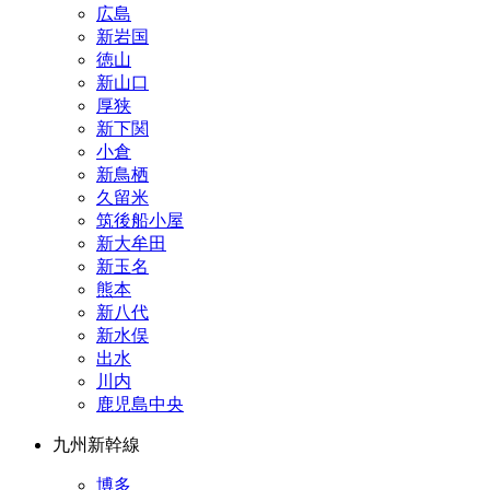
広島
新岩国
徳山
新山口
厚狭
新下関
小倉
新鳥栖
久留米
筑後船小屋
新大牟田
新玉名
熊本
新八代
新水俣
出水
川内
鹿児島中央
九州新幹線
博多