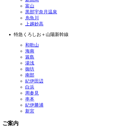
富山
黒部宇奈月温泉
糸魚川
上越妙高
特急くろしお＋山陽新幹線
和歌山
海南
簑島
湯浅
御坊
南部
紀伊田辺
白浜
周参見
串本
紀伊勝浦
新宮
ご案内