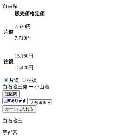
自由席
販売価格
定価
7,630
円
片道
7,710円
15,160
円
往復
15,420円
片道
往復
白石蔵王
発
小山
着
逆区間
白石蔵王
宇都宮