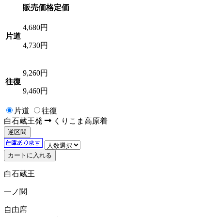
販売価格
定価
4,680
円
片道
4,730円
9,260
円
往復
9,460円
片道
往復
白石蔵王
発
くりこま高原
着
逆区間
白石蔵王
一ノ関
自由席