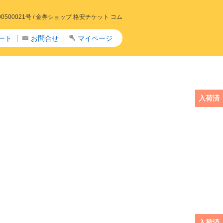
00021号 /
金券ショップ 格安チケット コム
ート
お問合せ
マイページ