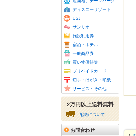
遊園地、テーマパーク
東京サ
ディズニーリゾート
USJ
サンリオ
温泉・
スパリ
スキー
ゴルフ
フィッ
施設利用券
カラオ
ホテル
JTB
宿泊・ホテル
ホテル
百貨店
旅行券
ビール
おこめ
花とみ
こども
図書カ
一般商品券
ギフト
スーパ
コンビ
家電量
ファッ
紳士服
ホーム
携帯電
その他
買い物優待券
百貨店
クオカ
テレホ
携帯電
Amaz
ニンテ
その他
プリペイドカード
図書カ
特殊切
記念切
レター
通常は
年賀は
かもめ
収入印
切手・はがき・印紙
普通切
美容、
車・駐
その他
サービス・その他
資格・
2万円以上送料無料
配送について
お問合わせ