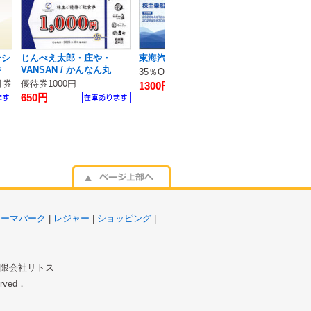
ーシ
じんべえ太郎・庄や・
東海汽船
トーカイ・ク
井
VANSAN / かんなん丸
ク・ヴォーグ学
35％OFF割引券
ンクラフトホ
引券
優待券1000円
1300円
1000円割引
ス
650円
580円
テーマパーク
|
レジャー
|
ショッピング
|
 有限会社リトス
served．