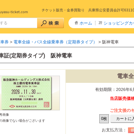
チケット販売・金券買取り 兵庫県公安委員会許可6311005
ホーム
ショッピングカ
乗車券
>
電車全線・バス全線乗車券（定期券タイプ）
>
阪神電車
車証(定期券タイプ) 阪神電車
電車全
+特急 予約
急予約
山陽新幹線
山陽・九州新幹線
九州新幹線
東北新幹線
秋田新幹線
山形新幹線
上越・長野新幹線
山陽新幹線～きのくに線
予約
東海道新幹線
山陽新幹線～北陸線
特急サンダーバード(北陸線)
回数券タイプ)
リペイドカード
有効期限：2026年6月
タイプ全線乗車証
社株主優待券
ー株主優待券
数券
当店販売価格：
主優待券
リーレストラン
ストフード
カレー・定食・ラーメン
商品券
ドリンク券
商品券・ギフト券
・ディナー
ご注文後の
券
券・清酒券
参考画像
・ドリンク券
の画像でない場合がございます
・劇場 チケット
ケ東宝17番組共通前売券
通鑑賞券(前売券)
お支払方法：
りランド
ハイランド
テーマパーク・遊園地
・博物館
・水族館