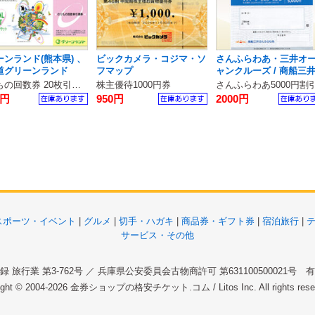
ーンランド(熊本県) 、
ビックカメラ・コジマ・ソ
さんふらわあ・三井オ
道グリーンランド
フマップ
ャンクルーズ / 商船三
のりもの回数券 20枚引換券
株主優待1000円券
さんふらわあ5000円割
0円
950円
2000円
スポーツ・イベント
|
グルメ
|
切手・ハガキ
|
商品券・ギフト券
|
宿泊旅行
|
サービス・その他
 旅行業 第3-762号 ／ 兵庫県公安委員会古物商許可 第631100500021号
ight © 2004-2026
金券ショップの格安チケット.コム
/ Litos Inc. All rights re