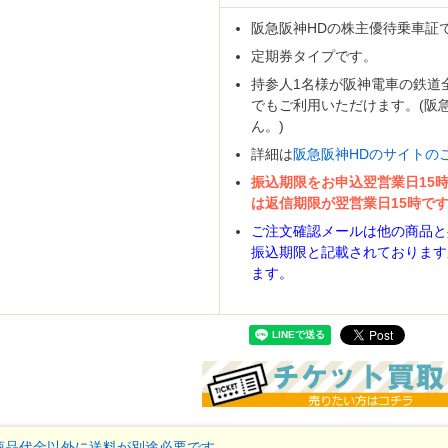
マーランド
阪急阪神HDの株主優待乗車証
定期券タイプです。
持参人1名様が阪神電車の鉄道
でもご利用いただけます。(阪
スパリゾート
ゾートハワイアンズ
トネスクラブ
ケ・アミューズメント施設
ん。)
宿泊券・割引券
ハーモニフト
商品券
詳細は
阪急阪神HDのサイトの
券・清酒券
券
どりのギフト券
商品券
ード
カード(クレジット会社系)
振込期限をお申込翌営業日15
ーマーケット
ニ
販店
ション
専門店
センター・ドラッグストア
話・プロバイダ
ショップ・専門店
は返信期限が翌営業日15時です
ード
ンカード
話
onギフト券
ンドープリペイドカード
ご注文確認メールは他の商品と
ード
振込期限と記載されております
手
手
パック
がき
がき
ーる
紙、特許印紙
手
ます。
サロン
車場
スクール・塾
商品代金以外に送料が別途必要です。