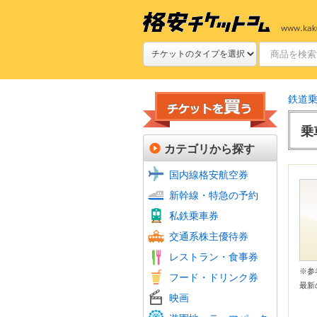
鉄道
乗
カテゴリから探す
国内線格安航空券
新幹線
JR特
新幹線・特急の予約
新幹線
私鉄(
鉄道プ
私鉄乗車券
定期券
航空会
フェリ
バス回
交通系株主優待券
JR株
ファミ
ファー
牛丼・
すし
焼肉
グルメ
食品・
ホテル
レストラン・食事券
居酒屋
おこめ
ビール
※
フード・ドリンク券
フード
最新
シネマ
ムビチ
映画
全国共
よみう
富士急
その他
美術館
動物園