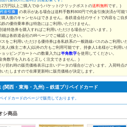
（2万円以上ご購入でゆうパケット/クリックポストの
送料無料
です。)
の表示がある場合は送料手数料800円で代金引換決済が可能
ご購入後のキャンセルはできません。各鉄道会社のサイトで内容をご自
私鉄の優待乗車券は
特急にはご利用いただけません。
(別途特急券を購入すればご利用いただける場合がございます。)
詳細は各鉄道会社のIRページでご確認ください。
バスをご利用いただける優待券は各私鉄系の一般路線バスのみご利用い
記名人(株主ご本人)以外の方もご利用可能です。持参人1名様がご利用い
ショッピングカートへの数量入力は
半角数字
を使用してください。
(全角数字を入れると正しく注文できません。)
売り切れ時の販売価格表示は古いデータの場合がございます。入荷時点
動いたしますので在庫更新時に販売価格が決定します。
 (関西・東海・九州) – 鉄道プリペイドカード
ペイドカードのページで販売しております。
オシ商品