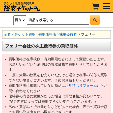
チケット販売金券買取り
t
o
g
g
l
e
n
a
金券・チケット買取
>
買取価格表
>
株主優待券
> フェリー
v
i
g
フェリー会社の株主優待券の買取価格
a
t
i
o
買取価格は在庫枚数、有効期限などによって変動いたします。
n
お送りいただいた消印日の買取価格で買取りさせていただきま
す。
一度に大量の枚数をお売りいただける場合は在庫の関係で買取
できない場合がございます。予めお見積もりください。
買取価格表に掲載していない商品は
お見積もりフォーム
からお
問い合わせください。
優待券の内容に変更があった場合は買取価格が変わります。
(変更内容によっては買取できない場合もございます。)
汚れ・黄ばみ・折れ曲がりなどがあった場合、表示の買取金額
でお買い取り出来ない場合がございます。