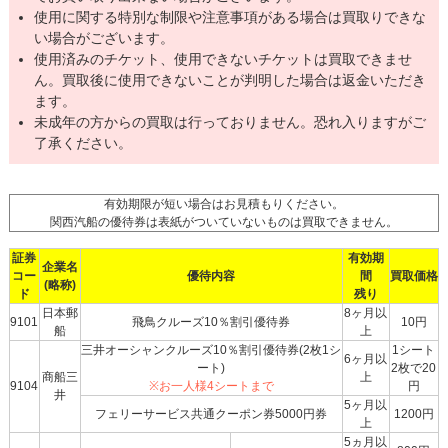
使用に関する特別な制限や注意事項がある場合は買取りできな
い場合がございます。
使用済みのチケット、使用できないチケットは買取できませ
ん。買取後に使用できないことが判明した場合は返金いただき
ます。
未成年の方からの買取は行っておりません。恐れ入りますがご
了承ください。
有効期限が短い場合はお見積もりください。
関西汽船の優待券は表紙がついていないものは買取できません。
証券
有効期
企業名
コー
優待内容
間
買取価格
(略称)
ド
残り
日本郵
8ヶ月以
9101
飛鳥クルーズ10％割引優待券
10円
船
上
三井オーシャンクルーズ10％割引優待券(2枚1シ
1シート
6ヶ月以
ート)
2枚で20
商船三
上
9104
※お一人様4シートまで
円
井
5ヶ月以
フェリーサービス共通クーポン券5000円券
1200円
上
5ヵ月以