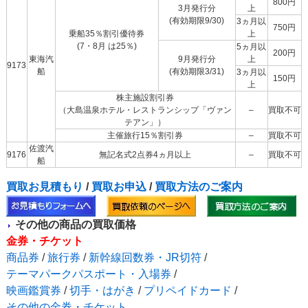
800円
3月発行分
上
(有効期限9/30)
3ヵ月以
750円
乗船35％割引優待券
上
(7・8月 は25％)
5ヵ月以
200円
東海汽
9月発行分
上
9173
船
(有効期限3/31)
3ヵ月以
150円
上
株主施設割引券
（大島温泉ホテル・レストランシップ「ヴァン
–
買取不可
テアン」）
主催旅行15％割引券
–
買取不可
佐渡汽
9176
無記名式2点券4ヵ月以上
–
買取不可
船
買取お見積もり
/
買取お申込
/
買取方法のご案内
その他の商品の買取価格
金券・チケット
商品券
/
旅行券
/
新幹線回数券・JR切符
/
テーマパークパスポート・入場券
/
映画鑑賞券
/
切手・はがき
/
プリペイドカード
/
その他の金券・チケット