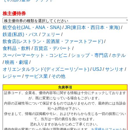
株主優待券
航空会社(JAL・ANA・SNA)
/
JR(東日本・西日本・東海)
/
鉄道(私鉄)・バス
/
フェリー
/
飲食店(レストラン・居酒屋・ファーストフード)
/
食料品・飲料
/
百貨店・デパート
/
スーパーマーケット・コンビニ
/
ショップ・専門店
/
ホテル
/
映画・劇場
/
オリエンタルランド(ディズニーリゾート)
/
USJ
/
サンリオ
/
レジャー
/
サービス業
/
その他
免責事項
証券コード、企業名、優待内容等に関する情報は十分にチェックしております
が、既に変更になっている場合もございます。
内容の正確性等について保証するものではありませんので、最終的には当該会
社へお問合せ下さい。
併せまして、情報の誤掲載やモレ、およびそれらから生じる一切の損害につい
て、当方は一切の責任を負いかねます。
恐れ入りますがあらかじめご了承ください。
優待内容が変更になった場合は買取価格が変わります。
お見積もりフォーム
か