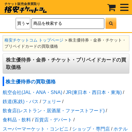
チケット販売金券買取り
t
o
g
g
l
e
n
a
格安チケットコム トップページ
株主優待券・金券・チケット・
v
i
プリペイドカードの買取価格
g
a
t
株主優待券・金券・チケット・プリペイドカードの買
i
取価格
o
n
株主優待券の買取価格
航空会社(JAL・ANA・SNA)
/
JR(東日本・西日本・東海)
/
鉄道(私鉄)・バス
/
フェリー
/
飲食店(レストラン・居酒屋・ファーストフード)
/
食料品・飲料
/
百貨店・デパート
/
スーパーマーケット・コンビニ
/
ショップ・専門店
/
ホテル