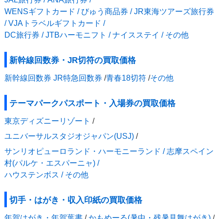
WENSギフトカード / びゅう商品券 / JR東海ツアーズ旅行券
/ VJAトラベルギフトカード /
DC旅行券 / JTBハーモニフト / ナイスステイ / その他
新幹線回数券・JR切符の買取価格
新幹線回数券 JR特急回数券
/
青春18切符
/
その他
テーマパークパスポート・入場券の買取価格
東京ディズニーリゾート
/
ユニバーサルスタジオジャパン(USJ)
/
サンリオピューロランド・ハーモニーランド / 志摩スペイン
村(パルケ・エスパーニャ) /
ハウステンボス / その他
切手・はがき・収入印紙の買取価格
年賀はがき・年賀葉書
/
かもめーる(暑中・残暑見舞はがき)
/