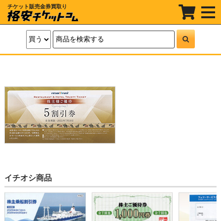
チケット販売金券買取り
t
o
g
g
l
e
n
a
v
i
g
a
t
i
o
n
イチオシ商品