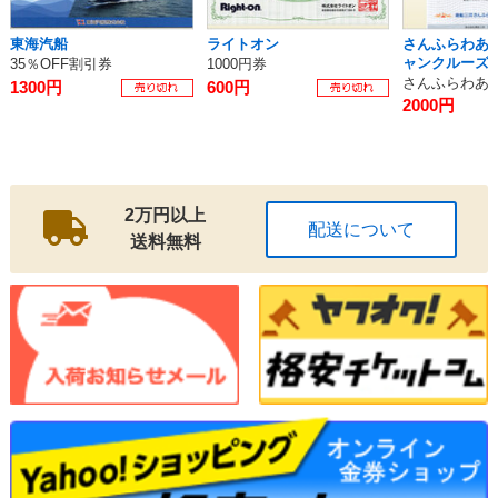
東海汽船
ライトオン
さんふらわあ
ャンクルーズ 
35％OFF割引券
1000円券
さんふらわあ5
1300円
600円
2000円
2万円以上
配送について
送料無料