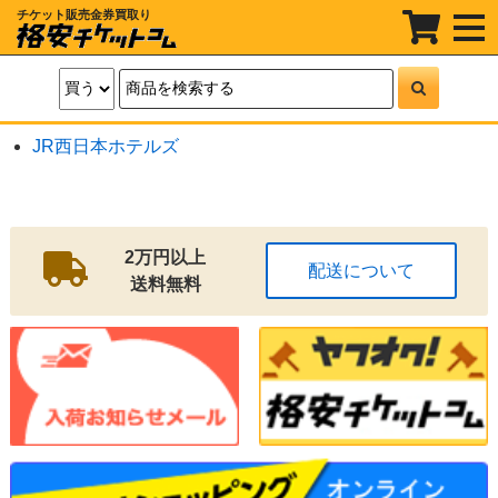
チケット販売金券買取り
t
o
g
g
l
e
n
a
JR西日本ホテルズ
v
i
g
a
t
i
o
2万円以上
配送について
n
送料無料