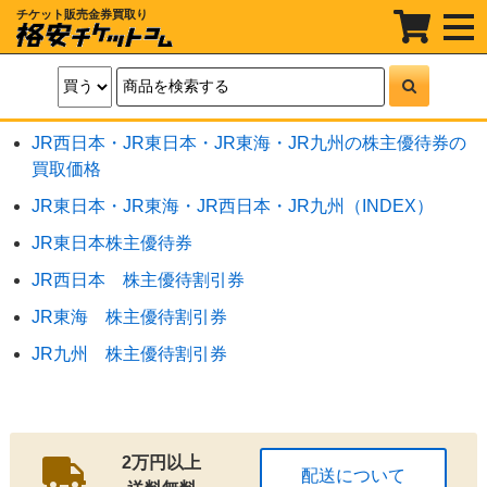
チケット販売金券買取り
t
o
g
g
l
e
n
a
JR西日本・JR東日本・JR東海・JR九州の株主優待券の
v
i
買取価格
g
a
JR東日本・JR東海・JR西日本・JR九州（INDEX）
t
i
JR東日本株主優待券
o
n
JR西日本 株主優待割引券
JR東海 株主優待割引券
JR九州 株主優待割引券
2万円以上
配送について