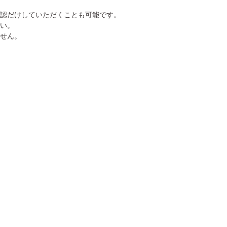
確認だけしていただくことも可能です。
い。
せん。
新幹線
・九州新幹線
新幹線
新幹線
新幹線
新幹線
・長野新幹線
新幹線～きのくに線
道新幹線
新幹線～北陸線
サンダーバード(北陸線)