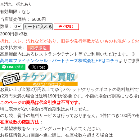
※汚れ、折れあり
有効期限：なし
当店販売価格： 5600円
数量：
2000円券x3枚
折れ、スレ、汚れなどがあり、旧券や発行年数が古いものも混ざってお
お支払方法：
高島屋館内にあるレストランやテナント等でご利用いただけます。 ※
高島屋ファイナンシャル・パートナーズ株式会社HPはコチラ
よりご参
お買い上げ金額2万円以上でゆうパケット/クリックポストの送料無料で
(2万円未満の場合は送料190円が必要です。小額の場合は割高になる場
このページの商品は代金引換は不可です。
特に表示がない場合は有効期限はありません。
のし袋、熨斗の無料サービスは行っておりません。1件につき100円の
在庫枚数の確認方法
：
ご希望枚数をショッピングカートに入れてください。
お客様情報入力画面へ進む際に、在庫枚数を超える場合は