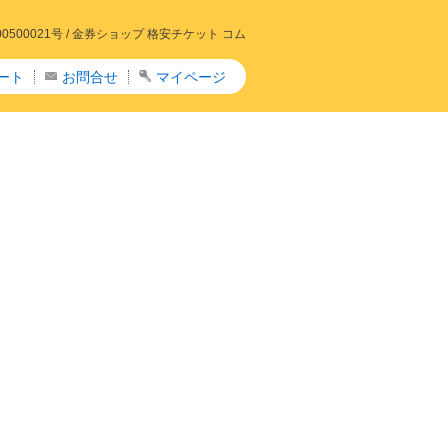
00021号 /
金券ショップ 格安チケット コム
ート
お問合せ
マイページ