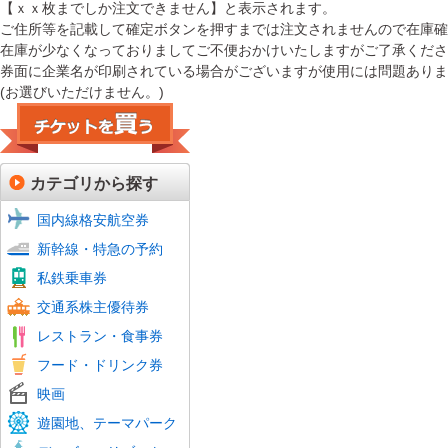
【ｘｘ枚までしか注文できません】と表示されます。
ご住所等を記載して確定ボタンを押すまでは注文されませんので在庫
在庫が少なくなっておりましてご不便おかけいたしますがご了承くださ
券面に企業名が印刷されている場合がございますが使用には問題ありま
(お選びいただけません。)
カテゴリから探す
国内線格安航空券
新幹線+特急 予約
JR特急予約
山陽
山陽
九州
東北
秋田
山形
上越
山陽
新幹線・特急の予約
新幹線予約
東海
山陽
特急
私鉄(回数券タイプ)
鉄道プリペイドカード
私鉄乗車券
定期券タイプ全線乗車証
航空会社株主優待券
フェリー株主優待券
バス回数券
交通系株主優待券
JR株主優待券
ファミリーレストラン
ファーストフード
牛丼・カレー・定食・ラーメン
すし
焼肉
グルメ商品券
食品・ドリンク券
ホテル商品券・ギフト券
レストラン・食事券
居酒屋・ディナー
おこめ券
ビール券・清酒券
フード・ドリンク券
フード・ドリンク券
シネマ・劇場 チケット
映画
全国共通鑑賞券(前売券)
富士急ハイランド
その他テーマパーク・遊園地
美術館・博物館
動物園・水族館
遊園地、テーマパーク
東京サマーランド