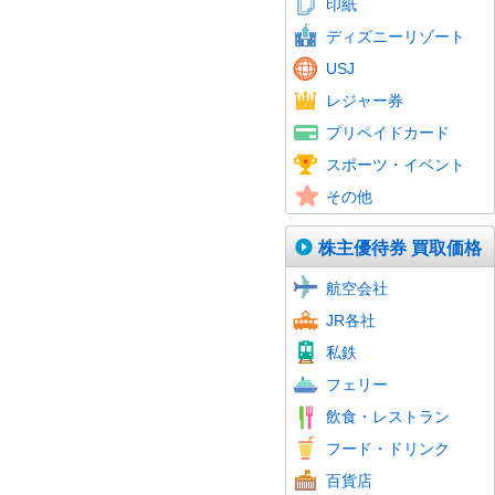
印紙
ディズニーリゾート
USJ
レジャー券
QUOカード
鉄道
テレホンカード
携帯電話
国際電話
ショッピング
Amazonギフト券
iTunes Card
Google Play
ゲーム・音楽
その他
プリペイドカード
図書カード
スポーツ観戦券
イベント
スポーツ・イベント
プロ野球
その他
株主優待券 買取価格
航空会社
JR各社
私鉄
フェリー
飲食・レストラン
フード・ドリンク
百貨店