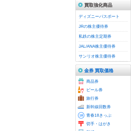
買取強化商品
ディズニーパスポート
JRの株主優待券
私鉄の株主定期券
JAL/ANA株主優待券
サンリオ株主優待券
金券 買取価格
ギフトカード
ホテル
スーパー・流通スーパー
ショップ・専門店ショップ
レストラン・グルメ
商品券
百貨店
清酒券
おこめ券
ビール券
ビール券
旅行券
新幹線回数券
青春18きっぷ
記念切手
レターパック
通常はがき
年賀はがき
かもめーる
切手・はがき
普通切手