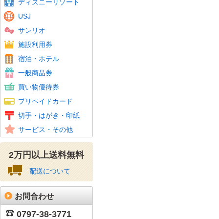
ディズニーリゾート
USJ
サンリオ
温泉・スパリゾート
スパリゾートハワイアンズ
スキー
ゴルフ
フィットネスクラブ
施設利用券
カラオケ・アミューズメント施設
ホテル宿泊券・割引券
JTBハーモニフト
宿泊・ホテル
ホテル商品券
百貨店
旅行券
ビール券・清酒券
おこめ券
花とみどりのギフト券
こども商品券
図書カード
一般商品券
ギフトカード(クレジット会社系)
スーパーマーケット
コンビニ
家電量販店
ファッション
紳士服専門店
ホームセンター・ドラッグストア
その他ショップ・専門店
買い物優待券
百貨店
クオカード
テレホンカード
携帯電話
Amazonギフト券
ニンテンドープリペイドカード
その他
プリペイドカード
図書カード
特殊切手
記念切手
レターパック
通常はがき
年賀はがき
かもめーる
収入印紙、特許印紙
切手・はがき・印紙
普通切手
美容、サロン
その他
サービス・その他
資格・スクール・塾
2万円以上送料無料
配送について
お問合わせ
0797-38-3771