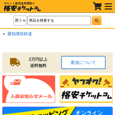
チケット販売金券買取り
t
o
g
g
l
e
n
a
愛知環状鉄道
v
i
g
a
t
i
o
2万円以上
配送について
n
送料無料