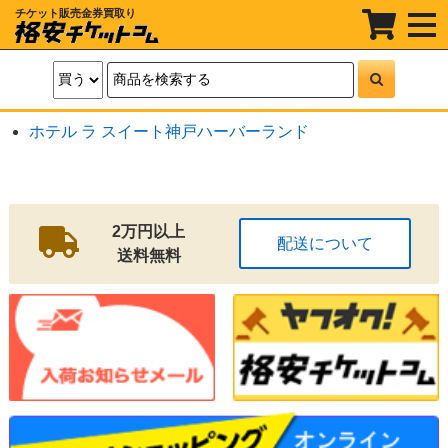
チケット販売金券買取り
t
o
g
g
l
e
n
a
ホテル ラ スイート神戸ハーバーランド
v
i
g
a
t
i
o
2万円以上
配送について
n
送料無料