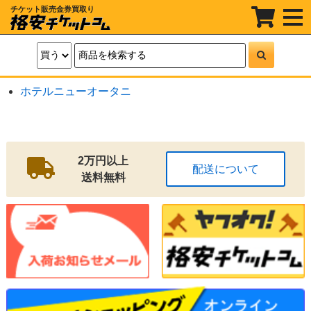
チケット販売金券買取り
t
o
g
g
l
e
n
a
ホテルニューオータニ
v
i
g
a
t
i
o
2万円以上
配送について
n
送料無料