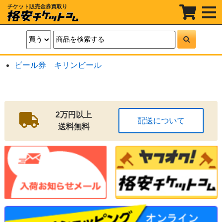
チケット販売金券買取り
t
o
g
g
l
e
n
a
ビール券 キリンビール
v
i
g
a
t
i
o
2万円以上
配送について
n
送料無料