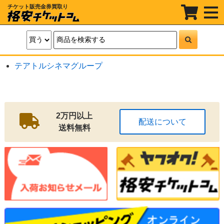
チケット販売金券買取り
t
o
g
g
l
e
n
a
テアトルシネマグループ
v
i
g
a
t
i
o
2万円以上
配送について
n
送料無料