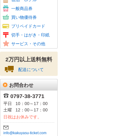
ホテル商品券
百貨店
旅行券
ビール券・清酒券
おこめ券
花とみどりのギフト券
こども商品券
図書カード
一般商品券
ギフトカード(クレジット会社系)
スーパーマーケット
コンビニ
家電量販店
ファッション
紳士服専門店
ホームセンター・ドラッグストア
その他ショップ・専門店
買い物優待券
百貨店
クオカード
テレホンカード
携帯電話
Amazonギフト券
ニンテンドープリペイドカード
その他
プリペイドカード
図書カード
特殊切手
記念切手
レターパック
通常はがき
年賀はがき
かもめーる
収入印紙、特許印紙
切手・はがき・印紙
普通切手
美容、サロン
その他
サービス・その他
資格・スクール・塾
2万円以上送料無料
配送について
お問合わせ
0797-38-3771
平日
10：00～17：00
土曜
12：00～17：00
日祝はお休みです。
info@kakuyasu-ticket.com