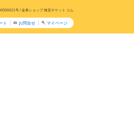
00021号 /
金券ショップ 格安チケット コム
ート
お問合せ
マイページ