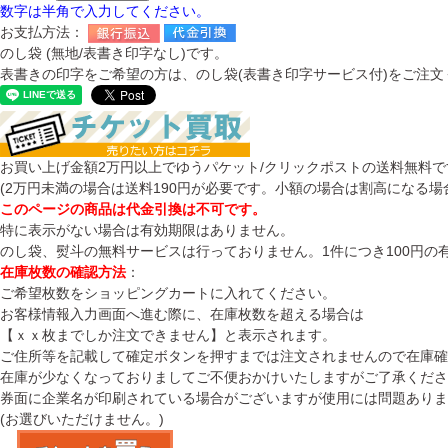
数字は半角で入力してください。
お支払方法：
のし袋 (無地/表書き印字なし)です。
表書きの印字をご希望の方は、のし袋(表書き印字サービス付)をご注文
お買い上げ金額2万円以上でゆうパケット/クリックポストの送料無料で
(2万円未満の場合は送料190円が必要です。小額の場合は割高になる場
このページの商品は代金引換は不可です。
特に表示がない場合は有効期限はありません。
のし袋、熨斗の無料サービスは行っておりません。1件につき100円の
在庫枚数の確認方法
：
ご希望枚数をショッピングカートに入れてください。
お客様情報入力画面へ進む際に、在庫枚数を超える場合は
【ｘｘ枚までしか注文できません】と表示されます。
ご住所等を記載して確定ボタンを押すまでは注文されませんので在庫
在庫が少なくなっておりましてご不便おかけいたしますがご了承くださ
券面に企業名が印刷されている場合がございますが使用には問題ありま
(お選びいただけません。)