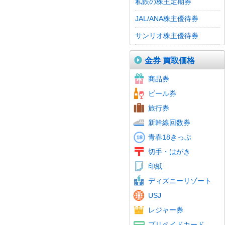
私鉄の株主定期券
JAL/ANA株主優待券
サンリオ株主優待券
金券 買取価格
ギフトカード
ホテル
スーパー・流通スーパー
ショップ・専門店ショップ
レストラン・グルメ
商品券
百貨店
清酒券
おこめ券
ビール券
ビール券
旅行券
新幹線回数券
青春18きっぷ
記念切手
レターパック
通常はがき
年賀はがき
かもめーる
切手・はがき
普通切手
印紙
ディズニーリゾート
USJ
レジャー券
QUOカード
鉄道
テレホンカード
携帯電話
国際電話
ショッピング
Amazonギフト券
iTunes Card
Google Play
ゲーム・音楽
その他
プリペイドカード