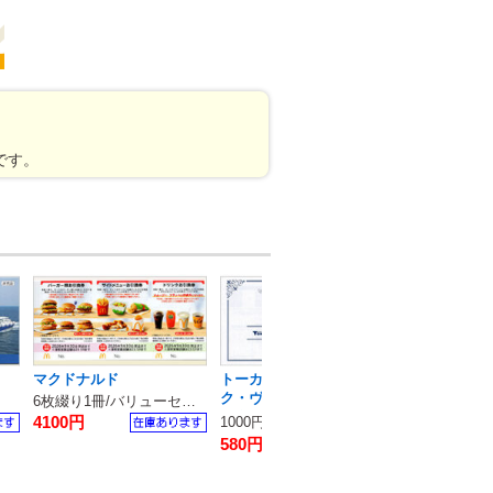
です。
マクドナルド
トーカイ・クラフトパー
東京サマーラ
ク・ヴォーグ学園 / ジャパ
6枚綴り1冊/バリューセット無料券
フリーパス券
ンクラフトホールディング
4100円
2800円
1000円割引券
ス
580円