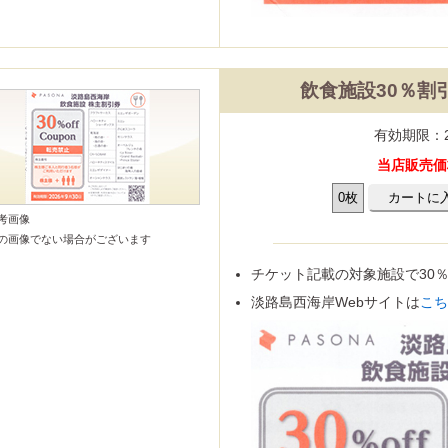
飲食施設30％割
有効期限：2
当店販売価格
参考画像
の画像でない場合がございます
チケット記載の対象施設で30
淡路島西海岸Webサイトは
こ