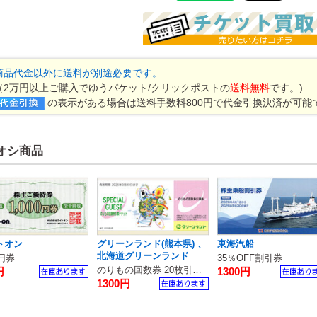
商品代金以外に送料が別途必要です。
（2万円以上ご購入でゆうパケット/クリックポストの
送料無料
です。)
の表示がある場合は送料手数料800円で代金引換決済が可能
オシ商品
トオン
グリーンランド(熊本県) 、
東海汽船
北海道グリーンランド
0円券
35％OFF割引券
のりもの回数券 20枚引換券
円
1300円
1300円