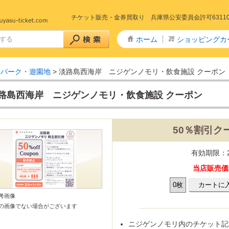
チケット販売・金券買取り 兵庫県公安委員会許可6311005
ホーム
ショッピングカ
マパーク・遊園地
> 淡路島西海岸 ニジゲンノモリ・飲食施設 クーポン
路島西海岸 ニジゲンノモリ・飲食施設 クーポン
50％割引ク
+特急 予約
急予約
山陽新幹線
山陽・九州新幹線
九州新幹線
東北新幹線
秋田新幹線
山形新幹線
上越・長野新幹線
山陽新幹線～きのくに線
予約
東海道新幹線
山陽新幹線～北陸線
特急サンダーバード(北陸線)
回数券タイプ)
リペイドカード
有効期限：2
タイプ全線乗車証
社株主優待券
ー株主優待券
数券
当店販売価格
主優待券
リーレストラン
ストフード
カレー・定食・ラーメン
商品券
ドリンク券
商品券・ギフト券
・ディナー
券
券・清酒券
参考画像
・ドリンク券
の画像でない場合がございます
・劇場 チケット
ケ東宝17番組共通前売券
通鑑賞券(前売券)
ニジゲンノモリ内のチケット記
りランド
ハイランド
テーマパーク・遊園地
・博物館
・水族館