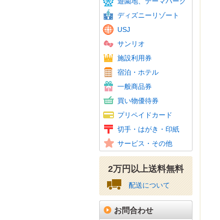
遊園地、テーマパーク
東京サ
ディズニーリゾート
USJ
サンリオ
温泉・
スパリ
スキー
ゴルフ
フィッ
施設利用券
カラオ
ホテル
JTB
宿泊・ホテル
ホテル
百貨店
旅行券
ビール
おこめ
花とみ
こども
図書カ
一般商品券
ギフト
スーパ
コンビ
家電量
ファッ
紳士服
ホーム
携帯電
その他
買い物優待券
百貨店
クオカ
テレホ
携帯電
Amaz
ニンテ
その他
プリペイドカード
図書カ
特殊切
記念切
レター
通常は
年賀は
かもめ
収入印
切手・はがき・印紙
普通切
美容、
車・駐
その他
サービス・その他
資格・
2万円以上送料無料
配送について
お問合わせ