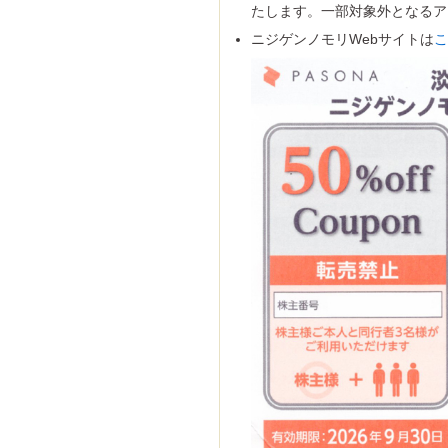
マーランド
たします。一部対象外となるア
ニジゲンノモリWebサイトは
スパリゾート
ゾートハワイアンズ
トネスクラブ
ケ・アミューズメント施設
宿泊券・割引券
ハーモニフト
商品券
券・清酒券
券
どりのギフト券
商品券
ード
カード(クレジット会社系)
ーマーケット
ニ
販店
ション
専門店
センター・ドラッグストア
話・プロバイダ
ショップ・専門店
ード
ンカード
話
onギフト券
ンドープリペイドカード
ード
手
手
パック
がき
がき
ーる
紙、特許印紙
手
サロン
車場
スクール・塾