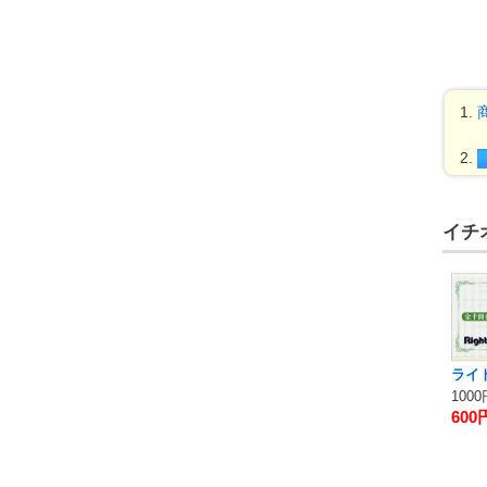
イチ
ライ
100
600