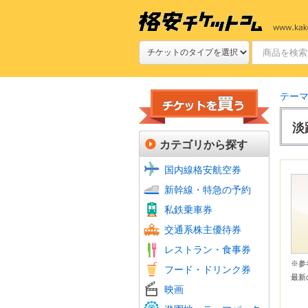
テー
淡
カテゴリから探す
国内線格安航空券
新幹線
JR特
新幹線・特急の予約
新幹線
私鉄(
鉄道プ
私鉄乗車券
定期券
航空会
フェリ
バス回
交通系株主優待券
JR株
ファミ
ファー
牛丼・
すし
焼肉
グルメ
食品・
ホテル
レストラン・食事券
居酒屋
おこめ
ビール
※
フード・ドリンク券
フード
最新
シネマ
ムビチ
映画
全国共
よみう
富士急
その他
美術館
動物園