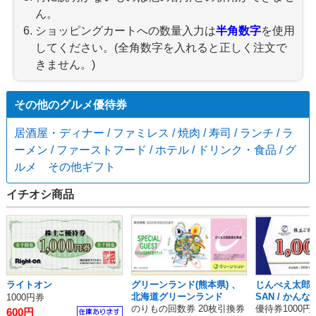
ん。
ショッピングカートへの数量入力は
半角数字
を使用
してください。(全角数字を入れると正しく注文で
きません。)
その他のグルメ優待券
居酒屋・ディナー / ファミレス / 焼肉 / 寿司 / ランチ / ラ
ーメン / ファーストフード / ホテル / ドリンク・食品 / グ
ルメ その他ギフト
イチオシ商品
ライトオン
グリーンランド(熊本県) 、
じんべえ太郎・
北海道グリーンランド
SAN / かんな
1000円券
のりもの回数券 20枚引換券
優待券1000円
600円