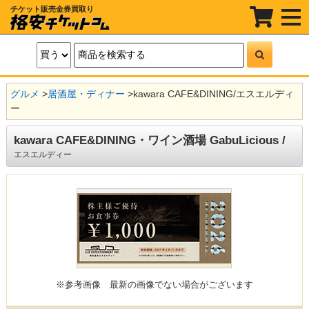
チケット販売金券買取り
t
o
g
g
l
e
n
a
グルメ
>
居酒屋・ディナー
>
kawara CAFE&DINING/エスエルディ
v
i
ー
g
a
t
kawara CAFE&DINING・ワイン酒場 GabuLicious /
i
エスエルディー
o
n
※参考画像
最新の画像でない場合がございます