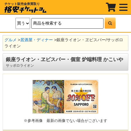
チケット販売金券買取り
t
o
g
g
l
e
n
a
グルメ
>
居酒屋・ディナー
>
銀座ライオン・ヱビスバー/サッポロ
v
i
ライオン
g
a
t
銀座ライオン・ヱビスバー・個室 炉端料理 かこいや
i
サッポロライオン
o
n
※参考画像
最新の画像でない場合がございます