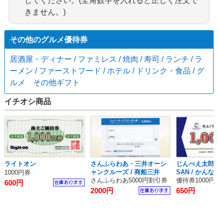
してください。(全角数字を入れると正しく注文で
きません。)
その他のグルメ優待券
居酒屋・ディナー / ファミレス / 焼肉 / 寿司 / ランチ / ラ
ーメン / ファーストフード / ホテル / ドリンク・食品 / グ
ルメ その他ギフト
イチオシ商品
ライトオン
さんふらわあ・三井オーシ
じんべえ太郎・
ャンクルーズ / 商船三井
SAN / かんな
1000円券
さんふらわあ5000円割引券
優待券1000円
600円
2000円
650円