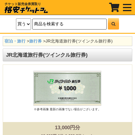
チケット販売金券買取り
t
o
g
g
l
e
n
a
宿泊・旅行
>
旅行券
>
JR北海道旅行券(ツインクル旅行券)
v
i
g
JR北海道旅行券(ツインクル旅行券)
a
t
i
o
n
※参考画像
最新の画像でない場合がございます。
13,000円分