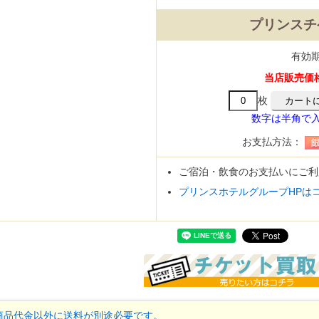
マーランド
プリンスチ
有効
当店販売価格：
スパリゾート
ゾートハワイアンズ
トネスクラブ
ケ・アミューズメント施設
宿泊券・割引券
ハーモニフト
枚
商品券
数字は半角で
券・清酒券
券
どりのギフト券
商品券
ード
カード(クレジット会社系)
ーマーケット
ニ
販店
ション
専門店
センター・ドラッグストア
話・プロバイダ
ショップ・専門店
お支払方法：
ード
ンカード
話
onギフト券
ンドープリペイドカード
ード
ご宿泊・飲食のお支払いにご利
手
手
パック
がき
がき
ーる
紙、特許印紙
手
プリンスホテルグループHPは
サロン
車場
スクール・塾
商品代金以外に送料が別途必要です。