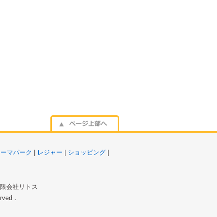
テーマパーク
|
レジャー
|
ショッピング
|
 有限会社リトス
served．