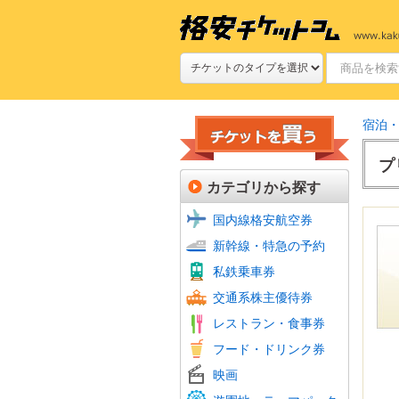
宿泊
プ
カテゴリから探す
国内線格安航空券
新幹線
JR特
新幹線・特急の予約
新幹線
私鉄(
鉄道プ
私鉄乗車券
定期券
航空会
フェリ
バス回
交通系株主優待券
JR株
ファミ
ファー
牛丼・
すし
焼肉
グルメ
食品・
ホテル
レストラン・食事券
居酒屋
おこめ
ビール
フード・ドリンク券
フード
シネマ
ムビチ
映画
全国共
よみう
富士急
その他
美術館
動物園