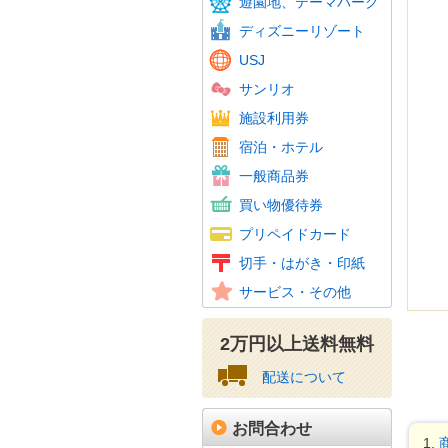
遊園地、テーマパーク
東京サ
ディズニーリゾート
USJ
サンリオ
温泉・
スパリ
スキー
ゴルフ
フィッ
施設利用券
カラオ
ホテル
JTB
宿泊・ホテル
ホテル
百貨店
旅行券
ビール
おこめ
花とみ
こども
図書カ
一般商品券
ギフト
スーパ
コンビ
家電量
ファッ
紳士服
ホーム
携帯電
その他
買い物優待券
百貨店
クオカ
テレホ
携帯電
Amaz
ニンテ
その他
プリペイドカード
図書カ
特殊切
記念切
レター
通常は
年賀は
かもめ
収入印
切手・はがき・印紙
普通切
美容、
車・駐
その他
サービス・その他
資格・
2万円以上送料無料
配送について
お問合わせ