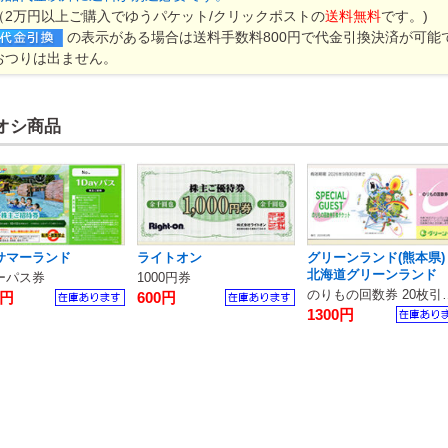
（2万円以上ご購入でゆうパケット/クリックポストの
送料無料
です。)
の表示がある場合は送料手数料800円で代金引換決済が可能
おつりは出ません。
オシ商品
サマーランド
ライトオン
グリーンランド(熊本県)
北海道グリーンランド
ーパス券
1000円券
のりもの回数
0円
600円
1300円