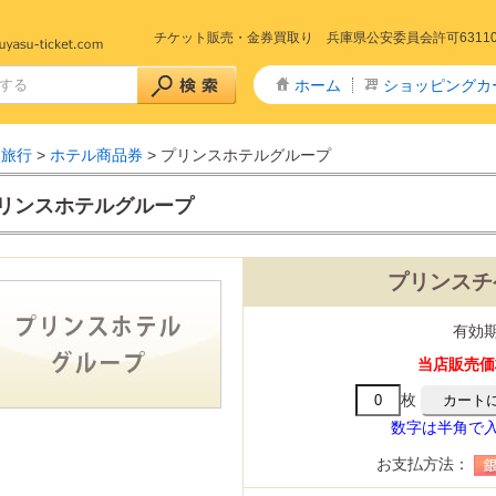
チケット販売・金券買取り 兵庫県公安委員会許可6311005
ホーム
ショッピングカ
・旅行
>
ホテル商品券
>
プリンスホテルグループ
リンスホテルグループ
プリンスチ
+特急 予約
急予約
山陽新幹線
山陽・九州新幹線
九州新幹線
東北新幹線
秋田新幹線
山形新幹線
上越・長野新幹線
山陽新幹線～きのくに線
予約
東海道新幹線
山陽新幹線～北陸線
特急サンダーバード(北陸線)
回数券タイプ)
リペイドカード
有効
タイプ全線乗車証
社株主優待券
ー株主優待券
数券
当店販売価格
主優待券
リーレストラン
ストフード
カレー・定食・ラーメン
商品券
ドリンク券
商品券・ギフト券
枚
・ディナー
券
券・清酒券
数字は半角で
・ドリンク券
・劇場 チケット
ケ東宝17番組共通前売券
お支払方法：
通鑑賞券(前売券)
りランド
ハイランド
テーマパーク・遊園地
・博物館
・水族館