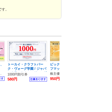
です。
 、
トーカイ・クラフトパー
ビックカメラ・コジマ・ソ
東海汽船
ク・ヴォーグ学園 / ジャパ
フマップ
35％OFF割
ンクラフトホールディング
券 20枚引換券
株主優待1000円券
1300円
1000円割引券
ス
950円
580円