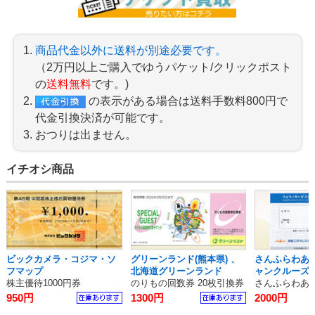
商品代金以外に送料が別途必要です。
（2万円以上ご購入でゆうパケット/クリックポスト
の
送料無料
です。)
の表示がある場合は送料手数料800円で
代金引換決済が可能です。
おつりは出ません。
イチオシ商品
ビックカメラ・コジマ・ソ
グリーンランド(熊本県) 、
さんふらわあ
フマップ
北海道グリーンランド
ャンクルーズ 
株主優待1000円券
のりもの回数券 20枚引換券
さんふらわあ5
950円
1300円
2000円