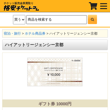
チケット販売金券買取り
t
o
g
g
l
e
n
a
宿泊・旅行
>
ホテル商品券
>
ハイアットリージェンシー京都
v
i
g
ハイアットリージェンシー京都
a
t
i
o
n
ギフト券 10000円