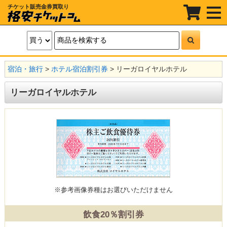
チケット販売金券買取り
t
o
g
g
l
e
n
a
宿泊・旅行
>
ホテル宿泊割引券
>
リーガロイヤルホテル
v
i
g
リーガロイヤルホテル
a
t
i
o
n
※参考画像
券種はお選びいただけません
飲食20％割引券