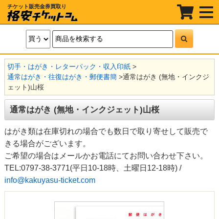
チケット販売金券買取り
t
o
g
g
l
e
n
a
切手・はがき・レターパック・収入印紙
>
v
i
通常はがき・往復はがき・郵便書簡
>
通常はがき (無地・インクジ
g
ェット)山桜
a
t
i
通常はがき (無地・インクジェット)山桜
o
n
はがき類は在庫切れの場合でも数日で取り寄せして販売で
きる場合がございます。
ご希望の場合はメールかお電話にてお問い合わせ下さい。
TEL:0797-38-3771(平日10-18時、土曜日12-18時) /
info@kakuyasu-ticket.com