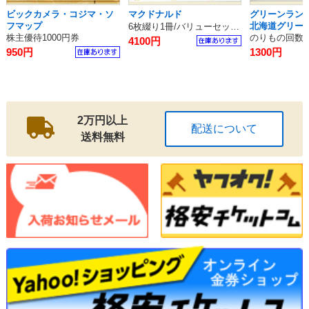
ビックカメラ・コジマ・ソ
マクドナルド
グリーンランド
フマップ
北海道グリー
6枚綴り1冊/バリューセット無料券
株主優待1000円券
のりもの回数券
4100円
950円
1300円
2万円以上
配送について
送料無料