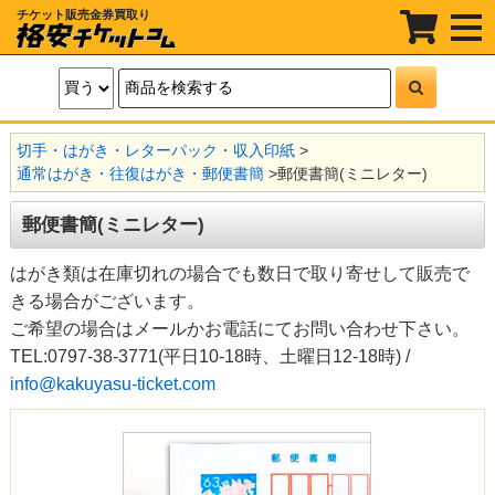
チケット販売金券買取り
t
o
g
g
l
e
n
a
切手・はがき・レターパック・収入印紙
>
v
i
通常はがき・往復はがき・郵便書簡
>
郵便書簡(ミニレター)
g
a
t
郵便書簡(ミニレター)
i
o
n
はがき類は在庫切れの場合でも数日で取り寄せして販売で
きる場合がございます。
ご希望の場合はメールかお電話にてお問い合わせ下さい。
TEL:0797-38-3771(平日10-18時、土曜日12-18時) /
info@kakuyasu-ticket.com