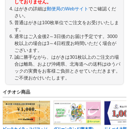
しておりません。
はがきの詳細は
郵便局のWebサイト
でご確認くだ
さい。
普通はがきは100枚単位でご注文をお受けいたしま
す。
通常はご入金後2～3日後のお届け予定です。3000
枚以上の場合は3～4日程度お時間いただく場合が
ございます。
誠に勝手ながら、はがきは301枚以上のご注文の場
合は離島、および沖縄県、北海道への送料はゆうパ
ックの実費をお客様ご負担とさせていただきます。
ご不便おかけいたします。
イチオシ商品
ビックカメラ・コジマ・ソ
グリーンランド(熊本県) 、
じんべえ太郎・