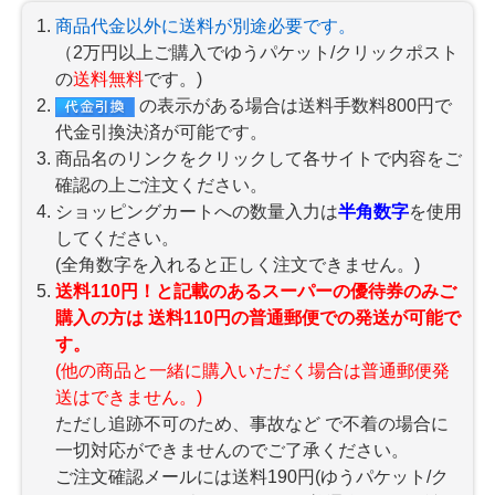
商品代金以外に送料が別途必要です。
（2万円以上ご購入でゆうパケット/クリックポスト
の
送料無料
です。)
の表示がある場合は送料手数料800円で
代金引換決済が可能です。
商品名のリンクをクリックして各サイトで内容をご
確認の上ご注文ください。
ショッピングカートへの数量入力は
半角数字
を使用
してください。
(全角数字を入れると正しく注文できません。)
送料110円！と記載のあるスーパーの優待券のみ
ご
購入の方は 送料110円の普通郵便での発送が可能で
す。
(他の商品と一緒に購入いただく場合は普通郵便発
送はできません。)
ただし追跡不可のため、事故など で不着の場合に
一切対応ができませんのでご了承ください。
ご注文確認メールには送料190円(ゆうパケット/ク