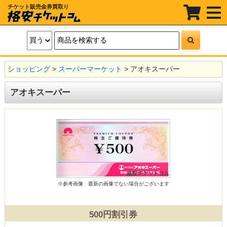
チケット販売金券買取り
t
o
g
g
l
e
n
a
ショッピング
>
スーパーマーケット
> アオキスーパー
v
i
g
アオキスーパー
a
t
i
o
n
※参考画像
最新の画像でない場合がございます
500円割引券