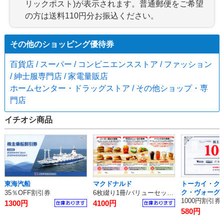
リックポスト)が表示されます。普通郵便をご希望
の方は送料110円分お振込ください。
その他のショッピング優待券
百貨店 / スーパー / コンビニエンスストア / ファッション
/ 紳士服専門店 / 家電量販店
ホームセンター・ドラッグストア / その他ショップ・専
門店
イチオシ商品
東海汽船
マクドナルド
トーカイ・ク
ク・ヴォーグ学
35％OFF割引券
6枚綴り1冊/バリューセット無料券
ンクラフトホ
1000円割引券
1300円
4100円
ス
580円