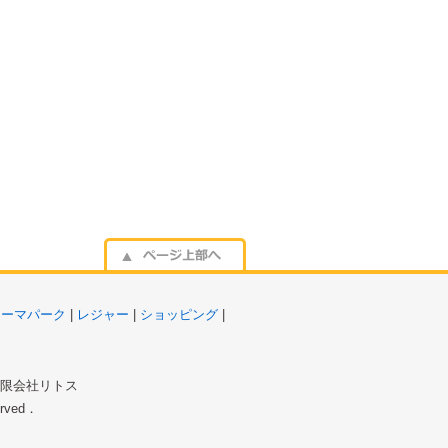
テーマパーク
|
レジャー
|
ショッピング
|
 有限会社リトス
served．