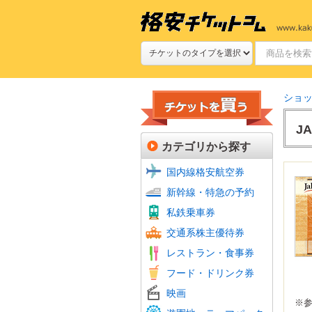
ショ
J
カテゴリから探す
国内線格安航空券
新幹線
JR特
新幹線・特急の予約
新幹線
私鉄(
鉄道プ
私鉄乗車券
定期券
航空会
フェリ
バス回
交通系株主優待券
JR株
ファミ
ファー
牛丼・
すし
焼肉
グルメ
食品・
ホテル
レストラン・食事券
居酒屋
おこめ
ビール
フード・ドリンク券
フード
シネマ
ムビチ
映画
全国共
※
よみう
富士急
その他
美術館
動物園