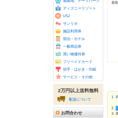
遊園地、テーマパーク
東京サ
最
ディズニーリゾート
USJ
サンリオ
温泉・
スパリ
スキー
ゴルフ
フィッ
施設利用券
カラオ
ホテル
JTB
宿泊・ホテル
ホテル
百貨店
旅行券
ビール
おこめ
花とみ
こども
図書カ
一般商品券
ギフト
スーパ
コンビ
家電量
ファッ
紳士服
ホーム
携帯電
その他
買い物優待券
百貨店
クオカ
テレホ
携帯電
Amaz
ニンテ
その他
プリペイドカード
図書カ
特殊切
記念切
レター
通常は
年賀は
かもめ
収入印
切手・はがき・印紙
普通切
美容、
車・駐
その他
サービス・その他
資格・
2万円以上送料無料
配送について
お問合わせ