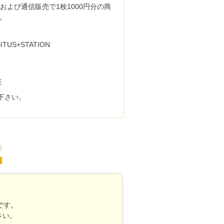
、および通信販売で1枚1000円分の商
。
TUS+STATION
E
下さい。
です。
さい。