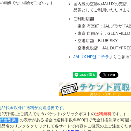
マーランド
新の画像でない場合がございます
国内線の空港のJALUXの売店
品券としてご利用いただけます
ご利用店舗
・東京 有楽町：JALプラザ TABI
スパリゾート
ゾートハワイアンズ
トネスクラブ
・東京 自由が丘：GLENFIELD
ケ・アミューズメント施設
宿泊券・割引券
ハーモニフト
・空港店舗：BLUE SKY
商品券
・空港免税店：JAL DUTYFRE
券・清酒券
券
どりのギフト券
商品券
ード
カード(クレジット会社系)
JALUX HPはコチラ
よりご参照
ーマーケット
ニ
販店
ション
専門店
センター・ドラッグストア
話・プロバイダ
ショップ・専門店
ード
ンカード
話
onギフト券
ンドープリペイドカード
ード
手
手
パック
がき
がき
ーる
紙、特許印紙
手
サロン
車場
スクール・塾
商品代金以外に送料が別途必要です。
（2万円以上ご購入でゆうパケット/クリックポストの
送料無料
です。)
の表示がある場合は送料手数料800円で代金引換決済が可能
商品名のリンクをクリックして各サイトで内容をご確認の上ご注文くだ