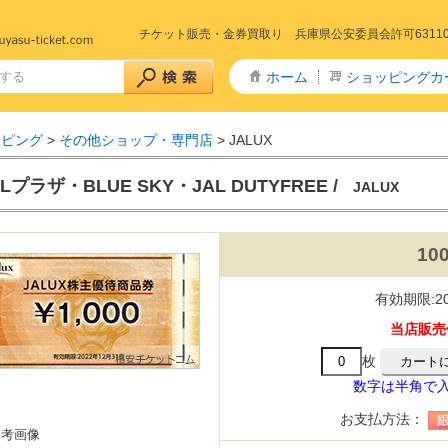
チケット販売・金券買取り 兵庫県公安委員会許可6311005
ホーム
ショッピングカ
ッピング
>
その他ショップ・専門店
> JALUX
ALプラザ・BLUE SKY・JAL DUTYFREE /
JALUX
10
+特急 予約
急予約
山陽新幹線
山陽・九州新幹線
九州新幹線
東北新幹線
秋田新幹線
山形新幹線
上越・長野新幹線
山陽新幹線～きのくに線
予約
東海道新幹線
山陽新幹線～北陸線
特急サンダーバード(北陸線)
回数券タイプ)
リペイドカード
有効期限:20
タイプ全線乗車証
社株主優待券
ー株主優待券
数券
当店販売
主優待券
リーレストラン
ストフード
カレー・定食・ラーメン
商品券
ドリンク券
商品券・ギフト券
枚
・ディナー
券
券・清酒券
数字は半角で
・ドリンク券
・劇場 チケット
ケ東宝17番組共通前売券
お支払方法：
通鑑賞券(前売券)
参考画像
りランド
ハイランド
テーマパーク・遊園地
・博物館
・水族館