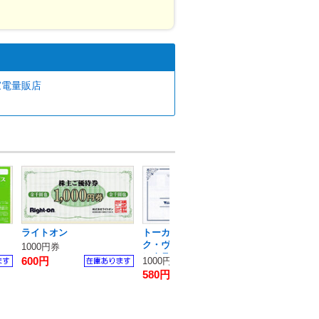
 家電量販店
ライトオン
トーカイ・クラフトパー
マクドナルド
ク・ヴォーグ学園 / ジャパ
1000円券
ンクラフトホールディング
600円
4100円
1000円割引券
ス
580円