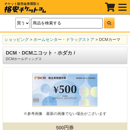
チケット販売金券買取り
t
o
g
g
l
e
n
a
ショッピング
>
ホームセンター・ドラッグストア
> DCMカーマ
v
i
g
DCM・DCMニコット・ホダカ /
a
t
DCMホールディングス
i
o
n
※参考画像
最新の画像でない場合がございます
500円券