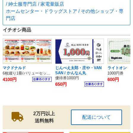
/ 紳士服専門店 / 家電量販店
ホームセンター・ドラッグストア / その他ショップ・専
門店
イチオシ商品
マクドナルド
じんべえ太郎・庄や・VAN
ライトオン
SAN / かんなん丸
6枚綴り1冊/バリューセット無料券
1000円券
優待券1000円
4100円
600円
650円
2万円以上
配送について
送料無料