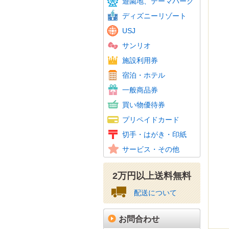
遊園地、テーマパーク
東京サ
ディズニーリゾート
USJ
サンリオ
温泉・
スパリ
スキー
ゴルフ
フィッ
施設利用券
カラオ
ホテル
JTB
宿泊・ホテル
ホテル
百貨店
旅行券
ビール
おこめ
花とみ
こども
図書カ
一般商品券
ギフト
スーパ
コンビ
家電量
ファッ
紳士服
ホーム
携帯電
その他
買い物優待券
百貨店
クオカ
テレホ
携帯電
Amaz
ニンテ
その他
プリペイドカード
図書カ
特殊切
記念切
レター
通常は
年賀は
かもめ
収入印
切手・はがき・印紙
普通切
美容、
車・駐
その他
サービス・その他
資格・
2万円以上送料無料
配送について
お問合わせ