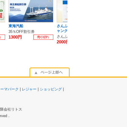
東海汽船
さんふらわあ・三井オーシ
グリーンランド
ャンクルーズ / 商船三井
北海道グリー
35％OFF割引券
さんふらわあ5000円割引券
1300円
2000円
1300円
テーマパーク
|
レジャー
|
ショッピング
|
 有限会社リトス
served．