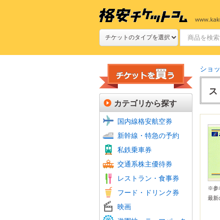
ショ
ス
カテゴリから探す
国内線格安航空券
新幹線
JR特
新幹線・特急の予約
新幹線
私鉄(
鉄道プ
私鉄乗車券
定期券
航空会
フェリ
バス回
交通系株主優待券
JR株
ファミ
ファー
牛丼・
すし
焼肉
グルメ
食品・
ホテル
レストラン・食事券
居酒屋
おこめ
ビール
※
フード・ドリンク券
フード
最新
シネマ
ムビチ
映画
全国共
よみう
富士急
その他
美術館
動物園