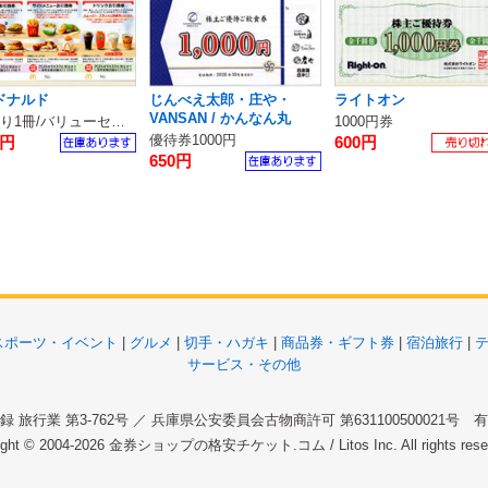
ドナルド
じんべえ太郎・庄や・
ライトオン
VANSAN / かんなん丸
6枚綴り1冊/バリューセット無料券
1000円券
優待券1000円
0円
600円
650円
スポーツ・イベント
|
グルメ
|
切手・ハガキ
|
商品券・ギフト券
|
宿泊旅行
|
サービス・その他
 旅行業 第3-762号 ／ 兵庫県公安委員会古物商許可 第631100500021号
ight © 2004-2026
金券ショップの格安チケット.コム
/ Litos Inc. All rights re