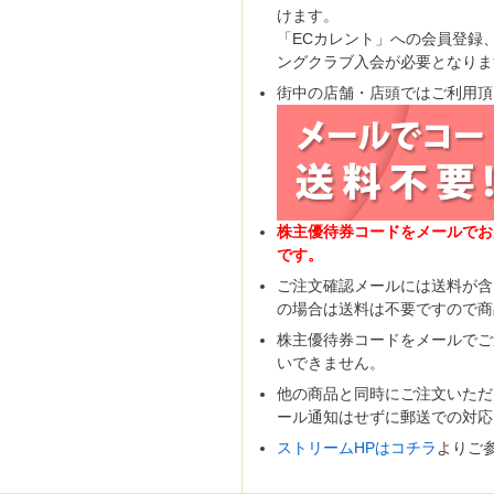
マーランド
けます。
「ECカレント」への会員登録
ングクラブ入会が必要となりま
街中の店舗・店頭ではご利用頂
スパリゾート
ゾートハワイアンズ
トネスクラブ
ケ・アミューズメント施設
宿泊券・割引券
ハーモニフト
商品券
券・清酒券
券
どりのギフト券
商品券
ード
カード(クレジット会社系)
ーマーケット
ニ
販店
ション
専門店
センター・ドラッグストア
話・プロバイダ
ショップ・専門店
株主優待券コードをメールでお
ード
ンカード
話
onギフト券
ンドープリペイドカード
です。
ード
手
手
パック
がき
がき
ーる
紙、特許印紙
ご注文確認メールには送料が含
手
の場合は送料は不要ですので商
サロン
車場
スクール・塾
株主優待券コードをメールでご
いできません。
他の商品と同時にご注文いただ
ール通知はせずに郵送での対応
ストリームHPはコチラ
よりご