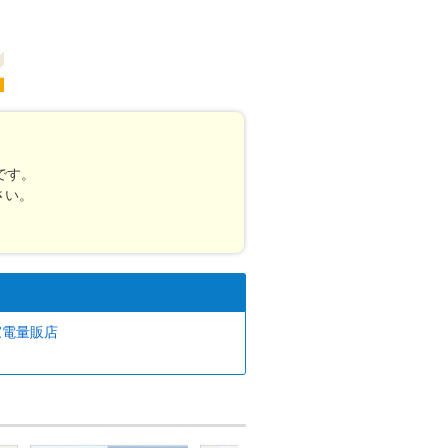
です。
さい。
 家電量販店