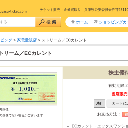
チケット販売・金券買取り 兵庫県公安委員会許可6311005
ホーム
ショッピングカ
ッピング
>
家電量販店
> ストリーム／ECカレント
トリーム／ECカレント
株主優待
+特急 予約
急予約
山陽新幹線
山陽・九州新幹線
九州新幹線
東北新幹線
秋田新幹線
山形新幹線
上越・長野新幹線
山陽新幹線～きのくに線
予約
東海道新幹線
山陽新幹線～北陸線
特急サンダーバード(北陸線)
回数券タイプ)
リペイドカード
有効期限:2
タイプ全線乗車証
社株主優待券
ー株主優待券
数券
当店販売
主優待券
リーレストラン
ストフード
カレー・定食・ラーメン
商品券
ドリンク券
商品券・ギフト券
・ディナー
券
券・清酒券
参考画像
・ドリンク券
お支払方法：
の画像でない場合がございます
・劇場 チケット
ケ東宝17番組共通前売券
通鑑賞券(前売券)
ECカレント・エックスワンシ
りランド
ハイランド
テーマパーク・遊園地
・博物館
・水族館