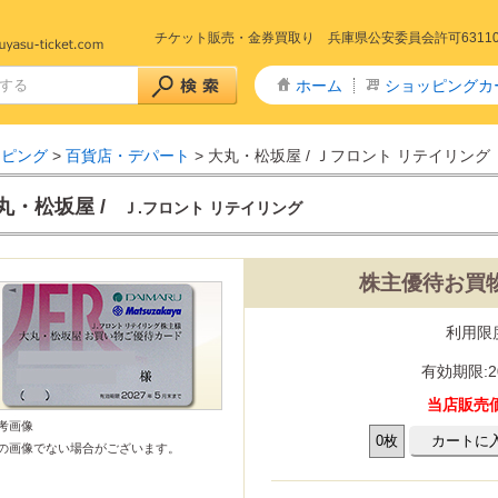
チケット販売・金券買取り 兵庫県公安委員会許可6311005
ホーム
ショッピングカ
ッピング
>
百貨店・デパート
> 大丸・松坂屋 / Ｊフロント リテイリング
丸・松坂屋 /
Ｊ.フロント リテイリング
株主優待お買物
+特急 予約
急予約
山陽新幹線
山陽・九州新幹線
九州新幹線
東北新幹線
秋田新幹線
山形新幹線
上越・長野新幹線
山陽新幹線～きのくに線
予約
東海道新幹線
山陽新幹線～北陸線
特急サンダーバード(北陸線)
回数券タイプ)
リペイドカード
利用限
タイプ全線乗車証
社株主優待券
ー株主優待券
数券
有効期限:2
主優待券
リーレストラン
ストフード
カレー・定食・ラーメン
商品券
ドリンク券
商品券・ギフト券
当店販売価
・ディナー
券
券・清酒券
考画像
・ドリンク券
の画像でない場合がございます。
・劇場 チケット
ケ東宝17番組共通前売券
通鑑賞券(前売券)
りランド
ハイランド
テーマパーク・遊園地
・博物館
・水族館