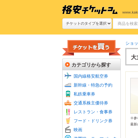
ショ
大
カテゴリから探す
国内線格安航空券
新幹線
JR特
新幹線・特急の予約
新幹線
私鉄(
鉄道プ
私鉄乗車券
定期券
航空会
フェリ
バス回
交通系株主優待券
JR株
ファミ
ファー
牛丼・
すし
焼肉
グルメ
食品・
ホテル
レストラン・食事券
居酒屋
おこめ
ビール
※参
フード・ドリンク券
フード
最新
シネマ
ムビチ
映画
全国共
よみう
富士急
その他
美術館
動物園