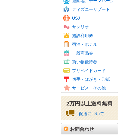
遊園地、テーマパーク
東京サ
ディズニーリゾート
USJ
サンリオ
温泉・
スパリ
スキー
ゴルフ
フィッ
施設利用券
カラオ
ホテル
JTB
宿泊・ホテル
ホテル
百貨店
旅行券
ビール
おこめ
花とみ
こども
図書カ
一般商品券
ギフト
スーパ
コンビ
家電量
ファッ
紳士服
ホーム
携帯電
その他
買い物優待券
百貨店
クオカ
テレホ
携帯電
Amaz
ニンテ
その他
プリペイドカード
図書カ
特殊切
記念切
レター
通常は
年賀は
かもめ
収入印
切手・はがき・印紙
普通切
美容、
車・駐
その他
サービス・その他
資格・
2万円以上送料無料
配送について
お問合わせ