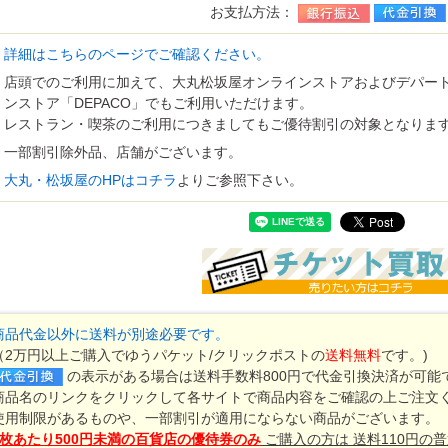
お支払方法：
詳細はこちらのページでご確認ください。
店頭でのご利用に加えて、大丸松坂屋オンラインストアおよびデパー
ンストア「DEPACO」でもご利用いただけます。
レストラン・喫茶のご利用につきましてもご優待割引の対象となりま
一部割引除外品、店舗がございます。
大丸・松坂屋のHPはコチラ
よりご参照下さい。
商品代金以外に送料が別途必要です。
（2万円以上ご購入でゆうパケット/クリックポストの
送料無料
です。)
の表示がある場合は送料手数料800円で代金引換決済が可能
商品名のリンクをクリックして各サイトで商品内容をご確認の上ご注文
使用制限があるものや、一部割引が適用にならない商品がございます。
1枚あたり500円未満の百貨店の優待券のみ
ご購入の方は 送料110円の