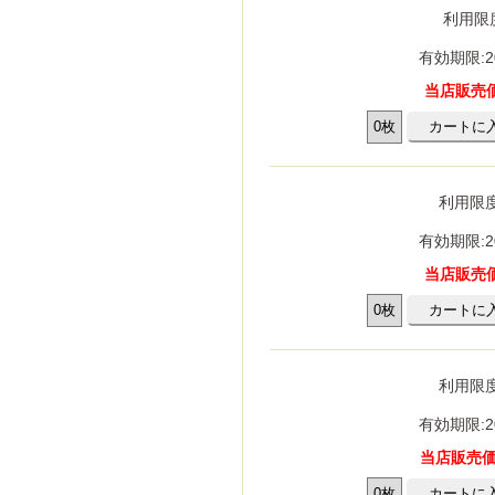
マーランド
利用限
有効期限:2
当店販売価
スパリゾート
ゾートハワイアンズ
トネスクラブ
ケ・アミューズメント施設
宿泊券・割引券
ハーモニフト
商品券
券・清酒券
券
どりのギフト券
商品券
ード
カード(クレジット会社系)
利用限度
ーマーケット
ニ
販店
ション
専門店
センター・ドラッグストア
話・プロバイダ
ショップ・専門店
有効期限:2
ード
ンカード
話
onギフト券
ンドープリペイドカード
ード
当店販売価
手
手
パック
がき
がき
ーる
紙、特許印紙
手
サロン
車場
スクール・塾
利用限度
有効期限:2
当店販売価格