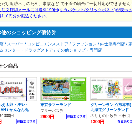
ただし追跡不可のため、事故など で不着の場合に一切対応ができません
ご注文確認メールには送料190円(ゆうパケット/クリックポスト)が表示
料110円分お振込ください。
の他のショッピング優待券
店 / スーパー / コンビニエンスストア / ファッション / 紳士服専門店 /
ムセンター・ドラッグストア / その他ショップ・専門店
オシ商品
べえ太郎・庄や・
東京サマーランド
グリーンランド(熊本県)
SAN / かんなん丸
北海道グリーンランド
フリーパス券
1000円
のりもの回数
2800円
円
1300円