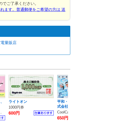
のでご了承ください。
されます。普通郵便をご希望の方は 送
 家電量販店
 、
ライトオン
平和・HEIWA・PGM / 株
トーカイ・ク
式会社平和
ク・ヴォーグ学
1000円券
ンクラフトホ
券 20枚引換券
CoolCart無料券/1組4名様まで使用可
600円
1000円割引
ス
650円
580円