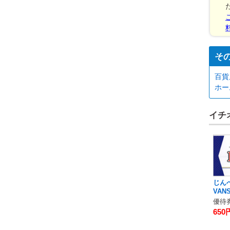
そ
百貨
ホー
イチ
じん
VAN
優待券
650