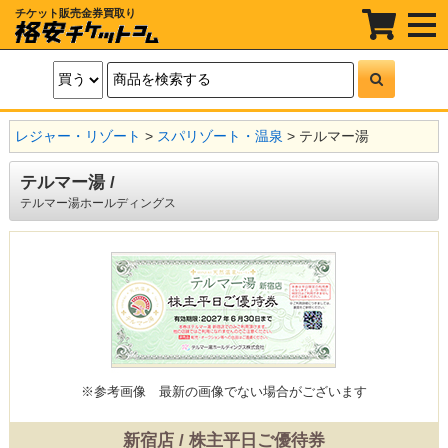
チケット販売金券買取り
t
o
g
g
l
e
n
a
レジャー・リゾート
>
スパリゾート・温泉
>
テルマー湯
v
i
g
テルマー湯 /
a
t
テルマー湯ホールディングス
i
o
n
※参考画像
最新の画像でない場合がございます
新宿店 / 株主平日ご優待券