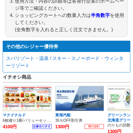
使用方法・内容の詳細等は各発行企業のホームペー
ジ等でご確認ください。
ショッピングカートへの数量入力は
半角数字
を使用
してください。
(全角数字を入れると正しく注文できません。)
その他のレジャー優待券
スパリゾート・温泉 / スキー・スノーボード・ウィンタ
ーリゾート
イチオシ商品
マクドナルド
東海汽船
グリーンランド
北海道グリー
6枚綴り1冊/バリューセット無料券
35％OFF割引券
のりもの回数券
4100円
1300円
1300円